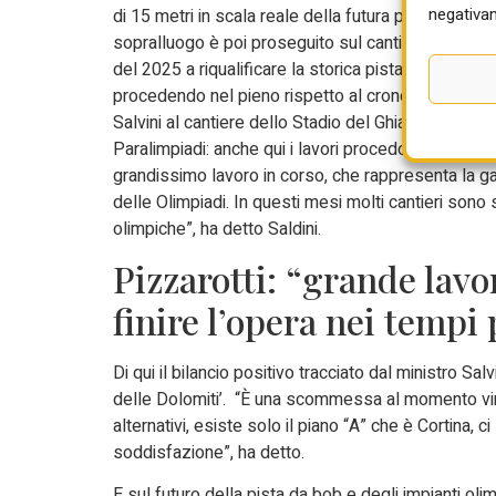
negativam
di 15 metri in scala reale della futura pista di bob, 
sopralluogo è poi proseguito sul cantiere dello Sli
del 2025 a riqualificare la storica pista ‘Eugenio 
procedendo nel pieno rispetto al cronoprogramma p
Salvini al cantiere dello Stadio del Ghiaccio che osp
Paralimpiadi: anche qui i lavori procedono secondo i
grandissimo lavoro in corso, che rappresenta la ga
delle Olimpiadi. In questi mesi molti cantieri sono s
olimpiche”, ha detto Saldini.
Pizzarotti: “grande lavo
finire l’opera nei tempi 
Di qui il bilancio positivo tracciato dal ministro Sal
delle Dolomiti’. “È una scommessa al momento vinta 
alternativi, esiste solo il piano “A” che è Cortina,
soddisfazione”, ha detto.
E sul futuro della pista da bob e degli impianti oli