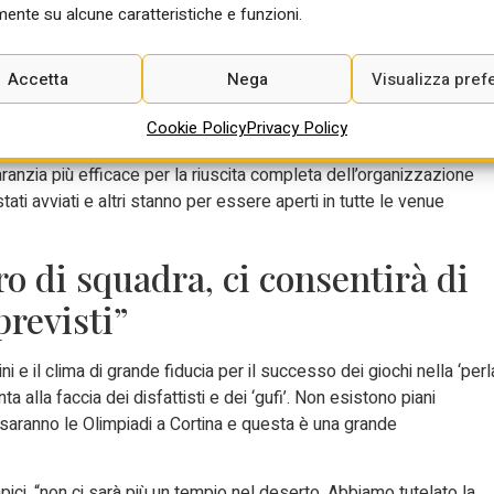
ente su alcune caratteristiche e funzioni.
slittino e skeleton. Un test che ha avuto esito positivo. Il
ding Centre avviato lo scorso febbraio, che porterà entro la fine
Monti’. Anche in questo caso è stato possibile constatare che si st
Accetta
Nega
Visualizza pref
revisto. Ultimo appuntamento della mattinata, il sopralluogo di
iterà le gare di curling e la cerimonia di chiusura delle
Cookie Policy
Privacy Policy
 tempi indicati. “La delegazione ha potuto verificare il
ranzia più efficace per la riuscita completa dell’organizzazione
tati avviati e altri stanno per essere aperti in tutte le venue
ro di squadra, ci consentirà di
previsti”
vini e il clima di grande fiducia per il successo dei giochi nella ‘perl
alla faccia dei disfattisti e dei ‘gufi’. Non esistono piani
 ci saranno le Olimpiadi a Cortina e questa è una grande
mpici, “non ci sarà più un tempio nel deserto. Abbiamo tutelato la