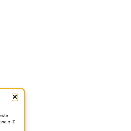
ueste
one o ID
o