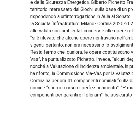
e della Sicurezza Energetica, Gilberto Pichetto Fra
territorio interessato dai Giochi, sulla base di un 
rispondendo a un’interrogazione in Aula al Senato.
la Società ‘Infrastrutture Milano- Cortina 2020-2026’
alle valutazioni ambientali connesse alle opere rel
“si è rilevato che alcune opere rientravano nell’amb
vigenti; pertanto, non era necessario lo svolgimen
Resta fermo che, qualora, le opere costituiscano va
Vas”, ha puntualizzato Pichetto. Invece, “alcuni deg
nonché a Valutazione di incidenza ambientale, in pr
ha riferito, la Commissione Via-Vas per la valutaz
Cortina ha per ora 41 componenti nominati “sulla ba
nomine “sono in corso di perfezionamento”. “E’ mia
componenti per garantire il plenum”, ha assicurato