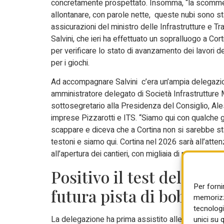
concretamente prospettato. Insomma, “la scomme
allontanare, con parole nette, queste nubi sono st
assicurazioni del ministro delle Infrastrutture e Tr
Salvini, che ieri ha effettuato un sopralluogo a C
per verificare lo stato di avanzamento dei lavori dei
per i giochi.
Ad accompagnare Salvini c’era un’ampia delegazi
amministratore delegato di Società Infrastrutture M
sottosegretario alla Presidenza del Consiglio, Ales
imprese Pizzarotti e ITS. “Siamo qui con qualche gi
scappare e diceva che a Cortina non si sarebbe sta
testoni e siamo qui. Cortina nel 2026 sarà all’att
all’apertura dei cantieri, con migliaia di nuovi alberi”
Positivo il test del ghi
Per forni
futura pista di bob
memorizza
tecnologi
La delegazione ha prima assistito alle operazioni 
unici su 