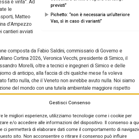
ssa è vinta”. Ad
previsti”
ate le
Pichetto: “non è necessaria un’ulteriore
asporti, Matteo
Vas, sì in caso di varianti”
ortina d’Ampezzo
 cantieri avviati
one composta da Fabio Saldini, commissario di Governo e
ilano Cortina 2026, Veronica Vecchi, presidente di Simico, il
sandro Morelli, oltre a tecnici e ingegneri di Simico e delle
orno di anticipo, alla faccia di chi qualche mese fa voleva
to fatto nulla, che il Veneto non avrebbe avuto nulla. Noi siamo
enzione del mondo con una tutela ambientale maggiore rispetto
, ha detto Salvini.
Gestisci Consenso
acciamento del mock up della
re le migliori esperienze, utilizziamo tecnologie come i cookie per
re e/o accedere alle informazioni del dispositivo. Il consenso a q
e ci permetterà di elaborare dati come il comportamento di navigazi
di ghiacciamento del mock-up dello Sliding Centre, cioè il modell
questo sito. Non acconsentire o ritirare il consenso può influire