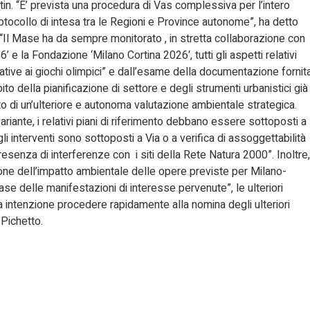
tin. “E’ prevista una procedura di Vas complessiva per l’intero
protocollo di intesa tra le Regioni e Province autonome”, ha detto
 “Il Mase ha da sempre monitorato , in stretta collaborazione con
 e la Fondazione ‘Milano Cortina 2026′, tutti gli aspetti relativi
ative ai giochi olimpici” e dall’esame della documentazione fornit
ito della pianificazione di settore e degli strumenti urbanistici già
to di un’ulteriore e autonoma valutazione ambientale strategica.
riante, i relativi piani di riferimento debbano essere sottoposti a
li interventi sono sottoposti a Via o a verifica di assoggettabilità
esenza di interferenze con i siti della Rete Natura 2000”. Inoltre,
ione dell’impatto ambientale delle opere previste per Milano-
se delle manifestazioni di interesse pervenute”, le ulteriori
 intenzione procedere rapidamente alla nomina degli ulteriori
 Pichetto.