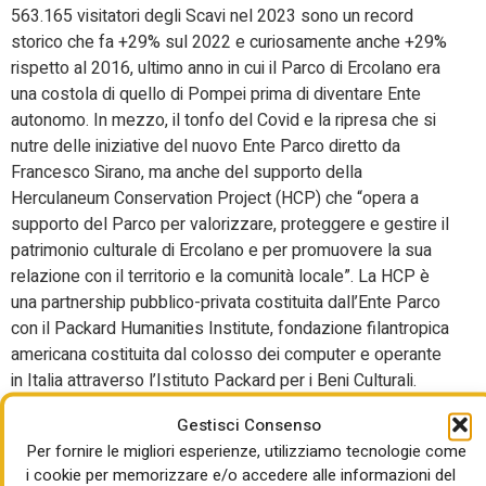
563.165 visitatori degli Scavi nel 2023 sono un record
storico che fa +29% sul 2022 e curiosamente anche +29%
rispetto al 2016, ultimo anno in cui il Parco di Ercolano era
una costola di quello di Pompei prima di diventare Ente
autonomo. In mezzo, il tonfo del Covid e la ripresa che si
nutre delle iniziative del nuovo Ente Parco diretto da
Francesco Sirano, ma anche del supporto della
Herculaneum Conservation Project (HCP) che “opera a
supporto del Parco per valorizzare, proteggere e gestire il
patrimonio culturale di Ercolano e per promuovere la sua
relazione con il territorio e la comunità locale”. La HCP è
una partnership pubblico-privata costituita dall’Ente Parco
con il Packard Humanities Institute, fondazione filantropica
americana costituita dal colosso dei computer e operante
in Italia attraverso l’Istituto Packard per i Beni Culturali.
Il progetto che ha portato alla creazione di Piazza Carlo di
Gestisci Consenso
Borbone – investimento complessivo di 6,1 milioni di cui
Per fornire le migliori esperienze, utilizziamo tecnologie come
2,6 coperti da fondi pubblici europei, nazionali e locali e 3,5
i cookie per memorizzare e/o accedere alle informazioni del