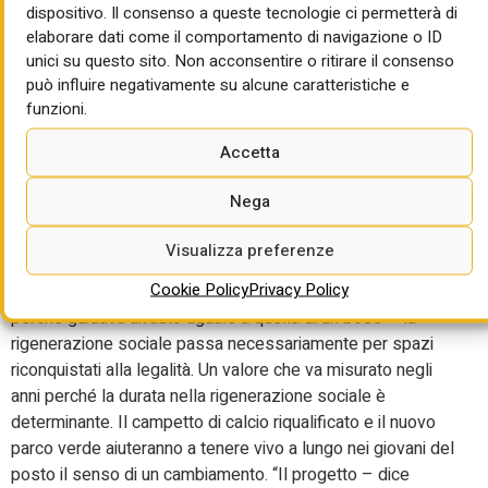
dispositivo. Il consenso a queste tecnologie ci permetterà di
da fondi privati provenienti appunto dall’Istituto Packard
elaborare dati come il comportamento di navigazione o ID
per i beni culturali – ha un mix così raro di elementi che
unici su questo sito. Non acconsentire o ritirare il consenso
diventa un manuale e un esercizio di anatomia del
può influire negativamente su alcune caratteristiche e
progetto-tipo di rigenerazione urbana perfetto. Starebbe di
funzioni.
sicuro nella cinquina per il Premio Oscar dei progetti di
questo tipo in Italia.
Accetta
Il primo elemento di una buona rigenerazione urbana è la
Nega
capacità di rigenerare il tessuto sociale su cui il progetto
fisico e urbanistico poggia (e di cui al tempo stesso
Visualizza preferenze
diventa strumento). E da queste parti – dove nel 2009 fu
Cookie Policy
Privacy Policy
ucciso per sbaglio un ragazzo, Salvatore Barbaro, solo
perché guidava un’auto uguale a quella di un boss – la
rigenerazione sociale passa necessariamente per spazi
riconquistati alla legalità. Un valore che va misurato negli
anni perché la durata nella rigenerazione sociale è
determinante. Il campetto di calcio riqualificato e il nuovo
parco verde aiuteranno a tenere vivo a lungo nei giovani del
posto il senso di un cambiamento. “Il progetto – dice