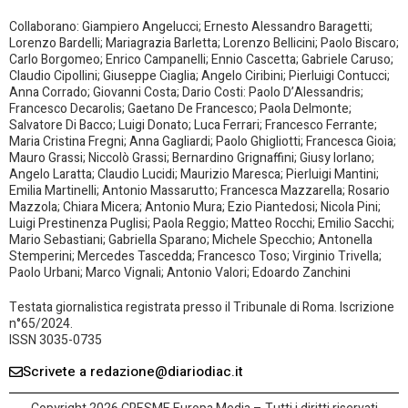
Collaborano: Giampiero Angelucci; Ernesto Alessandro Baragetti;
Lorenzo Bardelli; Mariagrazia Barletta; Lorenzo Bellicini; Paolo Biscaro;
Carlo Borgomeo; Enrico Campanelli; Ennio Cascetta; Gabriele Caruso;
Claudio Cipollini; Giuseppe Ciaglia; Angelo Ciribini; Pierluigi Contucci;
Anna Corrado; Giovanni Costa; Dario Costi: Paolo D’Alessandris;
Francesco Decarolis; Gaetano De Francesco; Paola Delmonte;
Salvatore Di Bacco; Luigi Donato; Luca Ferrari; Francesco Ferrante;
Maria Cristina Fregni; Anna Gagliardi; Paolo Ghigliotti; Francesca Gioia;
Mauro Grassi; Niccolò Grassi; Bernardino Grignaffini; Giusy Iorlano;
Angelo Laratta; Claudio Lucidi; Maurizio Maresca; Pierluigi Mantini;
Emilia Martinelli; Antonio Massarutto; Francesca Mazzarella; Rosario
Mazzola; Chiara Micera; Antonio Mura; Ezio Piantedosi; Nicola Pini;
Luigi Prestinenza Puglisi; Paola Reggio; Matteo Rocchi; Emilio Sacchi;
Mario Sebastiani; Gabriella Sparano; Michele Specchio; Antonella
Stemperini; Mercedes Tascedda; Francesco Toso; Virginio Trivella;
Paolo Urbani; Marco Vignali; Antonio Valori; Edoardo Zanchini
Testata giornalistica registrata presso il Tribunale di Roma. Iscrizione
n°65/2024.
ISSN 3035-0735
Scrivete a redazione@diariodiac.it