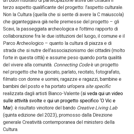
un buon risultato di partecipazione attiva dei cittadini il
terzo aspetto qualificante del progetto: l’aspetto culturale.
Non la Cultura (quella che si sente di avere la C maiuscola)
che giganteggiava già nelle premesse del progetto – gli
Scavi, la passeggiata archeologica e l’ottimo rapporto di
collaborazione fra le due istituzioni del luogo, il comune e il
Parco Archeologico – quanto la cultura di piazza e di
strada che si nutre dell’associazionismo dei cittadini (molto
forte in questa città) e assume peso quando porta qualità
del vivere alla comunità.
Connecting Code
è un progetto
nel progetto che ha giocato, parlato, recitato, fotografato,
filmato con donne e uomini, ragazze e ragazzi, bambine e
bambini del posto e ha portato un’opera
site specific
realizzata dagli artisti Bianco-Valente (
si veda qui un video
sulle attività svolte
e
qui un progetto specifico ‘O Vic e
Mar
): è risultato vincitore del bando
Creative Living Lab
(quinta edizione del 2023), promosso dalla Direzione
generale Creatività contemporanea del ministero della
Cultura.