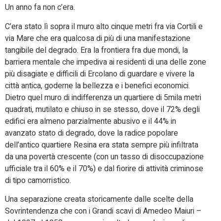
Un anno fa non c’era.
C’era stato lì sopra il muro alto cinque metri fra via Cortili e
via Mare che era qualcosa di più di una manifestazione
tangibile del degrado. Era la frontiera fra due mondi, la
barriera mentale che impediva ai residenti di una delle zone
più disagiate e difficili di Ercolano di guardare e vivere la
città antica, goderne la bellezza e i benefici economici.
Dietro quel muro di indifferenza un quartiere di 5mila metri
quadrati, mutilato e chiuso in se stesso, dove il 72% degli
edifici era almeno parzialmente abusivo e il 44% in
avanzato stato di degrado, dove la radice popolare
dell’antico quartiere Resina era stata sempre più infiltrata
da una povertà crescente (con un tasso di disoccupazione
ufficiale tra il 60% e il 70%) e dal fiorire di attività criminose
di tipo camorristico.
Una separazione creata storicamente dalle scelte della
Sovrintendenza che con i Grandi scavi di Amedeo Maiuri –