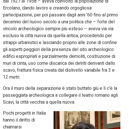
dal 1927 al 1958 – aveva coinvolto la popolazione di
Ercolano, dando lavoro e creando orgogliosa
partecipazione, per poi passare dagli anni ’60 fino al primo
decennio del nuovo secolo a una politica che – forte del
vincolo archeologico sempre più esteso – aveva via via
escluso la città nuova da quella antica, procedendo per
strappi urbanistici e lasciando proprio alle zone di confine
gli aspetti peggiori della presenza del sito archeologico:
edifici espropriati e parzialmente demoliti, costruzione di
muri di cinta, uso come discarica dei detriti derivanti dallo
scavo, frattura fisica creata dal dislivello variabile fra 3 e
12 metri.
Ora il muro della separazione è stato buttato giù e lì c’è la
passeggiata archeologica a collegare il teatro romano agli
Scavi, la città vecchia a quella nuova.
Pochi progetti in Italia
hanno il diritto di
chiamarsi