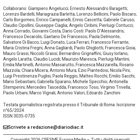
Collaborano: Giampiero Angelucci; Ernesto Alessandro Baragetti;
Lorenzo Bardelli; Mariagrazia Barletta; Lorenzo Bellicini; Paolo Biscaro;
Carlo Borgomeo; Enrico Campanelli; Ennio Cascetta; Gabriele Caruso;
Claudio Cipollini; Giuseppe Ciaglia; Angelo Ciribini; Pierluigi Contucci;
Anna Corrado; Giovanni Costa; Dario Costi: Paolo D’Alessandris;
Francesco Decarolis; Gaetano De Francesco; Paola Delmonte;
Salvatore Di Bacco; Luigi Donato; Luca Ferrari; Francesco Ferrante;
Maria Cristina Fregni; Anna Gagliardi; Paolo Ghigliotti; Francesca Gioia;
Mauro Grassi; Niccolò Grassi; Bernardino Grignaffini; Giusy Iorlano;
Angelo Laratta; Claudio Lucidi; Maurizio Maresca; Pierluigi Mantini;
Emilia Martinelli; Antonio Massarutto; Francesca Mazzarella; Rosario
Mazzola; Chiara Micera; Antonio Mura; Ezio Piantedosi; Nicola Pini;
Luigi Prestinenza Puglisi; Paola Reggio; Matteo Rocchi; Emilio Sacchi;
Mario Sebastiani; Gabriella Sparano; Michele Specchio; Antonella
Stemperini; Mercedes Tascedda; Francesco Toso; Virginio Trivella;
Paolo Urbani; Marco Vignali; Antonio Valori; Edoardo Zanchini
Testata giornalistica registrata presso il Tribunale di Roma. Iscrizione
n°65/2024.
ISSN 3035-0735
Scrivete a redazione@diariodiac.it
Copyright 2026 CRESME Europa Media – Tutti i diritti riservati