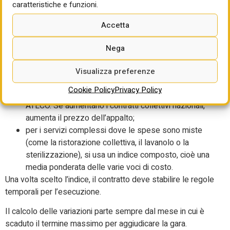
caratteristiche e funzioni.
Quindi, non esiste un indice unico per tutto, ma la scelta
dipende dal tipo di appalto. Le Linee guida spiegano, ad
Accetta
esempio, che:
Nega
per i servizi dove la spesa principale è lo stipendio
dei lavoratori (come pulizie, vigilanza, sanificazione e
Visualizza preferenze
servizi sociali), si usa direttamente l’indice delle
Cookie Policy
Privacy Policy
retribuzioni contrattuali orarie dello specifico settore
ATECO. Se aumentano i contratti collettivi nazionali,
aumenta il prezzo dell’appalto;
per i servizi complessi dove le spese sono miste
(come la ristorazione collettiva, il lavanolo o la
sterilizzazione), si usa un indice composto, cioè una
media ponderata delle varie voci di costo.
Una volta scelto l’indice, il contratto deve stabilire le regole
temporali per l’esecuzione.
Il calcolo delle variazioni parte sempre dal mese in cui è
scaduto il termine massimo per aggiudicare la gara.