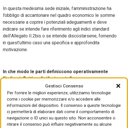
In questa medesima sede iniziale, l’amministrazione ha
l’obbligo di accantonare nel quadro economico le somme
necessarie a coprire i potenziali adeguamenti e deve
indicare se intende fare riferimento agli indici standard
dell’Allegato II.2bis o se intende discostarsene, fornendo
in quest’ultimo caso una specifica e approfondita
motivazione.
In che modo le parti definiscono operativamente
l’indice inflattivo di riferimento?
Gestisci Consenso
Mentre per la revisione straordinaria è lo stesso
Per fornire le migliori esperienze, utilizziamo tecnologie
legislatore che, in base al CPV dei contratti, individua
come i cookie per memorizzare e/o accedere alle
l’indice ISTAT da applicare tra quelli elencati nell’Allegato
informazioni del dispositivo. Il consenso a queste tecnologie
II.2-bis, per la revisione ordinaria il Codice parla di un
ci permetterà di elaborare dati come il comportamento di
“
indice inflattivo convenzionalmente individuato tra le
navigazione o ID unici su questo sito. Non acconsentire o
parti
”.
ritirare il consenso può influire negativamente su alcune