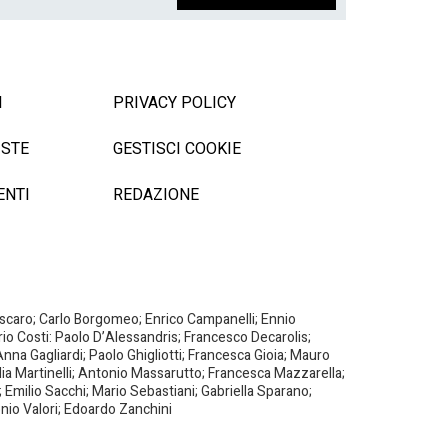
I
PRIVACY POLICY
ISTE
GESTISCI COOKIE
ENTI
REDAZIONE
Biscaro; Carlo Borgomeo; Enrico Campanelli; Ennio
ario Costi: Paolo D’Alessandris; Francesco Decarolis;
nna Gagliardi; Paolo Ghigliotti; Francesca Gioia; Mauro
milia Martinelli; Antonio Massarutto; Francesca Mazzarella;
 Emilio Sacchi; Mario Sebastiani; Gabriella Sparano;
nio Valori; Edoardo Zanchini