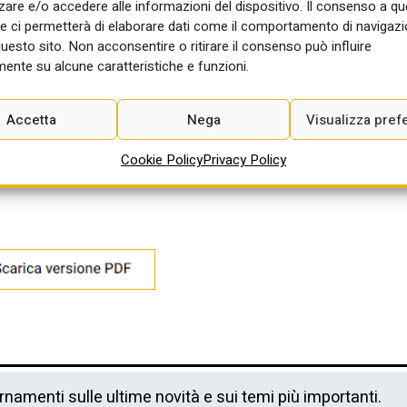
e ispettori di
re e/o accedere alle informazioni del dispositivo. Il consenso a q
one; e tre lotti
e ci permetterà di elaborare dati come il comportamento di navigazi
(ambientali, civili e architettura/beni culturali) sono relativi ad
questo sito. Non acconsentire o ritirare il consenso può influire
i di supporto alla programmazione e alla progettazione e supporto
ente su alcune caratteristiche e funzioni.
o per progettazione e altri servizi di importo inferiore a 400mila
Accetta
Nega
Visualizza pref
pleto dei bandi SAI 13-19 Giu
Cookie Policy
Privacy Policy
ornamenti sulle ultime novità e sui temi più importanti.