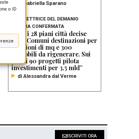
ueste
di Gabriella Sparano
one o ID
LA DIRETTRICE DEL DEMANIO
APPENA CONFERMATA
“Con i 28 piani città decise
con i Comuni destinazioni per
erenze
4 milioni di mq e 300
immobili da rigenerare. Sui
primi 90 progetti pilota
investimenti per 3,5 mld”
di Alessandra dal Verme
ISCRIVITI ORA