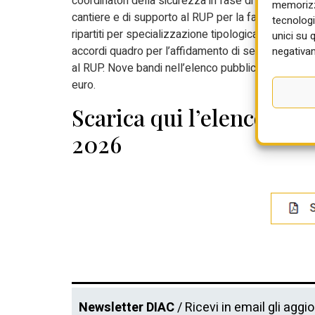
coordinatori della sicurezza in fase di esecuzione 
memorizza
cantiere e di supporto al RUP per la fase di esecuzi
tecnologi
ripartiti per specializzazione tipologica delle opere 
unici su 
accordi quadro per l’affidamento di servizi tecnic
negativam
al RUP. Nove bandi nell’elenco pubblicato sotto son
euro.
Scarica qui l’elenco com
2026
Newsletter DIAC
/ Ricevi in email gli aggi