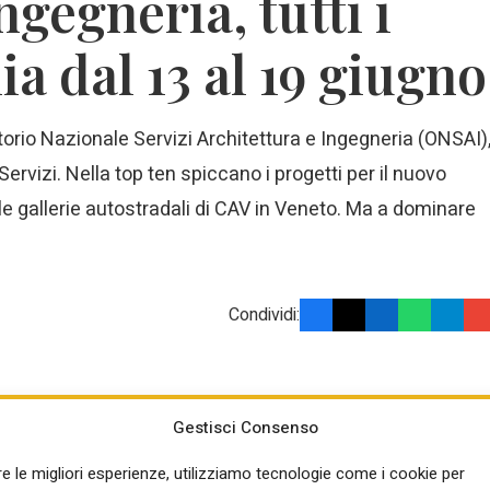
ngegneria, tutti i
a dal 13 al 19 giugno
vatorio Nazionale Servizi Architettura e Ingegneria (ONSAI)
vizi. Nella top ten spiccano i progetti per il nuovo
le gallerie autostradali di CAV in Veneto. Ma a dominare
Condividi:
d) sono relativi
IN SINTESI
Gestisci Consenso
lla direzione
Scarica qui l’elenco completo dei bandi
i operativi,
re le migliori esperienze, utilizziamo tecnologie come i cookie per
SAI 13-19 Giu 2026