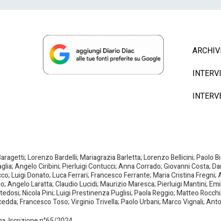
ARCHIV
INTERV
INTERV
agetti; Lorenzo Bardelli; Mariagrazia Barletta; Lorenzo Bellicini; Paolo 
aglia; Angelo Ciribini; Pierluigi Contucci; Anna Corrado; Giovanni Costa; D
; Luigi Donato; Luca Ferrari; Francesco Ferrante; Maria Cristina Fregni; A
ano; Angelo Laratta; Claudio Lucidi; Maurizio Maresca; Pierluigi Mantini; E
dosi; Nicola Pini; Luigi Prestinenza Puglisi; Paola Reggio; Matteo Rocchi;
da; Francesco Toso; Virginio Trivella; Paolo Urbani; Marco Vignali; Anto
oma. Iscrizione n°65/2024.