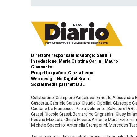
Direttore responsabile: Giorgio Santilli
In redazione: Maria Cristina Carlini, Mauro
Giansante
Progetto grafico: Cinzia Leone
Web design:
No Digital Brain
Social media partner:
DOL
Collaborano: Giampiero Angelucci; Ernesto Alessandro Bar
Cascetta; Gabriele Caruso; Claudio Cipollini; Giuseppe Ci
Gaetano De Francesco; Paola Delmonte; Salvatore Di Bacco
Grassi; Niccolò Grassi; Bernardino Grignaffini; Giusy Iorl
Rosario Mazzola; Chiara Micera; Antonio Mura; Ezio Piante
Michele Specchio; Antonella Stemperini; Mercedes Tasced
Testata giornalistica registrata presso il Tribunale di R