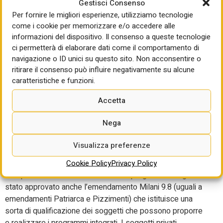
dimensionali di investimento estero. Una misura che
Gestisci Consenso
potrebbe certamente piacere a grandi immobiliaristi
Per fornire le migliori esperienze, utilizziamo tecnologie
(probabilmente anche a Guido Abbadessa), ma non basta
come i cookie per memorizzare e/o accedere alle
informazioni del dispositivo. Il consenso a queste tecnologie
assolutamente per le piccole e medie imprese visto che
ci permetterà di elaborare dati come il comportamento di
per accedere alle semplificazioni più radicali (compreso il
navigazione o ID unici su questo sito. Non acconsentire o
commissario) i programmi integrati dovranno prevedere un
ritirare il consenso può influire negativamente su alcune
investimento superiore al miliardo di euro.
caratteristiche e funzioni.
L’emendamento Milani
Accetta
sulla qualificazione dei
Nega
proponenti dei programmi
Visualizza preferenze
integrati
Cookie Policy
Privacy Policy
Sempre in relazione all’articolo 9 sui programmi integrati è
stato approvato anche l’emendamento Milani 9.8 (uguali a
emendamenti Patriarca e Pizzimenti) che istituisce una
sorta di qualificazione dei soggetti che possono proporre