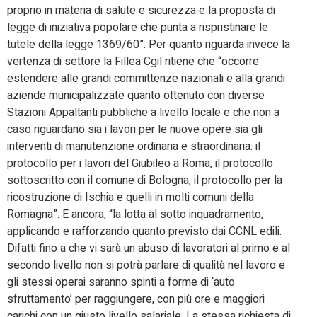
proprio in materia di salute e sicurezza e la proposta di
legge di iniziativa popolare che punta a rispristinare le
tutele della legge 1369/60”. Per quanto riguarda invece la
vertenza di settore la Fillea Cgil ritiene che “occorre
estendere alle grandi committenze nazionali e alla grandi
aziende municipalizzate quanto ottenuto con diverse
Stazioni Appaltanti pubbliche a livello locale e che non a
caso riguardano sia i lavori per le nuove opere sia gli
interventi di manutenzione ordinaria e straordinaria: il
protocollo per i lavori del Giubileo a Roma, il protocollo
sottoscritto con il comune di Bologna, il protocollo per la
ricostruzione di Ischia e quelli in molti comuni della
Romagna”. E ancora, “la lotta al sotto inquadramento,
applicando e rafforzando quanto previsto dai CCNL edili.
Difatti fino a che vi sarà un abuso di lavoratori al primo e al
secondo livello non si potrà parlare di qualità nel lavoro e
gli stessi operai saranno spinti a forme di ‘auto
sfruttamento’ per raggiungere, con più ore e maggiori
carichi con un giusto livello salariale. La stessa richiesta di