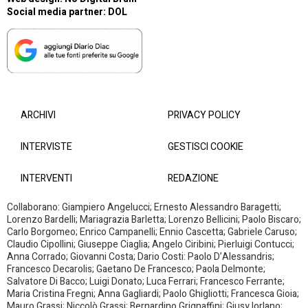
Social media partner:
DOL
ARCHIVI
PRIVACY POLICY
INTERVISTE
GESTISCI COOKIE
INTERVENTI
REDAZIONE
Collaborano: Giampiero Angelucci; Ernesto Alessandro Baragetti;
Lorenzo Bardelli; Mariagrazia Barletta; Lorenzo Bellicini; Paolo Biscaro;
Carlo Borgomeo; Enrico Campanelli; Ennio Cascetta; Gabriele Caruso;
Claudio Cipollini; Giuseppe Ciaglia; Angelo Ciribini; Pierluigi Contucci;
Anna Corrado; Giovanni Costa; Dario Costi: Paolo D’Alessandris;
Francesco Decarolis; Gaetano De Francesco; Paola Delmonte;
Salvatore Di Bacco; Luigi Donato; Luca Ferrari; Francesco Ferrante;
Maria Cristina Fregni; Anna Gagliardi; Paolo Ghigliotti; Francesca Gioia;
Mauro Grassi; Niccolò Grassi; Bernardino Grignaffini; Giusy Iorlano;