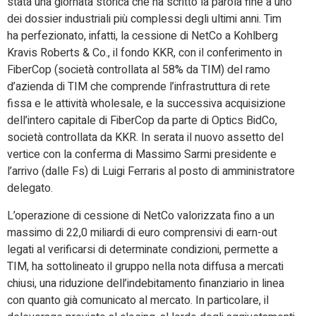
stata una giornata storica che ha scritto la parola fine a uno
dei dossier industriali più complessi degli ultimi anni. Tim
ha perfezionato, infatti, la cessione di NetCo a Kohlberg
Kravis Roberts & Co., il fondo KKR, con il conferimento in
FiberCop (società controllata al 58% da TIM) del ramo
d’azienda di TIM che comprende l’infrastruttura di rete
fissa e le attività wholesale, e la successiva acquisizione
dell’intero capitale di FiberCop da parte di Optics BidCo,
società controllata da KKR. In serata il nuovo assetto del
vertice con la conferma di Massimo Sarmi presidente e
l’arrivo (dalle Fs) di Luigi Ferraris al posto di amministratore
delegato.
L’operazione di cessione di NetCo valorizzata fino a un
massimo di 22,0 miliardi di euro comprensivi di earn-out
legati al verificarsi di determinate condizioni, permette a
TIM, ha sottolineato il gruppo nella nota diffusa a mercati
chiusi, una riduzione dell’indebitamento finanziario in linea
con quanto già comunicato al mercato. In particolare, il