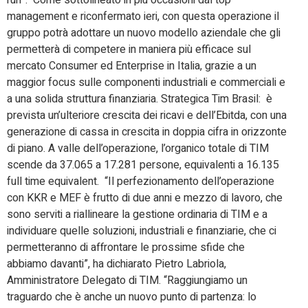
run”. Come sottolineato in più occasioni dal top
management e riconfermato ieri, con questa operazione il
gruppo potrà adottare un nuovo modello aziendale che gli
permetterà di competere in maniera più efficace sul
mercato Consumer ed Enterprise in Italia, grazie a un
maggior focus sulle componenti industriali e commerciali e
a una solida struttura finanziaria. Strategica Tim Brasil: è
prevista un’ulteriore crescita dei ricavi e dell’Ebitda, con una
generazione di cassa in crescita in doppia cifra in orizzonte
di piano. A valle dell’operazione, l’organico totale di TIM
scende da 37.065 a 17.281 persone, equivalenti a 16.135
full time equivalent. “Il perfezionamento dell’operazione
con KKR e MEF è frutto di due anni e mezzo di lavoro, che
sono serviti a riallineare la gestione ordinaria di TIM e a
individuare quelle soluzioni, industriali e finanziarie, che ci
permetteranno di affrontare le prossime sfide che
abbiamo davanti”, ha dichiarato Pietro Labriola,
Amministratore Delegato di TIM. “Raggiungiamo un
traguardo che è anche un nuovo punto di partenza: lo