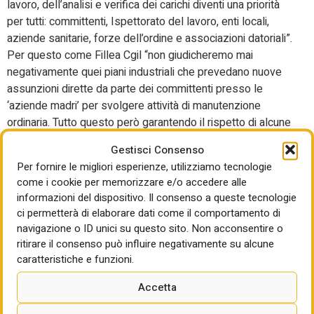
lavoro, dell’analisi e verifica dei carichi diventi una priorità
per tutti: committenti, Ispettorato del lavoro, enti locali,
aziende sanitarie, forze dell’ordine e associazioni datoriali”.
Per questo come Fillea Cgil “non giudicheremo mai
negativamente quei piani industriali che prevedano nuove
assunzioni dirette da parte dei committenti presso le
‘aziende madri’ per svolgere attività di manutenzione
ordinaria. Tutto questo però garantendo il rispetto di alcune
condizioni che tutelino i lavoratori oggi impiegati negli
Gestisci Consenso
appalti di manutenzione”.
Per fornire le migliori esperienze, utilizziamo tecnologie
La Corte dei Conti
come i cookie per memorizzare e/o accedere alle
informazioni del dispositivo. Il consenso a queste tecnologie
bacchetta le Regioni: ci
ci permetterà di elaborare dati come il comportamento di
navigazione o ID unici su questo sito. Non acconsentire o
sono criticità sulle
ritirare il consenso può influire negativamente su alcune
caratteristiche e funzioni.
coperture delle leggi
Accetta
regionali