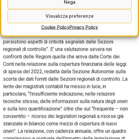
Nega
“Il quadro sulle diverse modalità di misurazione e di
Visualizza preferenze
copertura adottate dalle Regioni nel 2022 è risultato
complesso e talvolta disomogeneo e, malgrado un
Cookie Policy
Privacy Policy
progressivo affinamento delle tecniche impiegate,
persistono aspetti di criticità segnalati dalle Sezioni
regionali di controllo”. E’ una valutazione severa nei
confronti delle Regioni quella che arriva dalla Corte dei
Conti nella relazione sulla copertura finanziaria delle leggi
di spesa del 2022, redatta dalla Sezione Autonomie sulla
scorta dei dati forniti dalle Sezioni regionali di controllo. La
lente dei magistrati contabili ha messo in luce, in
particolare, “l’insufficiente indicazione, nelle relazioni
tecniche stesse, delle informazioni sulla natura degli oneri
e sulla loro quantificazione” oltre che sul “frequente – non
consentito – ricorso dei legislatori regionali a risorse già
stanziate in bilancio come mezzi di copertura di nuovi
oneri”. La relazione, con cadenza annuale, offre un quadro
complessivo e puntuale dell’impatto della legislazione di