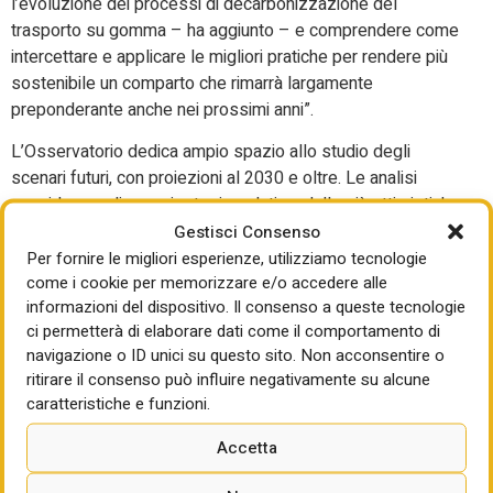
l’evoluzione dei processi di decarbonizzazione del
trasporto su gomma – ha aggiunto – e comprendere come
intercettare e applicare le migliori pratiche per rendere più
sostenibile un comparto che rimarrà largamente
preponderante anche nei prossimi anni”.
L’Osservatorio dedica ampio spazio allo studio degli
scenari futuri, con proiezioni al 2030 e oltre. Le analisi
considerano diverse ipotesi evolutive, dalle più ottimistiche
alle più pessimistiche, per riflettere l’incertezza che
Gestisci Consenso
caratterizza la transizione energetica e tecnologica del
Per fornire le migliori esperienze, utilizziamo tecnologie
come i cookie per memorizzare e/o accedere alle
settore, oltre all’andamento della economia e agli effetti
informazioni del dispositivo. Il consenso a queste tecnologie
delle politiche di decarbonizzazione in corso. Il quadro che
ci permetterà di elaborare dati come il comportamento di
emerge è chiaro: con le politiche attuali, l’Italia non riuscirà
navigazione o ID unici su questo sito. Non acconsentire o
a raggiungere i target fissati dal pacchetto europeo
“FIT
ritirare il consenso può influire negativamente su alcune
for 55”
.
caratteristiche e funzioni.
Negli scenari più favorevoli, la riduzione del traffico
Accetta
stradale rispetto al 2024 si attesterebbe attorno al 6%. In
quelli meno favorevoli, si registrerebbe un aumento del