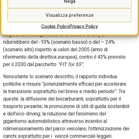
Nega
7%. In entrambi i casi, il peso emissivo del trasporto merci
– in particolare dei mezzi pesanti – tende ad aumentare,
Visualizza preferenze
poiché le tecnologie alternative come l’elettrico e
Cookie Policy
Privacy Policy
l’idrogeno stanno appena muovendo i primi passi in questo
segmento. Analogamente le emissioni di CO
si
2
ridurrebbero del -10% (scenario basso) o del – 24%
(scenario alto) rispetto ai valori del 2005 (anno di
riferimento della direttiva europea), contro il 43% previsto
per il 2030 dal pacchetto
“FIT for 55”.
Nonostante lo scenario descritto, il rapporto individua
politiche e misure “potenzialmente efficaci per accelerare
la transizione soprattutto nel breve e medio periodo”. Tra
queste: la diffusione dei biocarburanti, soprattutto per il
trasporto pesante; la promozione di stili di guida sostenibili
e dell’eco-driving; la riduzione del fenomeno del
gigantismo automobilistico attraverso incentivi al
ridimensionamento del parco veicolare; l’ottimizzazione dei
carichi soprattutto per i veicoli commerciali leggeri.