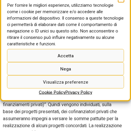
dell’Autorità di regolazione dei trasporti, l’apertura della
Per fornire le migliori esperienze, utilizziamo tecnologie
concorrenza con l’effettuazione delle gare per i servizi di
come i cookie per memorizzare e/o accedere alle
intercity e regionali, la costituzione di una società a
informazioni del dispositivo. Il consenso a queste tecnologie
controllo pubblico per l’acquisto del materiale rotabile
ci permetterà di elaborare dati come il comportamento di
(Rolling Stock Company o Rosco) per cui dovrebbero
navigazione o ID unici su questo sito. Non acconsentire o
arrivare 200 milioni di Pnrr non spesi nella prossima
ritirare il consenso può influire negativamente su alcune
caratteristiche e funzioni.
proposta di revisione di giugno.
Un altro modello di proiezione oltre il 2026 è dato dai Piani
Accetta
urbani integrati. Non ci sono più obiettivi di realizzazione
Nega
degli interventi entro il 2026. Viene spostato al 2026,
invece, l’obiettivo che “gli intermediari finanziari selezionati
Visualizza preferenze
dovranno aver stipulato accordi di finanziamento con i
beneficiari finali per un valore di investimento dei progetti
Cookie Policy
Privacy Policy
sottostanti di almeno 545 milioni di euro (compresi i
finanziamenti privati)”. Quindi vengono individuati, sulla
base dei progetti presentati, dei cofinanziatori privati che
assumeranno impegni a versare le somme pattuite per la
realizzazione di alcuni progetti concordati. La realizzazione