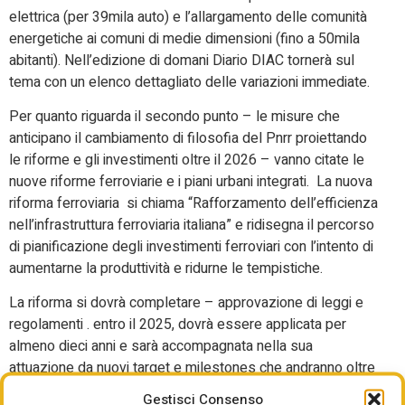
elettrica (per 39mila auto) e l’allargamento delle comunità
energetiche ai comuni di medie dimensioni (fino a 50mila
abitanti). Nell’edizione di domani Diario DIAC tornerà sul
tema con un elenco dettagliato delle variazioni immediate.
Per quanto riguarda il secondo punto – le misure che
anticipano il cambiamento di filosofia del Pnrr proiettando
le riforme e gli investimenti oltre il 2026 – vanno citate le
nuove riforme ferroviarie e i piani urbani integrati. La nuova
riforma ferroviaria si chiama “Rafforzamento dell’efficienza
nell’infrastruttura ferroviaria italiana” e ridisegna il percorso
di pianificazione degli investimenti ferroviari con l’intento di
aumentarne la produttività e ridurne le tempistiche.
La riforma si dovrà completare – approvazione di leggi e
regolamenti . entro il 2025, dovrà essere applicata per
almeno dieci anni e sarà accompagnata nella sua
attuazione da nuovi target e milestones che andranno oltre
il 2026. Fra le misure previste il rafforzamento del ruolo
Gestisci Consenso