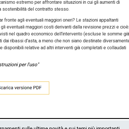
nismo estremo per affrontare situazioni in cui gli aumenti di
sostenibilità del contratto stesso.
r fronte agli eventuali maggiori oneri? Le stazioni appaltanti
li eventuali maggiori costi derivanti dalla revisione prezzi e cioè
isti nel quadro economico dell’intervento (escluse le somme gi
i dai ribassi d’asta, a meno che non siano destinate diversament
isponibili relative ad altri interventi già completati e collaudati
Istruzioni per l'uso"
ornamenti sulle ultime novità e sui temi più importanti.