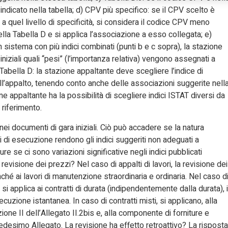
i indicato nella tabella; d) CPV più specifico: se il CPV scelto è
a quel livello di specificità, si considera il codice CPV meno
la Tabella D e si applica l’associazione a esso collegata; e)
n sistema con più indici combinati (punti b e c sopra), la stazione
niziali quali “pesi” (l’importanza relativa) vengono assegnati a
 Tabella D: la stazione appaltante deve scegliere l’indice di
dell’appalto, tenendo conto anche delle associazioni suggerite nell
e appaltante ha la possibilità di scegliere indici ISTAT diversi da
 riferimento.
 documenti di gara iniziali. Ciò può accadere se la natura
i di esecuzione rendono gli indici suggeriti non adeguati a
e se ci sono variazioni significative negli indici pubblicati
la revisione dei prezzi? Nel caso di appalti di lavori, la revisione dei
nché ai lavori di manutenzione straordinaria e ordinaria. Nel caso d
i si applica ai contratti di durata (indipendentemente dalla durata), i
uzione istantanea. In caso di contratti misti, si applicano, alla
ione II dell’Allegato II.2bis e, alla componente di forniture e
 medesimo Allegato. La revisione ha effetto retroattivo? La risposta