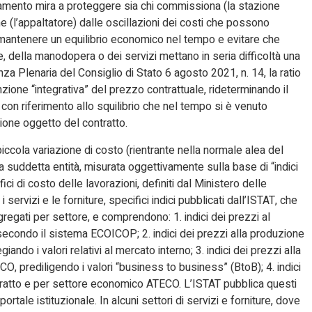
stamento mira a proteggere sia chi commissiona (la stazione
ne (l’appaltatore) dalle oscillazioni dei costi che possono
r mantenere un equilibrio economico nel tempo e evitare che
e, della manodopera o dei servizi mettano in seria difficoltà una
nza Plenaria del Consiglio di Stato 6 agosto 2021, n. 14, la ratio
nzione “integrativa” del prezzo contrattuale, rideterminando il
 con riferimento allo squilibrio che nel tempo si è venuto
ione oggetto del contratto.
piccola variazione di costo (rientrante nella normale alea del
lla suddetta entità, misurata oggettivamente sulla base di “indici
pecifici di costo delle lavorazioni, definiti dal Ministero delle
i servizi e le forniture, specifici indici pubblicati dall’ISTAT, che
egati per settore, e comprendono: 1. indici dei prezzi al
i secondo il sistema ECOICOP; 2. indici dei prezzi alla produzione
ando i valori relativi al mercato interno; 3. indici dei prezzi alla
, prediligendo i valori “business to business” (BtoB); 4. indici
contratto e per settore economico ATECO. L’ISTAT pubblica questi
ortale istituzionale. In alcuni settori di servizi e forniture, dove