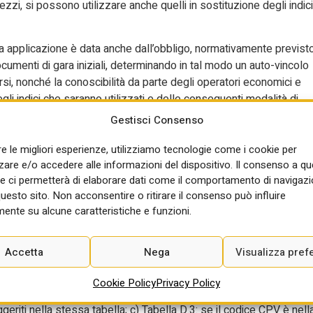
rezzi, si possono utilizzare anche quelli in sostituzione degli indici
a applicazione è data anche dall’obbligo, normativamente previsto
documenti di gara iniziali, determinando in tal modo un auto-vincolo
si, nonché la conoscibilità da parte degli operatori economici e
li indici che saranno utilizzati e delle conseguenti modalità di
sione che impongono un obbligo automatico di adeguamento,
Gestisci Consenso
colanti, la stazione appaltante non esercita alcun potere o
 l’indice sintetico più aderente alle prestazioni oggetto del
re le migliori esperienze, utilizziamo tecnologie come i cookie per
re e/o accedere alle informazioni del dispositivo. Il consenso a q
ato dal Codice.
e ci permetterà di elaborare dati come il comportamento di navigazi
 il procedimento da seguire è schematicamente il seguente: 1.
questo sito. Non acconsentire o ritirare il consenso può influire
ocumenti di gara, la stazione appaltante deve indicare l’attività
ente su alcune caratteristiche e funzioni.
istema di classificazione europeo chiamato CPV (Common
D: la stazione appaltante verifica se il codice CPV identificato è
Accetta
Nega
Visualizza pref
 il CPV è nella Tabella D, si seguono questi criteri: a) Tabella D.1:
zza l’indice ISTAT corrispondente indicato in quella tabella; b)
Cookie Policy
Privacy Policy
i sceglie un singolo indice ISTAT o un insieme di indici da
eriti nella stessa tabella; c) Tabella D.3: se il codice CPV è nell