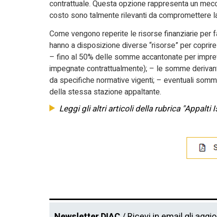
contrattuale. Questa opzione rappresenta un mecca
costo sono talmente rilevanti da compromettere la 
Come vengono reperite le risorse finanziarie per fa
hanno a disposizione diverse “risorse” per coprire g
– fino al 50% delle somme accantonate per imprev
impegnate contrattualmente); – le somme derivant
da specifiche normative vigenti; – eventuali somme d
della stessa stazione appaltante.
Leggi gli altri articoli della rubrica "Appalti 
Newsletter DIAC
/ Ricevi in email gli aggi