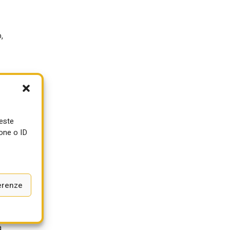
,
ueste
one o ID
erenze
a