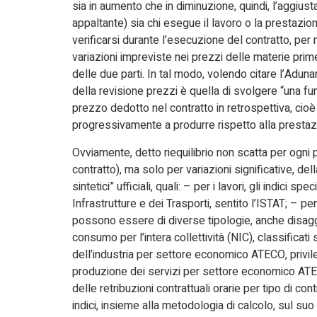
sia in aumento che in diminuzione, quindi, l’aggiu
appaltante) sia chi esegue il lavoro o la prestazio
verificarsi durante l’esecuzione del contratto, pe
variazioni impreviste nei prezzi delle materie prim
delle due parti. In tal modo, volendo citare l’Aduna
della revisione prezzi è quella di svolgere “una fu
prezzo dedotto nel contratto in retrospettiva, cioè
progressivamente a produrre rispetto alla prestaz
Ovviamente, detto riequilibrio non scatta per ogni 
contratto), ma solo per variazioni significative, de
sintetici” ufficiali, quali: – per i lavori, gli indici s
Infrastrutture e dei Trasporti, sentito l’ISTAT; – per 
possono essere di diverse tipologie, anche disaggr
consumo per l’intera collettività (NIC), classificat
dell’industria per settore economico ATECO, privilegi
produzione dei servizi per settore economico ATECO
delle retribuzioni contrattuali orarie per tipo di 
indici, insieme alla metodologia di calcolo, sul suo p