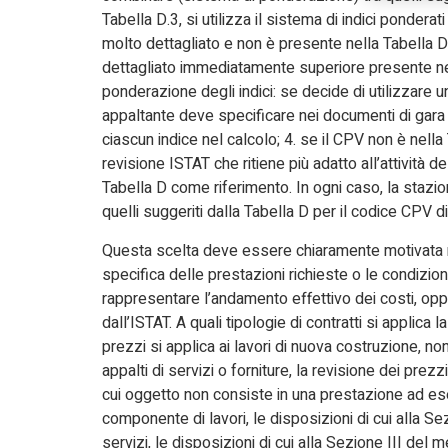
Tabella D.3, si utilizza il sistema di indici ponderat
molto dettagliato e non è presente nella Tabella D 
dettagliato immediatamente superiore presente nel
ponderazione degli indici: se decide di utilizzare u
appaltante deve specificare nei documenti di gara i
ciascun indice nel calcolo; 4. se il CPV non è nella
revisione ISTAT che ritiene più adatto all’attività 
Tabella D come riferimento. In ogni caso, la stazion
quelli suggeriti dalla Tabella D per il codice CPV di
Questa scelta deve essere chiaramente motivata nei
specifica delle prestazioni richieste o le condizion
rappresentare l’andamento effettivo dei costi, oppur
dall’ISTAT. A quali tipologie di contratti si applica 
prezzi si applica ai lavori di nuova costruzione, no
appalti di servizi o forniture, la revisione dei prezz
cui oggetto non consiste in una prestazione ad esec
componente di lavori, le disposizioni di cui alla Sez
servizi, le disposizioni di cui alla Sezione III del