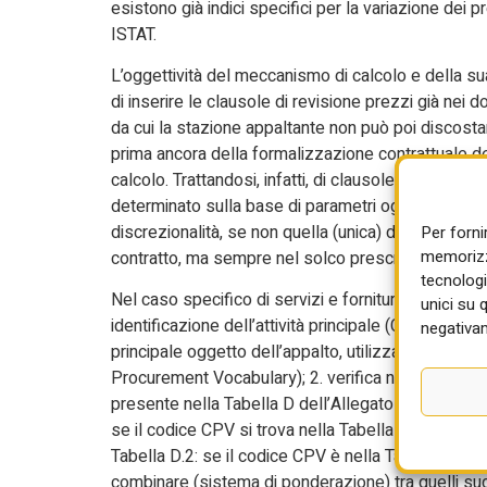
esistono già indici specifici per la variazione dei p
ISTAT.
L’oggettività del meccanismo di calcolo e della su
di inserire le clausole di revisione prezzi già nei 
da cui la stazione appaltante non può poi discostar
prima ancora della formalizzazione contrattuale deg
calcolo. Trattandosi, infatti, di clausole di revi
determinato sulla base di parametri oggettivi e vin
discrezionalità, se non quella (unica) di individuare
Per forni
memorizza
contratto, ma sempre nel solco prescrittivo tracci
tecnologi
Nel caso specifico di servizi e forniture, infatti,
unici su 
identificazione dell’attività principale (CPV): nei d
negativam
principale oggetto dell’appalto, utilizzando il s
Procurement Vocabulary); 2. verifica nella Tabella 
presente nella Tabella D dell’Allegato II.2bis; 3. se
se il codice CPV si trova nella Tabella D.1, si utili
Tabella D.2: se il codice CPV è nella Tabella D.2, s
combinare (sistema di ponderazione) tra quelli sugg