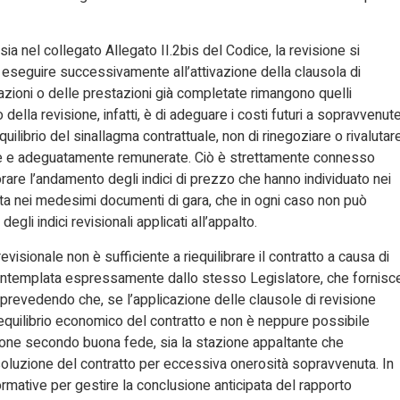
a nel collegato Allegato II.2bis del Codice, la revisione si
 eseguire successivamente all’attivazione della clausola di
razioni o delle prestazioni già completate rimangono quelli
 della revisione, infatti, è di adeguare i costi futuri a sopravvenut
uilibrio del sinallagma contrattuale, non di rinegoziare o rivalutar
ente e adeguatamente remunerate. Ciò è strettamente connesso
torare l’andamento degli indici di prezzo che hanno individuato nei
cata nei medesimi documenti di gara, che in ogni caso non può
li indici revisionali applicati all’appalto.
sionale non è sufficiente a riequilibrare il contratto a causa di
ontemplata espressamente dallo stesso Legislatore, che fornisc
, prevedendo che, se l’applicazione delle clausole di revisione
’equilibrio economico del contratto e non è neppure possibile
ione secondo buona fede, sia la stazione appaltante che
 risoluzione del contratto per eccessiva onerosità sopravvenuta. In
ormative per gestire la conclusione anticipata del rapporto