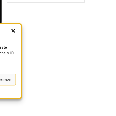
ueste
one o ID
erenze