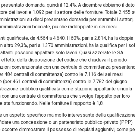
o presentato domanda, quindi il 12,4%. A dicembre abbiamo il dato
e dei lavori e 1.092 per il settore delle forniture. Totale 2.455 s
ministrazioni su dieci presentano domanda per entrambi i settori,
 amministrazioni bocciate, più che raddoppiate in sei mesi.
ti qualificate, da 4.564 a 4.640. Il 60%, pari a 2.814, ha la doppia
un altro 29,3%, pari a 1.370 amministrazioni, ha la qualifica per i sol
ppaltanti, possono appaltare solo lavori. Quasi azzerate le SA
er effetto della disposizione del codice che chiudeva il periodo
razioni convenzionate con una centrale di committenza presentan
er 484 centrali di committenza) contro le 7.116 dei sei mesi
re (per 461 centrali di committenza) contro le 7.782 del giugno
istrazione pubblica qualificata come stazione appaltante singola
 con una centrale di committenza che svolge l’appalto per loro
 sta funzionando. Nelle forniture il rapporto è 1,8.
he un aspetto specifico ma molto interessante della qualificazione
ffidare una concessione o un partenariato pubblico-privato (PPP).
e occorre dimmostrare il possesso di requisiti aggiuntivi, come pe