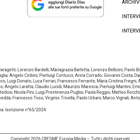
ARCHIV
INTERV
INTERV
agetti; Lorenzo Bardelli; Mariagrazia Barletta; Lorenzo Bellicini; Paolo 
aglia; Angelo Ciribini; Pierluigi Contucci; Anna Corrado; Giovanni Costa; D
; Luigi Donato; Luca Ferrari; Francesco Ferrante; Maria Cristina Fregni; A
ano; Angelo Laratta; Claudio Lucidi; Maurizio Maresca; Pierluigi Mantini; E
dosi; Nicola Pini; Luigi Prestinenza Puglisi; Paola Reggio; Matteo Rocchi;
da; Francesco Toso; Virginio Trivella; Paolo Urbani; Marco Vignali; Anto
oma. Iscrizione n°65/2024.
Copyright 2026 CRESME Europa Media – Tutti i diritti riservati