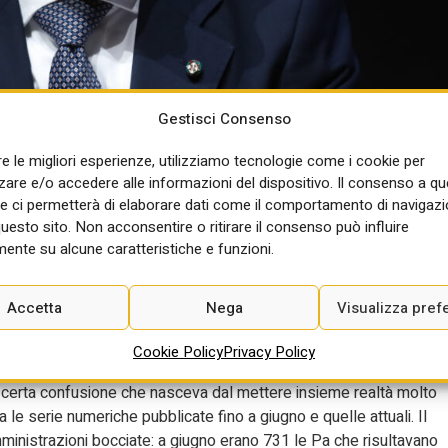
Gestisci Consenso
re le migliori esperienze, utilizziamo tecnologie come i cookie per
re e/o accedere alle informazioni del dispositivo. Il consenso a q
e ci permetterà di elaborare dati come il comportamento di navigazi
questo sito. Non acconsentire o ritirare il consenso può influire
ente su alcune caratteristiche e funzioni.
Accetta
Nega
Visualizza pref
i appaltanti. I dati al 31 dicembre 2024 evidenziano un mezzo
l Rapporto Anac, l’Autorità anticorruzione guidata da Giuseppe
Cookie Policy
Privacy Policy
 quelli dei servizi/forrniture. Questa novità consente una lettura
una certa confusione che nasceva dal mettere insieme realtà molto
 le serie numeriche pubblicate fino a giugno e quelle attuali. Il
mministrazioni bocciate: a giugno erano 731 le Pa che risultavano