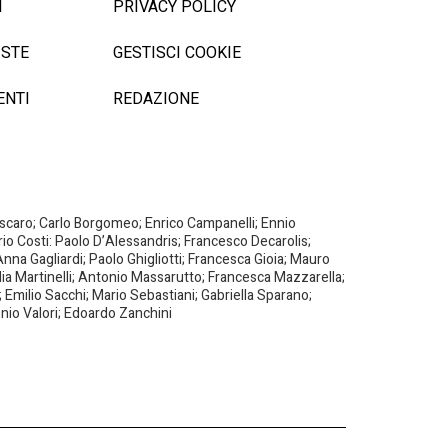
I
PRIVACY POLICY
ISTE
GESTISCI COOKIE
ENTI
REDAZIONE
Biscaro; Carlo Borgomeo; Enrico Campanelli; Ennio
ario Costi: Paolo D’Alessandris; Francesco Decarolis;
nna Gagliardi; Paolo Ghigliotti; Francesca Gioia; Mauro
milia Martinelli; Antonio Massarutto; Francesca Mazzarella;
 Emilio Sacchi; Mario Sebastiani; Gabriella Sparano;
nio Valori; Edoardo Zanchini