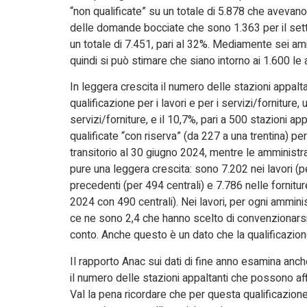
“non qualificate” su un totale di 5.878 che avevan
delle domande bocciate che sono 1.363 per il settor
un totale di 7.451, pari al 32%. Mediamente sei am
quindi si può stimare che siano intorno ai 1.600 le
In leggera crescita il numero delle stazioni appaltan
qualificazione per i lavori e per i servizi/forniture, 
servizi/forniture, e il 10,7%, pari a 500 stazioni a
qualificate “con riserva” (da 227 a una trentina) p
transitorio al 30 giugno 2024, mentre le amminist
pure una leggera crescita: sono 7.202 nei lavori (p
precedenti (per 494 centrali) e 7.786 nelle fornitu
2024 con 490 centrali). Nei lavori, per ogni ammin
ce ne sono 2,4 che hanno scelto di convenzionarsi
conto. Anche questo è un dato che la qualificazione
Il rapporto Anac sui dati di fine anno esamina anc
il numero delle stazioni appaltanti che possono a
Val la pena ricordare che per questa qualificazion