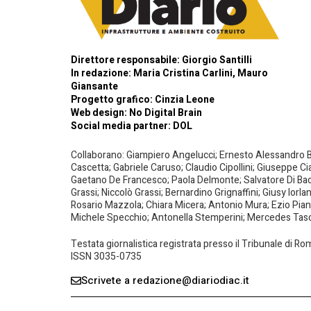
Direttore responsabile: Giorgio Santilli
In redazione: Maria Cristina Carlini, Mauro
Giansante
Progetto grafico: Cinzia Leone
Web design:
No Digital Brain
Social media partner:
DOL
Collaborano: Giampiero Angelucci; Ernesto Alessandro Bar
Cascetta; Gabriele Caruso; Claudio Cipollini; Giuseppe Ci
Gaetano De Francesco; Paola Delmonte; Salvatore Di Bacco
Grassi; Niccolò Grassi; Bernardino Grignaffini; Giusy Iorl
Rosario Mazzola; Chiara Micera; Antonio Mura; Ezio Piante
Michele Specchio; Antonella Stemperini; Mercedes Tasced
Testata giornalistica registrata presso il Tribunale di R
ISSN 3035-0735
Scrivete a redazione@diariodiac.it