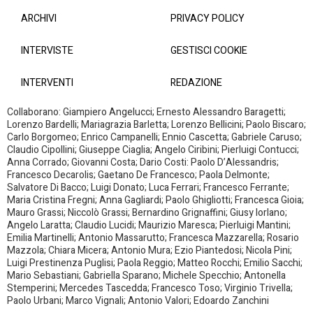
ARCHIVI
PRIVACY POLICY
INTERVISTE
GESTISCI COOKIE
INTERVENTI
REDAZIONE
Collaborano: Giampiero Angelucci; Ernesto Alessandro Baragetti;
Lorenzo Bardelli; Mariagrazia Barletta; Lorenzo Bellicini; Paolo Biscaro;
Carlo Borgomeo; Enrico Campanelli; Ennio Cascetta; Gabriele Caruso;
Claudio Cipollini; Giuseppe Ciaglia; Angelo Ciribini; Pierluigi Contucci;
Anna Corrado; Giovanni Costa; Dario Costi: Paolo D’Alessandris;
Francesco Decarolis; Gaetano De Francesco; Paola Delmonte;
Salvatore Di Bacco; Luigi Donato; Luca Ferrari; Francesco Ferrante;
Maria Cristina Fregni; Anna Gagliardi; Paolo Ghigliotti; Francesca Gioia;
Mauro Grassi; Niccolò Grassi; Bernardino Grignaffini; Giusy Iorlano;
Angelo Laratta; Claudio Lucidi; Maurizio Maresca; Pierluigi Mantini;
Emilia Martinelli; Antonio Massarutto; Francesca Mazzarella; Rosario
Mazzola; Chiara Micera; Antonio Mura; Ezio Piantedosi; Nicola Pini;
Luigi Prestinenza Puglisi; Paola Reggio; Matteo Rocchi; Emilio Sacchi;
Mario Sebastiani; Gabriella Sparano; Michele Specchio; Antonella
Stemperini; Mercedes Tascedda; Francesco Toso; Virginio Trivella;
Paolo Urbani; Marco Vignali; Antonio Valori; Edoardo Zanchini