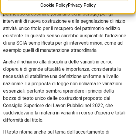
Cookie Policy
Privacy Policy
Sui titoli edilizi i regimi amministrativi vengono ricondotti al
permesso di costruire (ordinario ed in deroga) per gli
interventi di nuova costruzione e alla segnalazione di inizio
attività, unico titolo per il recupero del patrimonio edilizio
esistente. In questo senso sarebbe auspicabile l’adozione
di una SCIA semplificata per gli interventi minori, come ad
esempio quelli di manutenzione straordinaria.
Anche il richiamo alla disciplina delle varianti in corso
d’opera è di grande attualità e importanza, considerata la
necessità di stabilirne una definizione uniforme a livello
nazionale. La proposta di legge non richiama le variazioni
essenziali, pertanto sembra riprendere i principi della
bozza di testo unico delle costruzioni proposto dal
Consiglio Superiore dei Lavori Pubblici nel 2022, che
suddividevano la materia in varianti in corso d’opera e totali
difformità dal titolo.
Il testo ritorna anche sul tema dell’accertamento di