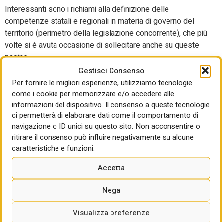
Interessanti sono i richiami alla definizione delle
competenze statali e regionali in materia di governo del
territorio (perimetro della legislazione concorrente), che più
volte si è avuta occasione di sollecitare anche su queste
pagine.
Gestisci Consenso
La disciplina dell’attività edilizia è attentamente ripercorsa,
Per fornire le migliori esperienze, utilizziamo tecnologie
sia dal punto di vista del procedimento amministrativo che
come i cookie per memorizzare e/o accedere alle
delle definizioni, con una particolare attenzione ai temi
informazioni del dispositivo. Il consenso a queste tecnologie
della sostenibilità e resilienza, rispetto e conservazione
ci permetterà di elaborare dati come il comportamento di
delle risorse naturali disponibili.
navigazione o ID unici su questo sito. Non acconsentire o
ritirare il consenso può influire negativamente su alcune
Da rilevare l’invito a riconoscere e valorizzare le funzioni di
caratteristiche e funzioni.
certificazione e attestazione di conformità svolte dai
tecnici abilitati per la determinazione dello stato legittimo
Accetta
degli immobili, l’attenzione agli interventi di trasformazione
e adeguamento funzionale del patrimonio edilizio
Nega
esistente, a partire dalla definizione delle categorie
Visualizza preferenze
d’intervento.