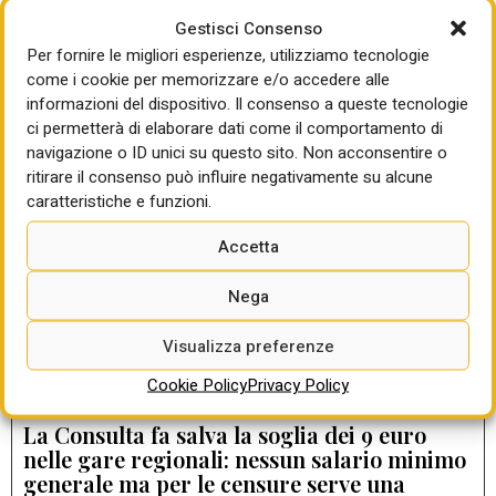
Gestisci Consenso
Per fornire le migliori esperienze, utilizziamo tecnologie
come i cookie per memorizzare e/o accedere alle
LEGGI ANCHE
informazioni del dispositivo. Il consenso a queste tecnologie
ci permetterà di elaborare dati come il comportamento di
DIARIO DEI NUOVI APPALTI
navigazione o ID unici su questo sito. Non acconsentire o
Dal dialogo al reato: la Cassazione frena la
ritirare il consenso può influire negativamente su alcune
rilevanza penale delle interlocuzioni nel
caratteristiche e funzioni.
PPP
di Gabriella Sparano
Accetta
Nega
Incentivi tecnici, storia di norme e diritti
vigenti sulla carta ma disapplicati nella
Visualizza preferenze
sostanza da molte stazioni appaltanti
di Gabriella Sparano
Cookie Policy
Privacy Policy
La Consulta fa salva la soglia dei 9 euro
nelle gare regionali: nessun salario minimo
generale ma per le censure serve una