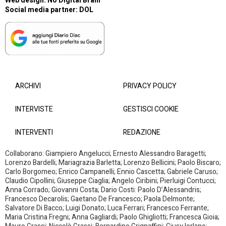
Web design:
No Digital Brain
Social media partner:
DOL
ARCHIVI
PRIVACY POLICY
INTERVISTE
GESTISCI COOKIE
INTERVENTI
REDAZIONE
Collaborano: Giampiero Angelucci; Ernesto Alessandro Baragetti;
Lorenzo Bardelli; Mariagrazia Barletta; Lorenzo Bellicini; Paolo Biscaro;
Carlo Borgomeo; Enrico Campanelli; Ennio Cascetta; Gabriele Caruso;
Claudio Cipollini; Giuseppe Ciaglia; Angelo Ciribini; Pierluigi Contucci;
Anna Corrado; Giovanni Costa; Dario Costi: Paolo D’Alessandris;
Francesco Decarolis; Gaetano De Francesco; Paola Delmonte;
Salvatore Di Bacco; Luigi Donato; Luca Ferrari; Francesco Ferrante;
Maria Cristina Fregni; Anna Gagliardi; Paolo Ghigliotti; Francesca Gioia;