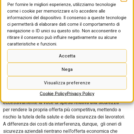
Per fornire le migliori esperienze, utilizziamo tecnologie
I costi aziendali sono quelli previsti dall’articolo 108,
come i cookie per memorizzare e/o accedere alle
comma 9, del Codice, che, con riferimento alla
informazioni del dispositivo. Il consenso a queste tecnologie
presentazione dell’offerta da parte dell’operatore
ci permetterà di elaborare dati come il comportamento di
navigazione o ID unici su questo sito. Non acconsentire o
economico, richiede l’indicazione degli “oneri aziendali per
ritirare il consenso può influire negativamente su alcune
l’adempimento delle disposizioni in materia di salute e
caratteristiche e funzioni.
sicurezza sui luoghi di lavoro”. Essi sono, quindi,
quantificati dall’operatore economico stesso, poiché
Accetta
variano in base all’organizzazione interna, al tipo di offerta
e alle specifiche lavorazioni. L’operatore è obbligato a
Nega
indicare, specificamente, a pena di esclusione, questi costi
nella sua offerta economica, per permettere alla stazione
Visualizza preferenze
appaltante di verificarne la congruità. L’amministrazione
Cookie Policy
Privacy Policy
deve infatti accertarsi che l’impresa non abbia sacrificato
eccessivamente la voce di spesa relativa alla sicurezza
per rendere la propria offerta più competitiva, mettendo a
rischio la tutela della salute e della sicurezza dei lavoratori.
A differenza dei costi da interferenza, dunque, gli oneri di
sicurezza aziendali rientrano nell’offerta economica che