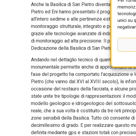
Per forni
Anche la Basilica di San Pietro diventa protagonist
memorizza
Pietro ed Eni hanno presentato il progetto “Oltre il
tecnologi
all’intero sedime e alle pertinenze esterne rilevanti
unici su 
monitoraggio strutturale, integrato e permanente.
negativam
grazie alle tecnologie avanzate di indagine geofisi
di monitoraggio ad alta precisione. Il progetto si i
Dedicazione della Basilica di San Pietro (1626-20
Andando nel dettaglio tecnico di quanto presentato
monumentale permette anche di approfondire lo sta
fase del progetto ha comportato l’acquisizione e lo
Pietro (che vanno dal XVI al XVIII secolo), le infor
occasione del restauro della facciata, e alcune p
state unite tre tipologie di rappresentazioni: il mod
modello geologico e idrogeologico del sottosuolo e
reale, che a sua volta è costituito da tre reti princi
zone sensibili della Basilica. Tutto ciò consente di 
decimillesimo di grado. E per realizzare questo mod
definita mediante gps e stazioni totali con precisi