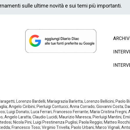
ornamenti sulle ultime novità e sui temi più importanti.
ARCHIV
INTERV
INTERV
agetti; Lorenzo Bardelli; Mariagrazia Barletta; Lorenzo Bellicini; Paolo 
aglia; Angelo Ciribini; Pierluigi Contucci; Anna Corrado; Giovanni Costa; D
; Luigi Donato; Luca Ferrari; Francesco Ferrante; Maria Cristina Fregni; A
ano; Angelo Laratta; Claudio Lucidi; Maurizio Maresca; Pierluigi Mantini; E
dosi; Nicola Pini; Luigi Prestinenza Puglisi; Paola Reggio; Matteo Rocchi;
da; Francesco Toso; Virginio Trivella; Paolo Urbani; Marco Vignali; Anto