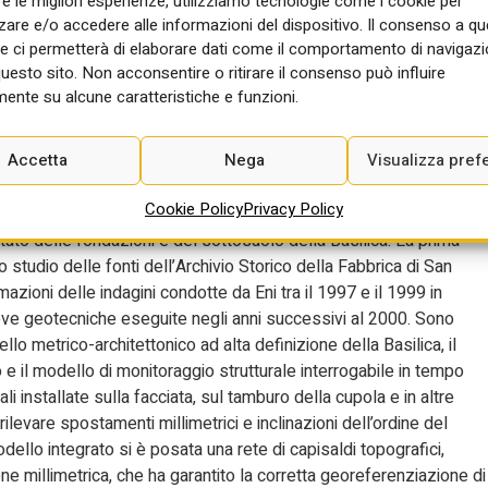
re le migliori esperienze, utilizziamo tecnologie come i cookie per
a della rivoluzione digitale contemporanea. Ieri, Fabbrica di San
re e/o accedere alle informazioni del dispositivo. Il consenso a q
 visibile”: il gemello digitale della Basilica esteso adesso anche
e ci permetterà di elaborare dati come il comportamento di navigazi
 con l’obiettivo di salvaguardarne la staticità attraverso un
questo sito. Non acconsentire o ritirare il consenso può influire
 Insomma, rendere eterna anche la casa fisica del Cristianesimo
ente su alcune caratteristiche e funzioni.
ca, geologica, topografica e strutturale e che si avvale di sistemi
nserisce nel programma delle iniziative per il IV Centenario della
Accetta
Nega
Visualizza pref
26).
Cookie Policy
Privacy Policy
, il modello digitale tridimensionale dell’intero complesso
to delle fondazioni e del sottosuolo della Basilica. La prima
 studio delle fonti dell’Archivio Storico della Fabbrica di San
mazioni delle indagini condotte da Eni tra il 1997 e il 1999 in
rove geotecniche eseguite negli anni successivi al 2000. Sono
ello metrico-architettonico ad alta definizione della Basilica, il
 il modello di monitoraggio strutturale interrogabile in tempo
pali installate sulla facciata, sul tamburo della cupola e in altre
rilevare spostamenti millimetrici e inclinazioni dell’ordine del
ello integrato si è posata una rete di capisaldi topografici,
one millimetrica, che ha garantito la corretta georeferenziazione di