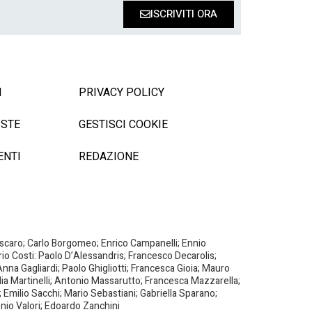
ISCRIVITI ORA
I
PRIVACY POLICY
ISTE
GESTISCI COOKIE
ENTI
REDAZIONE
Biscaro; Carlo Borgomeo; Enrico Campanelli; Ennio
ario Costi: Paolo D’Alessandris; Francesco Decarolis;
nna Gagliardi; Paolo Ghigliotti; Francesca Gioia; Mauro
milia Martinelli; Antonio Massarutto; Francesca Mazzarella;
 Emilio Sacchi; Mario Sebastiani; Gabriella Sparano;
nio Valori; Edoardo Zanchini