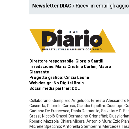
Newsletter DIAC
/ Ricevi in email gli aggi
Direttore responsabile: Giorgio Santilli
In redazione: Maria Cristina Carlini, Mauro
Giansante
Progetto grafico: Cinzia Leone
Web design:
No Digital Brain
Social media partner:
DOL
Collaborano: Giampiero Angelucci; Ernesto Alessandro Bar
Cascetta; Gabriele Caruso; Claudio Cipollini; Giuseppe Ci
Gaetano De Francesco; Paola Delmonte; Salvatore Di Bacco
Grassi; Niccolò Grassi; Bernardino Grignaffini; Giusy Iorl
Rosario Mazzola; Chiara Micera; Antonio Mura; Ezio Piante
Michele Specchio; Antonella Stemperini; Mercedes Tasced