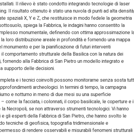
stallati. Il rilievo è stato condotto integrando tecnologie di laser
 Il risultato ottenuto è stato una nuvola di punti ad alta densità
te spaziali X, Y e Z, che restituisce in modo fedele la geometria
sottosuolo, spiega la Fabbrica, le indagini hanno consentito la
complesso monumentale, definendo con ottima approssimazione l
e la loro distribuzione areale in profondità e fornendo una mappa
el monumento e per la pianificazione di futuri interventi
il comportamento strutturale della Basilica con la natura dei
i, fornendo alla Fabbrica di San Pietro un modello integrato e
a supporto delle decisioni.
pleta e i tecnici coinvolti possono monitorarne senza sosta tutt
 e approfondimenti archeologici. In termini di tempo, la campagna
iurno e notturno in meno di due mesi su una superficie
– come la facciata, i colonnati, il corpo basilicale, le coperture e i
 la Necropoli, se non attraverso strumenti tecnologici. Vi hanno
Eni e gli esperti della Fabbrica di San Pietro, che hanno svolto le
ndo tecniche di geofisica, topografia tridimensionale e
ermesso di rendere osservabili e misurabili fenomeni strutturali