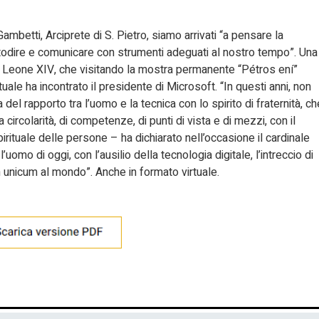
mbetti, Arciprete di S. Pietro, siamo arrivati “a pensare la
todire e comunicare con strumenti adeguati al nostro tempo”. Una
e Leone XIV, che visitando la mostra permanente “Pétros ení”
rtuale ha incontrato il presidente di Microsoft. “In questi anni, non
del rapporto tra l’uomo e la tecnica con lo spirito di fraternità, ch
circolarità, di competenze, di punti di vista e di mezzi, con il
irituale delle persone – ha dichiarato nell’occasione il cardinale
omo di oggi, con l’ausilio della tecnologia digitale, l’intreccio di
 un unicum al mondo”. Anche in formato virtuale.