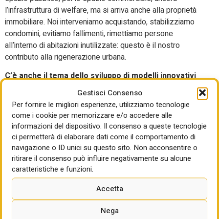
l’infrastruttura di welfare, ma si arriva anche alla proprietà
immobiliare. Noi interveniamo acquistando, stabilizziamo
condomini, evitiamo fallimenti, rimettiamo persone
all’interno di abitazioni inutilizzate: questo è il nostro
contributo alla rigenerazione urbana.
C’è anche il tema dello sviluppo di modelli innovativi
dell’abitare?
Gestisci Consenso
Per fornire le migliori esperienze, utilizziamo tecnologie
Stiamo concludendo un lavoro finanziato dalla Fondazione
come i cookie per memorizzare e/o accedere alle
con il Sud nel centro storico di Taranto, in cui abbiamo
informazioni del dispositivo. Il consenso a queste tecnologie
provato a costruire modelli di sviluppo ibridi per valorizzare
ci permetterà di elaborare dati come il comportamento di
il potenziale di riqualificazione a fini turistico-ricettivi.
navigazione o ID unici su questo sito. Non acconsentire o
L’obiettivo non è innescare processi selettivi, ma anzi
ritirare il consenso può influire negativamente su alcune
retrocedere una parte della plusvalenza alla creazione di
caratteristiche e funzioni.
housing sociale e alla stabilizzazione della popolazione
residente. Stiamo parlando di un quartiere dove nel 1940
Accetta
abitavano 40mila persone, oggi non arrivano a quattromila.
Nega
Oppure cerchiamo, con altri progetti ibridi, di costruire