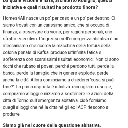
Da quale visione è nata, architetto Robiglio, questa
iniziativa e quali risultati ha prodotto finora?
Homes4All nasce un po’ per caso e un po’ per destino. Ci
siamo trovati con un carissimo amico, che si occupa di
finanza, a osservare da vicino, per ragioni personali, uno
sfratto esecutivo. L’ingresso nell’emergenza abitativa è un
meccanismo che ricorda la macchina della tortura della
colonia penale di Kafka: produce un’infinita fatica e
sofferenza con scarsissimi risultati economici. Non ci sono
ricchi che rubano ai poveri, perché perdono tutti, perde la
banca, perde la famiglia che in genere esplode, perde
anche la città. Allora cominciamo a chiederci ‘cosa si può
fare?’. La prima risposta è istintiva: raccogliamo risorse,
compriamo alloggi e iniziamo a sostenere le azioni della
città di Torino sull’emergenza abitativa, cioè forniamo
quegli alloggi che né la città né gli ex IACP riescono a
produrre.
Siamo già nel cuore della questione abitativa.