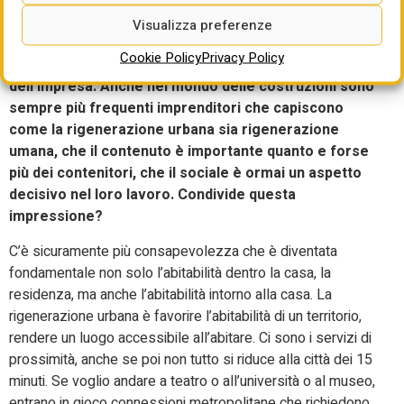
modelli di housing intergenerazionale, con un ampio
Visualizza preferenze
coinvolgimento degli studenti.
Cookie Policy
Privacy Policy
Dicevamo di una diversa consapevolezza
dell’impresa. Anche nel mondo delle costruzioni sono
sempre più frequenti imprenditori che capiscono
come la rigenerazione urbana sia rigenerazione
umana, che il contenuto è importante quanto e forse
più dei contenitori, che il sociale è ormai un aspetto
decisivo nel loro lavoro. Condivide questa
impressione?
C’è sicuramente più consapevolezza che è diventata
fondamentale non solo l’abitabilità dentro la casa, la
residenza, ma anche l’abitabilità intorno alla casa. La
rigenerazione urbana è favorire l’abitabilità di un territorio,
rendere un luogo accessibile all’abitare. Ci sono i servizi di
prossimità, anche se poi non tutto si riduce alla città dei 15
minuti. Se voglio andare a teatro o all’università o al museo,
entrano in gioco connessioni metropolitane che richiedono