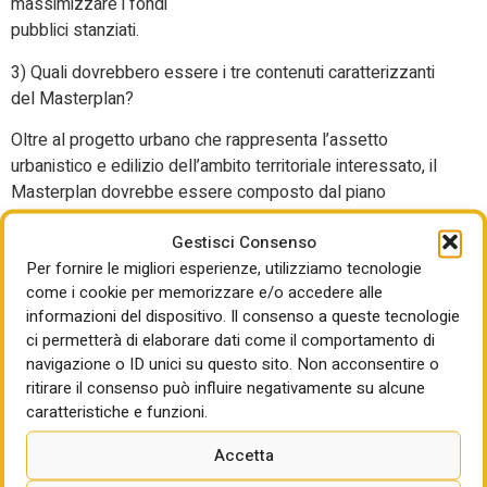
massimizzare i fondi
pubblici stanziati.
3) Quali dovrebbero essere i tre contenuti caratterizzanti
del Masterplan?
Oltre al progetto urbano che rappresenta l’assetto
urbanistico e edilizio dell’ambito territoriale interessato, il
Masterplan dovrebbe essere composto dal piano
economico-finanziario, che illustra i valori economici degli
Gestisci Consenso
interventi pubblici e privati programmati e che ne dimostra
Per fornire le migliori esperienze, utilizziamo tecnologie
la fattibilità e la sostenibilità, e da un documento che
come i cookie per memorizzare e/o accedere alle
evidenzi le garanzie di sostenibilità ambientale. Non
informazioni del dispositivo. Il consenso a queste tecnologie
dimentichiamo anche la presenza di una convenzione
ci permetterà di elaborare dati come il comportamento di
urbanistica che disciplini gli obblighi del privato.
navigazione o ID unici su questo sito. Non acconsentire o
ritirare il consenso può influire negativamente su alcune
4) Rispetto alla situazione attuale che si trova a
caratteristiche e funzioni.
fronteggiare un amministratore,
qual è il principale vantaggio che può apportare?
Accetta
Il Masterplan, accompagnato dall’Accordo