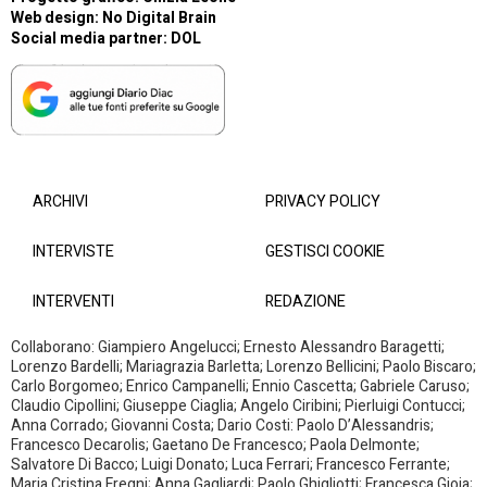
Web design:
No Digital Brain
Social media partner:
DOL
ARCHIVI
PRIVACY POLICY
INTERVISTE
GESTISCI COOKIE
INTERVENTI
REDAZIONE
Collaborano: Giampiero Angelucci; Ernesto Alessandro Baragetti;
Lorenzo Bardelli; Mariagrazia Barletta; Lorenzo Bellicini; Paolo Biscaro;
Carlo Borgomeo; Enrico Campanelli; Ennio Cascetta; Gabriele Caruso;
Claudio Cipollini; Giuseppe Ciaglia; Angelo Ciribini; Pierluigi Contucci;
Anna Corrado; Giovanni Costa; Dario Costi: Paolo D’Alessandris;
Francesco Decarolis; Gaetano De Francesco; Paola Delmonte;
Salvatore Di Bacco; Luigi Donato; Luca Ferrari; Francesco Ferrante;
Maria Cristina Fregni; Anna Gagliardi; Paolo Ghigliotti; Francesca Gioia;