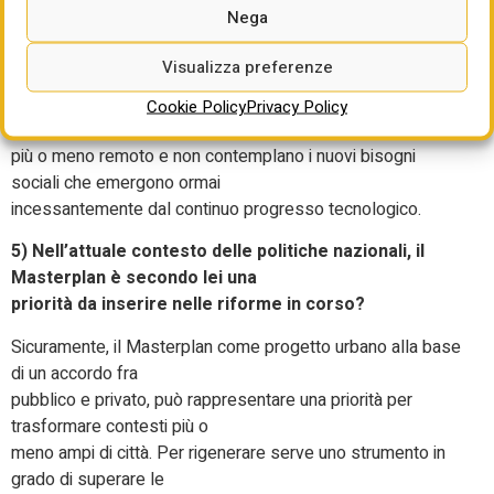
Nega
pubblico/privato, consente prima di tutto
la messa a terra di interventi in linea con le esigenze della
Visualizza preferenze
collettività e quindi una
maggiore flessibilità. I piani urbanistici comunali sono stati
Cookie Policy
Privacy Policy
costruiti in un passato
più o meno remoto e non contemplano i nuovi bisogni
sociali che emergono ormai
incessantemente dal continuo progresso tecnologico.
5) Nell’attuale contesto delle politiche nazionali, il
Masterplan è secondo lei una
priorità da inserire nelle riforme in corso?
Sicuramente, il Masterplan come progetto urbano alla base
di un accordo fra
pubblico e privato, può rappresentare una priorità per
trasformare contesti più o
meno ampi di città. Per rigenerare serve uno strumento in
grado di superare le