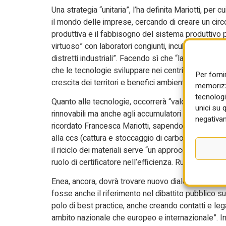
Una strategia “unitaria”, l’ha definita Mariotti, per
il mondo delle imprese, cercando di creare un circolo
produttiva e il fabbisogno del sistema produttivo po
virtuoso” con laboratori congiunti, incubatori di te
distretti industriali”. Facendo sì che “la ricerca non
che le tecnologie sviluppare nei centri di ricerca 
Per forni
crescita dei territori e benefici ambientali tangibili”.
memorizza
tecnologi
Quanto alle tecnologie, occorrerà “valorizzare tutte
unici su 
rinnovabili ma anche agli accumulatori su larga scala
negativam
ricordato Francesca Mariotti, sapendo che non tutti 
alla ccs (cattura e stoccaggio di carbonio), ai bioc
il riciclo dei materiali serve “un approccio flessibil
ruolo di certificatore nell’efficienza. Ruolo “che o
Enea, ancora, dovrà trovare nuovo dialogo non sol
fosse anche il riferimento nel dibattito pubblico s
polo di best practice, anche creando contatti e legam
ambito nazionale che europeo e internazionale”. In 