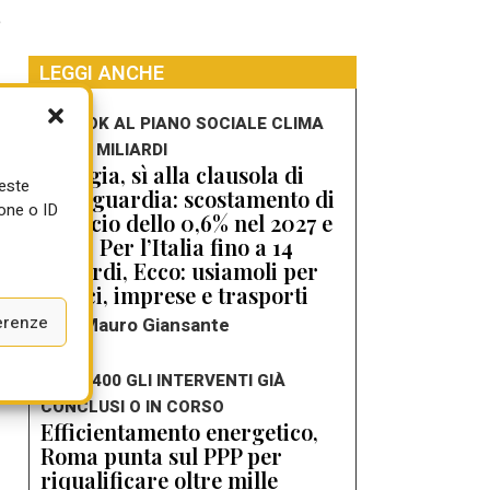
e
LEGGI ANCHE
i
CDM, OK AL PIANO SOCIALE CLIMA
DA 9,3 MILIARDI
Energia, sì alla clausola di
ueste
salvaguardia: scostamento di
one o ID
bilancio dello 0,6% nel 2027 e
2028. Per l’Italia fino a 14
miliardi, Ecco: usiamoli per
edifici, imprese e trasporti
erenze
di Mauro Giansante
SONO 400 GLI INTERVENTI GIÀ
CONCLUSI O IN CORSO
Efficientamento energetico,
Roma punta sul PPP per
riqualificare oltre mille