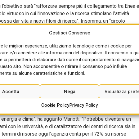
 cui l’obiettivo sarà “rafforzare sempre più il collegamento tra Enea 
 virtuoso in cui l’innovazione e la ricerca stimolano l’attività
ssa dar vita a nuovi filoni di ricerca”. Insomma, un “circolo
cnologie, ma anche accordi quadro con le associazioni di categoria, 
Gestisci Consenso
 resti confinata in laboratorio”. Un legame più forte “potrà garantire
trovino effettiva applicazione, generando crescita economica,
re le migliori esperienze, utilizziamo tecnologie come i cookie per
re e/o accedere alle informazioni del dispositivo. Il consenso a q
e ci permetterà di elaborare dati come il comportamento di navigazi
 quelle disponibili” per elettrificare i consumi. Dunque, sì alle
questo sito. Non acconsentire o ritirare il consenso può influire
 per sopperire all’intermittenza di eolico e solare. Il tutto, ha
ente su alcune caratteristiche e funzioni.
i processi produttivi saranno pienamente elettrificabili. Sì, poi,
arburanti, all’idrogeno verde e al nuovo nucleare. Mentre sull’uso e
Accetta
Nega
Visualizza pref
e e integrato”. Quindi, una proposta: fare di Enea un ente con il
ggi l’ente ancora non ha e che potrebbe dare valore aggiunto”.
Cookie Policy
Privacy Policy
o con le imprese ma anche con le istituzioni. “Mi piacerebbe che
u energia e clima”, ha aggiunto Mariotti. “Potrebbe diventare un
i con le università, e di catalizzatore dei centri di ricerca sia in
termini di risorse oggi l’agenzia conta per il 72% su risorse