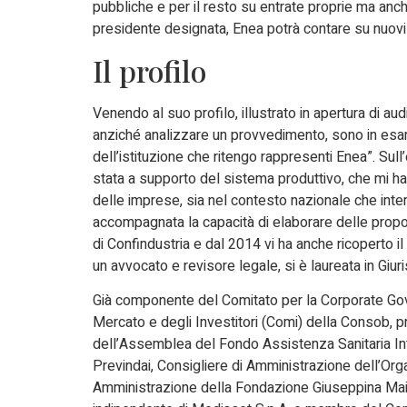
pubbliche e per il resto su entrate proprie ma anc
presidente designata, Enea potrà contare su nuovi c
Il profilo
Venendo al suo profilo, illustrato in apertura di au
anziché analizzare un provvedimento, sono in esa
dell’istituzione che ritengo rappresenti Enea”. Sul
stata a supporto del sistema produttivo, che mi h
delle imprese, sia nel contesto nazionale che inte
accompagnata la capacità di elaborare delle propos
di Confindustria e dal 2014 vi ha anche ricoperto il 
un avvocato e revisore legale, si è laureata in Giu
Già componente del Comitato per la Corporate Gove
Mercato e degli Investitori (Comi) della Consob, p
dell’Assemblea del Fondo Assistenza Sanitaria Integ
Previndai, Consigliere di Amministrazione dell’Organ
Amministrazione della Fondazione Giuseppina Mai.