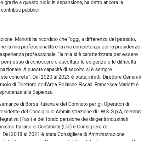
he grazie a questo ruolo in espansione, ha detto ancora la
ontributi pubblici.
dizione, Mariotti ha ricordato che “oggi, a differenza del passato,
me la mia professionalità e la mia competenza per la presidenza
l’esperienza professionale, “la mia si è caratterizzata per essere
a permesso di conoscere e ascoltare le esigenze e le difficoltà
rnazionale. A questa capacità di ascolto si è sempre
te concrete”. Dal 2020 al 2023 è stata, infatti, Direttore General
ruolo di Direttore dell’Area Politiche Fiscali. Francesca Mariotti è
risprudenza alla Sapienza.
rnance di Borsa Italiana e del Comitato per gli Operatori di
residente del Consiglio di Amministrazione di I.W.S. S.p.A, membr
rativa (Fasi) e del fondo pensione dei dirigenti industriali
ismo Italiano di Contabilità (Oic) e Consigliere di
 Dal 2018 al 2021 è stata Consigliere di Amministrazione