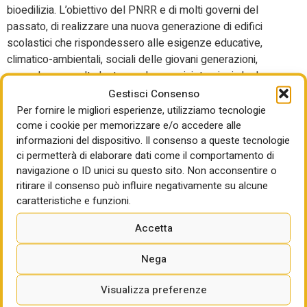
bioedilizia. L’obiettivo del PNRR e di molti governi del
passato, di realizzare una nuova generazione di edifici
scolastici che rispondessero alle esigenze educative,
climatico-ambientali, sociali delle giovani generazioni,
procede con molta lentezza. Le amministrazioni che hanno
inviato i dati dichiarano che solo 58 scuole, sul campione di
Gestisci Consenso
7.024 oggetto dell’indagine, sono costruite secondo i
Per fornire le migliori esperienze, utilizziamo tecnologie
come i cookie per memorizzare e/o accedere alle
criteri della bioedilizia e che solo 41 sono quelle nuove
informazioni del dispositivo. Il consenso a queste tecnologie
costruite negli ultimi 5 anni.
ci permetterà di elaborare dati come il comportamento di
“Oggi in realtà, a causa di dati non accessibili
navigazione o ID unici su questo sito. Non acconsentire o
sull’andamento del PNRR, non abbiamo riscontri
ritirare il consenso può influire negativamente su alcune
documentabili – si legge nel report- ma ci sembra entrare
caratteristiche e funzioni.
in campo la forte contraddizione che, se da una parte
facciamo lo sforzo di colmare i divari territoriali con il
Accetta
PNRR, dall’altra con l’autonomia differenziata, andiamo
verso una politica in cui le autonomie, senza un
Nega
investimento sui Livelli Essenziali di Prestazione (LEP),
rischiano nelle aree più fragili del Paese, come alcuni
Visualizza preferenze
territori del Sud e delle aree interne, di divenire solitudini”.