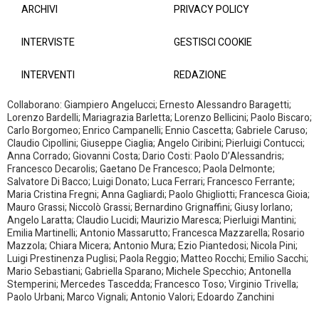
ARCHIVI
PRIVACY POLICY
INTERVISTE
GESTISCI COOKIE
INTERVENTI
REDAZIONE
Collaborano: Giampiero Angelucci; Ernesto Alessandro Baragetti;
Lorenzo Bardelli; Mariagrazia Barletta; Lorenzo Bellicini; Paolo Biscaro;
Carlo Borgomeo; Enrico Campanelli; Ennio Cascetta; Gabriele Caruso;
Claudio Cipollini; Giuseppe Ciaglia; Angelo Ciribini; Pierluigi Contucci;
Anna Corrado; Giovanni Costa; Dario Costi: Paolo D’Alessandris;
Francesco Decarolis; Gaetano De Francesco; Paola Delmonte;
Salvatore Di Bacco; Luigi Donato; Luca Ferrari; Francesco Ferrante;
Maria Cristina Fregni; Anna Gagliardi; Paolo Ghigliotti; Francesca Gioia;
Mauro Grassi; Niccolò Grassi; Bernardino Grignaffini; Giusy Iorlano;
Angelo Laratta; Claudio Lucidi; Maurizio Maresca; Pierluigi Mantini;
Emilia Martinelli; Antonio Massarutto; Francesca Mazzarella; Rosario
Mazzola; Chiara Micera; Antonio Mura; Ezio Piantedosi; Nicola Pini;
Luigi Prestinenza Puglisi; Paola Reggio; Matteo Rocchi; Emilio Sacchi;
Mario Sebastiani; Gabriella Sparano; Michele Specchio; Antonella
Stemperini; Mercedes Tascedda; Francesco Toso; Virginio Trivella;
Paolo Urbani; Marco Vignali; Antonio Valori; Edoardo Zanchini