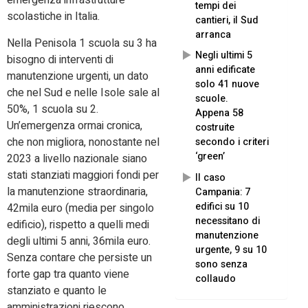
emergenza infrastrutture
tempi dei
scolastiche in Italia.
cantieri, il Sud
arranca
Nella Penisola 1 scuola su 3 ha
Negli ultimi 5
bisogno di interventi di
anni edificate
manutenzione urgenti, un dato
solo 41 nuove
che nel Sud e nelle Isole sale al
scuole.
50%, 1 scuola su 2.
Appena 58
Un’emergenza ormai cronica,
costruite
che non migliora, nonostante nel
secondo i criteri
‘green’
2023 a livello nazionale siano
stati stanziati maggiori fondi per
Il caso
la manutenzione straordinaria,
Campania: 7
edifici su 10
42mila euro (media per singolo
necessitano di
edificio), rispetto a quelli medi
manutenzione
degli ultimi 5 anni, 36mila euro.
urgente, 9 su 10
Senza contare che persiste un
sono senza
forte gap tra quanto viene
collaudo
stanziato e quanto le
amministrazioni riescono