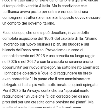
ricco mercato italiano viene da lontano: era già vivo anche
ai tempi della vecchia Alitalia. Ma la condizione che
Lufthansa aveva posto per entrare era quella di una
compagnia ristrutturata e risanata. E questo doveva essere
un compito del governo italiano.
Ecco, dunque, che ora si può decollare, in vista della
completa acquizione del 100% del capitale di Ita. “Stiamo
lavorando sul nuovo business plan, sul budget e sul
bilancio dell’anno scorso. Prevediamo un anno di
consolidamento nel 2025 e una crescita su lungo raggio
nel 2026 e nel 2027 e con la crescita ci saranno anche
opportunita’ per nuovo impiego”, ha sottolineato Eberhardt.
Il principale obiettivo è “quello di raggiungere un break
even sostenbile”. Un punto che il neo amministratore
delegato di Ita ha più volte sottolineato e, quindi spiegato.
Per il 2025 Ita Airways conta che sia “sperabilmente
raggiungibile” un utile che “ci da’ coraggio per gli anni
prossimi per una crescita come prevista nel piano”. Ma
quello al quale il gruppo punta è “un break even