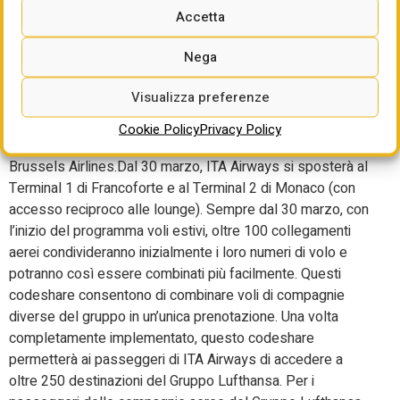
sono le sinergie commerciali annunciate nell’incontro con la
Accetta
stampa. Con effetto immediato, i 36 milioni di membri di
Nega
Miles & More potranno accumulare e utilizzare le miglia su
tutti i voli di ITA Airways. Allo stesso tempo, i 2,7 milioni di
Visualizza preferenze
membri del programma frequent flyer di ITA Airways,
Volare, potranno accumulare e utilizzare i loro punti su tutti
Cookie Policy
Privacy Policy
i voli operati da Lufthansa, SWISS, Austrian Airlines e
Brussels Airlines.Dal 30 marzo, ITA Airways si sposterà al
Terminal 1 di Francoforte e al Terminal 2 di Monaco (con
accesso reciproco alle lounge). Sempre dal 30 marzo, con
l’inizio del programma voli estivi, oltre 100 collegamenti
aerei condivideranno inizialmente i loro numeri di volo e
potranno così essere combinati più facilmente. Questi
codeshare consentono di combinare voli di compagnie
diverse del gruppo in un’unica prenotazione. Una volta
completamente implementato, questo codeshare
permetterà ai passeggeri di ITA Airways di accedere a
oltre 250 destinazioni del Gruppo Lufthansa. Per i