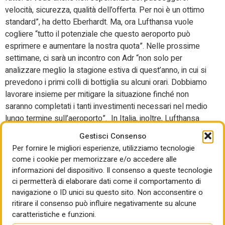
velocità, sicurezza, qualità dell’offerta. Per noi è un ottimo
standard”, ha detto Eberhardt. Ma, ora Lufthansa vuole
cogliere “tutto il potenziale che questo aeroporto può
esprimere e aumentare la nostra quota”. Nelle prossime
settimane, ci sarà un incontro con Adr “non solo per
analizzare meglio la stagione estiva di quest’anno, in cui si
prevedono i primi colli di bottiglia su alcuni orari. Dobbiamo
lavorare insieme per mitigare la situazione finché non
saranno completati i tanti investimenti necessari nel medio
lungo termine sull’aeroporto”. In Italia, inoltre, Lufthansa
pensa anche a collegamenti su aeroporti finora non serviti
Gestisci Consenso
bene con aerei regionali sotto i 100 posti e vuole vederci
Per fornire le migliori esperienze, utilizziamo tecnologie
chiaro sull’annosa questione sui rapporti tra aeroporti e
come i cookie per memorizzare e/o accedere alle
finanziamenti alle low cost.
informazioni del dispositivo. Il consenso a queste tecnologie
ci permetterà di elaborare dati come il comportamento di
Intanto, l’ingresso di Lufthansa nel capitale di Ita
navigazione o ID unici su questo sito. Non acconsentire o
riposizione la compagnia italiana nella grandi alleanze
ritirare il consenso può influire negativamente su alcune
globali con l’addio a Skyteam con l’approdo in StarAlliance
caratteristiche e funzioni.
entro la prima metà del 2026. A entrare nel vivo, sin da ora,