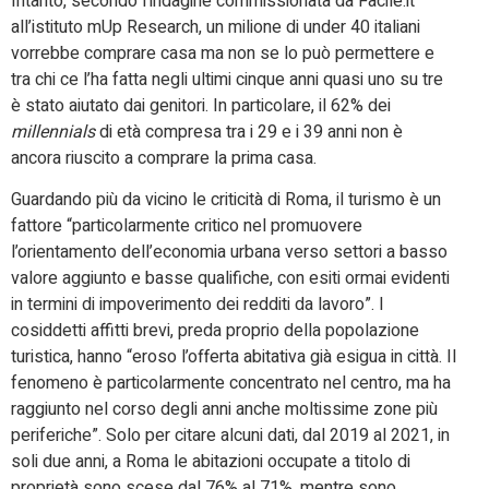
Intanto, secondo l’indagine commissionata da Facile.it
all’istituto mUp Research, un milione di under 40 italiani
vorrebbe comprare casa ma non se lo può permettere e
tra chi ce l’ha fatta negli ultimi cinque anni quasi uno su tre
è stato aiutato dai genitori. In particolare, il 62% dei
millennials
di età compresa tra i 29 e i 39 anni non è
ancora riuscito a comprare la prima casa.
Guardando più da vicino le criticità di Roma, il turismo è un
fattore “particolarmente critico nel promuovere
l’orientamento dell’economia urbana verso settori a basso
valore aggiunto e basse qualifiche, con esiti ormai evidenti
in termini di impoverimento dei redditi da lavoro”. I
cosiddetti affitti brevi, preda proprio della popolazione
turistica, hanno “eroso l’offerta abitativa già esigua in città. Il
fenomeno è particolarmente concentrato nel centro, ma ha
raggiunto nel corso degli anni anche moltissime zone più
periferiche”. Solo per citare alcuni dati, dal 2019 al 2021, in
soli due anni, a Roma le abitazioni occupate a titolo di
proprietà sono scese dal 76% al 71%, mentre sono