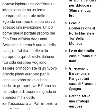
arrivo la delibera
poteva ispirare una conferenza
per sbloccare
internazionale su un tema
30mila alloggi
sempre più centrale nelle
Ers
agende europee e su cui serve
I casi di
adesso una rivoluzione. Un po’
rigenerazione al
come quella portata proprio dai
Porto Fluviale e
Tor Bella
Fab Four all’alba degli anni
Monaca
Sessanta. Il tema è quello della
casa, dell’abitare nelle città
Le criticità sulla
casa a Roma e in
europee e quindi anche italiane.
Italia
“Le città europee vogliono
essere protagoniste di un nuovo
Gli esempi di
Barcellona e
grande piano europeo per la
Parigi, i piani
casa: servono soldi subito,
casa di Francia e
anche in prospettiva. E Roma ha
Spagna
dimostrato di essere in grado di
Perché serve
spenderli”, ha detto
una strategia
ieri
l’assessore al Patrimonio e
europea