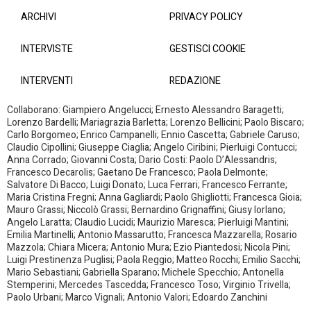
ARCHIVI
PRIVACY POLICY
INTERVISTE
GESTISCI COOKIE
INTERVENTI
REDAZIONE
Collaborano: Giampiero Angelucci; Ernesto Alessandro Baragetti;
Lorenzo Bardelli; Mariagrazia Barletta; Lorenzo Bellicini; Paolo Biscaro;
Carlo Borgomeo; Enrico Campanelli; Ennio Cascetta; Gabriele Caruso;
Claudio Cipollini; Giuseppe Ciaglia; Angelo Ciribini; Pierluigi Contucci;
Anna Corrado; Giovanni Costa; Dario Costi: Paolo D’Alessandris;
Francesco Decarolis; Gaetano De Francesco; Paola Delmonte;
Salvatore Di Bacco; Luigi Donato; Luca Ferrari; Francesco Ferrante;
Maria Cristina Fregni; Anna Gagliardi; Paolo Ghigliotti; Francesca Gioia;
Mauro Grassi; Niccolò Grassi; Bernardino Grignaffini; Giusy Iorlano;
Angelo Laratta; Claudio Lucidi; Maurizio Maresca; Pierluigi Mantini;
Emilia Martinelli; Antonio Massarutto; Francesca Mazzarella; Rosario
Mazzola; Chiara Micera; Antonio Mura; Ezio Piantedosi; Nicola Pini;
Luigi Prestinenza Puglisi; Paola Reggio; Matteo Rocchi; Emilio Sacchi;
Mario Sebastiani; Gabriella Sparano; Michele Specchio; Antonella
Stemperini; Mercedes Tascedda; Francesco Toso; Virginio Trivella;
Paolo Urbani; Marco Vignali; Antonio Valori; Edoardo Zanchini