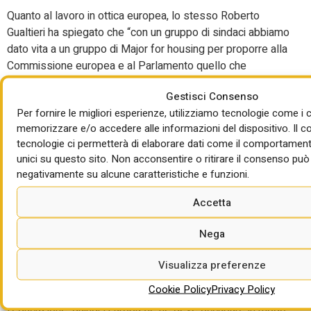
Quanto al lavoro in ottica europea, lo stesso Roberto
Gualtieri ha spiegato che “con un gruppo di sindaci abbiamo
dato vita a un gruppo di Major for housing per proporre alla
Commissione europea e al Parlamento quello che
crediamo possa essere un grande piano europeo per
Gestisci Consenso
affrontare l’emergenza abitativa. Riuniremo a Roma questo
Per fornire le migliori esperienze, utilizziamo tecnologie come i 
gruppo di lavoro”. Servono 100 miliardi, ha ribadito il
memorizzare e/o accedere alle informazioni del dispositivo. Il 
Sindaco. L’obiettivo è arrivare a “un piano europeo che
tecnologie ci permetterà di elaborare dati come il comportament
permetta agli stati membri di riprogrammare le risorse
unici su questo sito. Non acconsentire o ritirare il consenso può 
attuali per le politiche sull’housing. Offrire un pacchetto di
negativamente su alcune caratteristiche e funzioni.
risorse e linee guida per un piano europeo per edilizia
abitativa accessibile”. Sul quale, ha ricordato la scorsa
Accetta
settimana il commissario Dan Jorgensen,
è in arrivo il piano
della Banca europea degli investimenti da 10 miliardi
.
Nega
Ieri pomeriggio, al tavolo tecnico sul
public housing
, è
Visualizza preferenze
stato ribadito che occorre un’alleanza europea per la casa.
Cookie Policy
Privacy Policy
La casa deve essere un diritto, come sono la salute e
l’educazione, quindi l’Europa se ne deve occupare in modo