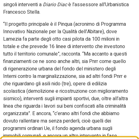
singoli interventi a
Diario Diac
è l’assessore all’Urbanistica
Francesco Stella.
“Il progetto principale è il Pinqua (acronimo di Programma
Innovativo Nazionale per la Qualità dell’Abitare), dove
Lamezia fa parte degli otto casi pilota da 100 milioni in
totale e che prevede 16 linee di intervento che investono
tutto il territorio comunale”, racconta. “Ma accanto a questi
finanziamenti ce ne sono anche altri, sia Pnrr come quello
di rigenerazione urbana del fondo del ministero degli
Interni contro la marginalizzazione, sia ad altri fondi Pnrr e
che riguardano gli asili nido (tre), opere di edilizia
scolastica (demolizione e ricostruzione con miglioramento
sismico), interventi sugli impianti sportivi, due, oltre all’altra
linea che riguarda i lavori sui beni confiscati alla criminalità
organizzata”. E ancora, “c’erano altri fondi che abbiamo
dovuto rallentare ma senza perderli, cioè quelli dei
programmi ordinari Ue, il fondo agenda urbana sugli
immobili comunali, e ancora un altro intervento in fase