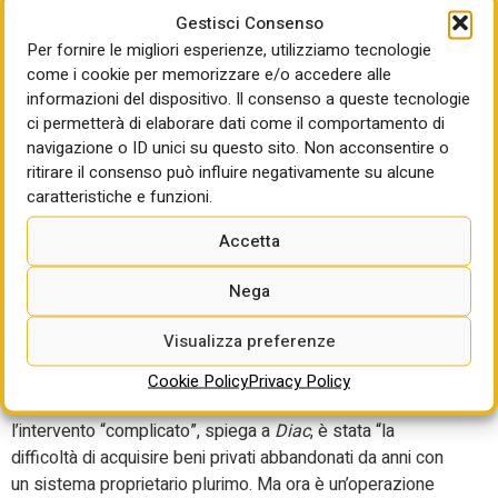
finale sul piano città da 30 milioni”. In tutto, racconta
Gestisci Consenso
l’Assessore Stella, “per Lamezia – che ha circa 70mila
Per fornire le migliori esperienze, utilizziamo tecnologie
abitanti – parliamo di una mole di risorse pari a quasi 160
come i cookie per memorizzare e/o accedere alle
milioni di euro”. E i lavori verranno ultimati tra la fine di
informazioni del dispositivo. Il consenso a queste tecnologie
quest’anno e l’inizio del prossimo. “Salvo imprevisti”,
ci permetterà di elaborare dati come il comportamento di
navigazione o ID unici su questo sito. Non acconsentire o
avverte Stella.
ritirare il consenso può influire negativamente su alcune
Addentrandoci nelle peculiarità degli interventi di
caratteristiche e funzioni.
rigenerazione in corso, “uno dei caratteri fondamentali degli
Accetta
interventi Pinqua riguarda la lotta allo spopolamento dei
centri storici e prevede l’acquisizione a patrimonio
Nega
comunale di diverse unità immobiliari abbandonate, con
ristrutturazione o restauro a seconda dei casi, per poi
Visualizza preferenze
destinarli ad alloggi sociali (
social housing
)”. Una linea di
intervento, aggiunge Stella, “su cui c’è una inversione di
Cookie Policy
Privacy Policy
tendenza per Lamezia, con interventi puntuali”. E a rendere
l’intervento “complicato”, spiega a
Diac
, è stata “la
difficoltà di acquisire beni privati abbandonati da anni con
un sistema proprietario plurimo. Ma ora è un’operazione