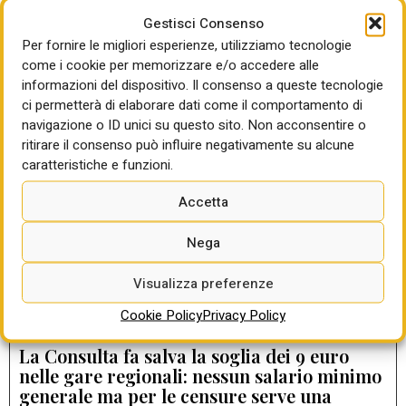
Gestisci Consenso
Per fornire le migliori esperienze, utilizziamo tecnologie
come i cookie per memorizzare e/o accedere alle
LEGGI ANCHE
informazioni del dispositivo. Il consenso a queste tecnologie
ci permetterà di elaborare dati come il comportamento di
DIARIO DEI NUOVI APPALTI
navigazione o ID unici su questo sito. Non acconsentire o
Dal dialogo al reato: la Cassazione frena la
ritirare il consenso può influire negativamente su alcune
rilevanza penale delle interlocuzioni nel
caratteristiche e funzioni.
PPP
di Gabriella Sparano
Accetta
Nega
Incentivi tecnici, storia di norme e diritti
vigenti sulla carta ma disapplicati nella
Visualizza preferenze
sostanza da molte stazioni appaltanti
di Gabriella Sparano
Cookie Policy
Privacy Policy
La Consulta fa salva la soglia dei 9 euro
nelle gare regionali: nessun salario minimo
generale ma per le censure serve una