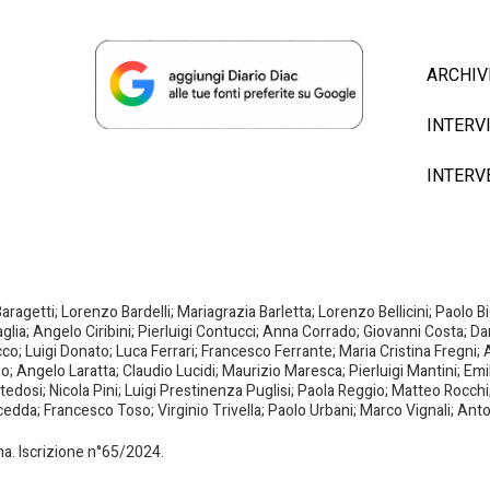
ARCHIV
INTERV
INTERV
agetti; Lorenzo Bardelli; Mariagrazia Barletta; Lorenzo Bellicini; Paolo 
aglia; Angelo Ciribini; Pierluigi Contucci; Anna Corrado; Giovanni Costa; D
; Luigi Donato; Luca Ferrari; Francesco Ferrante; Maria Cristina Fregni; A
ano; Angelo Laratta; Claudio Lucidi; Maurizio Maresca; Pierluigi Mantini; E
dosi; Nicola Pini; Luigi Prestinenza Puglisi; Paola Reggio; Matteo Rocchi;
da; Francesco Toso; Virginio Trivella; Paolo Urbani; Marco Vignali; Anto
oma. Iscrizione n°65/2024.