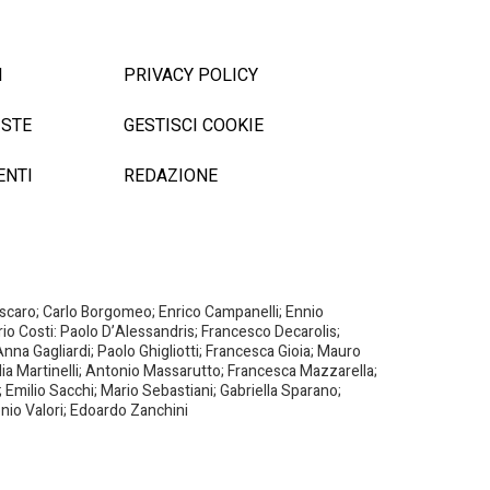
I
PRIVACY POLICY
ISTE
GESTISCI COOKIE
ENTI
REDAZIONE
Biscaro; Carlo Borgomeo; Enrico Campanelli; Ennio
ario Costi: Paolo D’Alessandris; Francesco Decarolis;
nna Gagliardi; Paolo Ghigliotti; Francesca Gioia; Mauro
milia Martinelli; Antonio Massarutto; Francesca Mazzarella;
 Emilio Sacchi; Mario Sebastiani; Gabriella Sparano;
nio Valori; Edoardo Zanchini