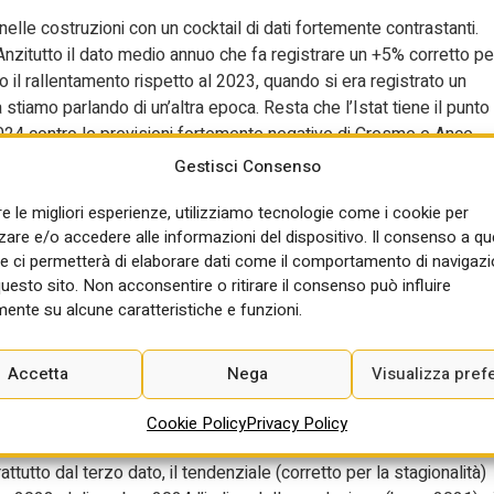
nelle costruzioni con un cocktail di dati fortemente contrastanti.
. Anzitutto il dato medio annuo che fa registrare un +5% corretto pe
vo il rallentamento rispetto al 2023, quando si era registrato un
stiamo parlando di un’altra epoca. Resta che l’Istat tiene il punto
024 contro le previsioni fortemente negative di Cresme e Ance.
Gestisci Consenso
at annuo per il 2024 è fortemente condizionato dalla metodologia d
ta dai dati delle casse edili delle ore lavorate. Le casse edili
re le migliori esperienze, utilizziamo tecnologie come i cookie per
colo di imprese impegnate nel recupero abitativo da Superbonus e i
re e/o accedere alle informazioni del dispositivo. Il consenso a q
trare la caduta della produzione di questo comparto dopo la fine
e ci permetterà di elaborare dati come il comportamento di navigazi
 a pieno i dati nel settore più strutturato e controllato delle opere
questo sito. Non acconsentire o ritirare il consenso può influire
ente positivo. Da queste considerazioni – sottovalutazione del
ente su alcune caratteristiche e funzioni.
ativa del dato positivo delle opere pubbliche – si desume il forte
at sulla produzione complessiva nelle costruzioni.
Accetta
Nega
Visualizza pref
il dato più alto dal 2008. Valgono le stesse considerazioni fatte
Cookie Policy
Privacy Policy
ttutto dal terzo dato, il tendenziale (corretto per la stagionalità)