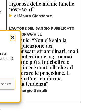
rigorosa delle norme (anche
post-2011)”
r
di Mauro Giansante
L'AUTORE DEL SAGGIO PUBBLICATO
DA MCGRAW-HILL
De Carlo: “Non c’è solo la
i
moltiplicazione dei
commissari straordinari, ma i
l
ueste
loro poteri in deroga ormai
one o ID
puntano più a indebolire o
sopprimere controlli che ad
accelerare le procedure. Il
decreto Pnrr conferma
questa tendenza”
erenze
di Giorgio Santilli