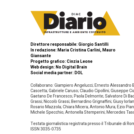
Direttore responsabile: Giorgio Santilli
In redazione: Maria Cristina Carlini, Mauro
Giansante
Progetto grafico: Cinzia Leone
Web design:
No Digital Brain
Social media partner:
DOL
Collaborano: Giampiero Angelucci; Ernesto Alessandro Bar
Cascetta; Gabriele Caruso; Claudio Cipollini; Giuseppe Ci
Gaetano De Francesco; Paola Delmonte; Salvatore Di Bacco
Grassi; Niccolò Grassi; Bernardino Grignaffini; Giusy Iorl
Rosario Mazzola; Chiara Micera; Antonio Mura; Ezio Piante
Michele Specchio; Antonella Stemperini; Mercedes Tasced
Testata giornalistica registrata presso il Tribunale di R
ISSN 3035-0735