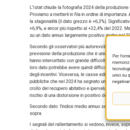
L’Istat chiude la fotografia 2024 della produzione 
Proviamo a metterli in fila in ordine di importanza
la stagionalità (il dato grezzo è +6,3%). Significati
+6,9%, e ancor più rispetto al +22,4% del 2022. Ma 
su un dato annuo largamente positivo anche nel 2
Secondo gli osservatori più autorevoli, il dato Ist
previsione della produzione che è unicamente ricava
Per forni
hanno intercettato con grande difficoltà il pulvis
memorizza
loro dato potrebbe avere quindi difficoltà a regis
tecnologi
degli incentivi. Viceversa, le casse edili registrano
unici su 
pubbliche che nel 2024 ha segnato un dato fortem
negativam
crollo del recupero abitativo e ipervalutazione rel
rischio di una distorsione in positivo del dato Ist
Secondo dato: l’indice medio annuo segna 137,3%, 
sopra.
I segnali del rallentamento si vedono, invece, sopra