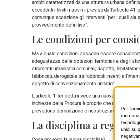
ambiti caratterizzati da una struttura urbana defin
eccedenti i limiti massimi previsti dall’articolo 
comunque eccezione gli interventi “per i quali sia 
provvedimento definitivo”.
Le condizioni per consi
Ma a quale condizioni possono essere considerati c
adeguatezza delle dotazioni territoriali e degli sta
strumenti urbanistici comunali; rispetto, limitatame
fabbricati, derogabile tra fabbricati inseriti all’inte
oggetto di convenzionamento unitario”.
L’articolo 1-ter detta invece una nuova disciplina de
inchieste della Procura è proprio che non possono es
Per forni
prevedono demolizione e ricostruzione di edifici 
memorizza
La disciplina a regime d
tecnologi
unici su 
negativam
Cosa prevede la nuova disciplina?