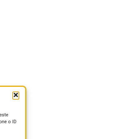
ueste
one o ID