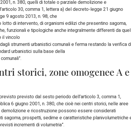
001, n. 380, quelli di totale o parziale demolizione e
ell’articolo 30, comma 1, lettera a) del decreto-legge 21 giugno
egge 9 agosto 2013, n. 98, che
o lotto di intervento, di organismi edilizi che presentino sagoma,
he, funzionali e tipologiche anche integralmente differenti da quell
 il vincolo
dagli strumenti urbanistici comunali e ferma restando la verifica d
ndard urbanistici sulla base della
 comunali”.
tri storici, zone omogenee A e
revisto previsto dal sesto periodo dell’articolo 3, comma 1,
ica 6 giugno 2001, n. 380, che cioè nei centri storici, nelle aree
di demolizione e ricostruzione possono essere considerati
uti sagoma, prospetti, sedime e caratteristiche planivolumetriche 
revisti incrementi di volumetria”.