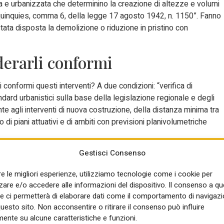
ita e urbanizzata che determinino la creazione di altezze e volumi
41-quinquies, comma 6, della legge 17 agosto 1942, n. 1150”. Fanno
stata disposta la demolizione o riduzione in pristino con
derarli conformi
onformi questi interventi? A due condizioni: “verifica di
ndard urbanistici sulla base della legislazione regionale e degli
nte agli interventi di nuova costruzione, della distanza minima tra
rno di piani attuativi e di ambiti con previsioni planivolumetriche
lle ristrutturazioni edilizie (una delle questioni sollevate dalle
Gestisci Consenso
sere considerati interventi di ristrutturazioni edilizie quelli che
re le migliori esperienze, utilizziamo tecnologie come i cookie per
con modifiche di volumi, sagome, prospetti, sedime).
re e/o accedere alle informazioni del dispositivo. Il consenso a q
ella ristrutturazione edilizia
e ci permetterà di elaborare dati come il comportamento di navigazi
questo sito. Non acconsentire o ritirare il consenso può influire
ente su alcune caratteristiche e funzioni.