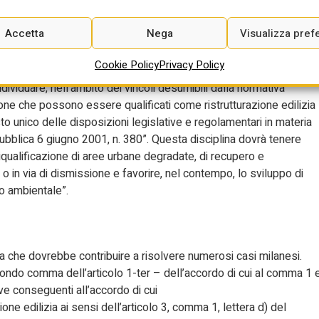
 approvata entro sei mesi tramite un accordo in Conferenza
Accetta
Nega
Visualizza pref
Cookie Policy
Privacy Policy
 regioni, le province, i comuni e le comunità montane coordinano
ndividuare, nell’ambito dei vincoli desumibili dalla normativa
zione che possono essere qualificati come ristrutturazione edilizia
esto unico delle disposizioni legislative e regolamentari in materia
pubblica 6 giugno 2001, n. 380”. Questa disciplina dovrà tenere
iqualificazione di aree urbane degradate, di recupero e
o in via di dismissione e favorire, nel contempo, lo sviluppo di
ro ambientale”.
ia che dovrebbe contribuire a risolvere numerosi casi milanesi.
ndo comma dell’articolo 1-ter – dell’accordo di cui al comma 1 
tive conseguenti all’accordo di cui
ione edilizia ai sensi dell’articolo 3, comma 1, lettera d) del