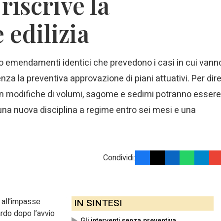
riscrive la
 edilizia
ro emendamenti identici che prevedono i casi in cui vann
nza la preventiva approvazione di piani attuativi. Per dir
con modifiche di volumi, sagome e sedimi potranno essere
à una nuova disciplina a regime entro sei mesi e una
Condividi:
 all’impasse
IN SINTESI
ardo dopo l’avvio
Gli interventi senza preventiva