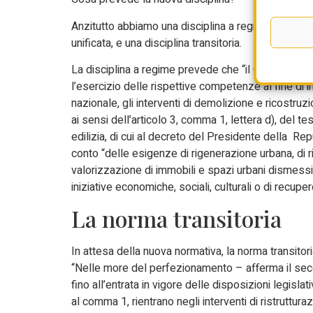
Anzitutto abbiamo una disciplina a regime, che va
unificata, e una disciplina transitoria.
La disciplina a regime prevede che “il Governo, le
l’esercizio delle rispettive competenze al fine di i
nazionale, gli interventi di demolizione e ricostru
ai sensi dell’articolo 3, comma 1, lettera d), del t
edilizia, di cui al decreto del Presidente della Re
conto “delle esigenze di rigenerazione urbana, di r
valorizzazione di immobili e spazi urbani dismessi 
iniziative economiche, sociali, culturali o di recupe
La norma transitoria
In attesa della nuova normativa, la norma transitor
“Nelle more del perfezionamento – afferma il seco
fino all’entrata in vigore delle disposizioni legisla
al comma 1, rientrano negli interventi di ristrutturaz