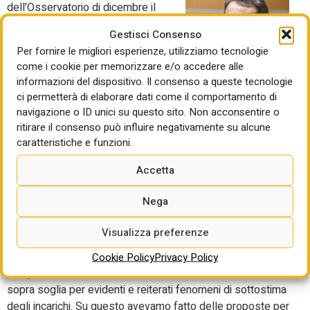
dell’Osservatorio di dicembre il
Presidente dell’Oice, Giorgio
Gestisci Consenso
Lupoi: “Purtroppo fin da giugno
Per fornire le migliori esperienze, utilizziamo tecnologie
avevamo previsto che saremmo
come i cookie per memorizzare e/o accedere alle
andati sotto i due miliardi e così è
informazioni del dispositivo. Il consenso a queste tecnologie
stato, nonostante le
ci permetterà di elaborare dati come il comportamento di
Giorgio Lupoi, Oice
amministrazioni abbiano svuotato i
navigazione o ID unici su questo sito. Non acconsentire o
cassetti a dicembre, anche in
ritirare il consenso può influire negativamente su alcune
relazione all’imminente entrata in vigore del decreto
caratteristiche e funzioni.
correttivo del codice appalti. Pur considerando che il calo è
Accetta
anche figlio dell’esaurirsi delle gare PNRR – che nel
nostro settore si avverte prima che nelle costruzioni –
Nega
rimane la forte preoccupazione per il futuro perché
l’applicazione delle regole speciali PNRR, travasate nel
Visualizza preferenze
codice appalti, ha comportato un calo dell’evidenza
pubblica e della trasparenza, con la soglia a 140.000 euro
Cookie Policy
Privacy Policy
per gli affidamenti diretti, e una riduzione del mercato
sopra soglia per evidenti e reiterati fenomeni di sottostima
degli incarichi. Su questo avevamo fatto delle proposte per