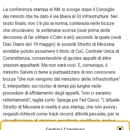
La conferenza stampa al Mit si svolge dopo il Consiglio
dei ministri che ha dato il via libera al Dl Infrastrutture. Nel
testo finale, non c’è più la norma, contenuta nelle bozze
che circolavano la settimana scorsa (cioè prima della
decisione di far slittare il Cdm a ieri) secondo la quale (vedi
Diac Diario del 19 maggio) la società Stretto di Messina
avrebbe potuto assumere il titolo di CuC, Centrale Unica di
Committenza, consentendole di gestire appalti di altre
stazioni appaltanti. Ma non sarà così. E, comunque, il
ministro Salvini ci tiene a puntualizzare di non conoscere
bozze “che non vengono dal ministero delle Infrastrutture”.
E, interpellato sul rischio di tempi più lunghe nelle
procedure di affidamento degli appalti, “non ci saranno
rallentamenti”, taglia corto. Spiega poi l’ad Ciucci: “L’attuale
Stretto di Messina in realtà è una startup, che non aveva i
requisiti richiesti come track record, attività passate, per la
classificazione di stazione appaltante qualificata, ipotesi
prevista in una precedente bozza del decreto
Gestisci Consenso