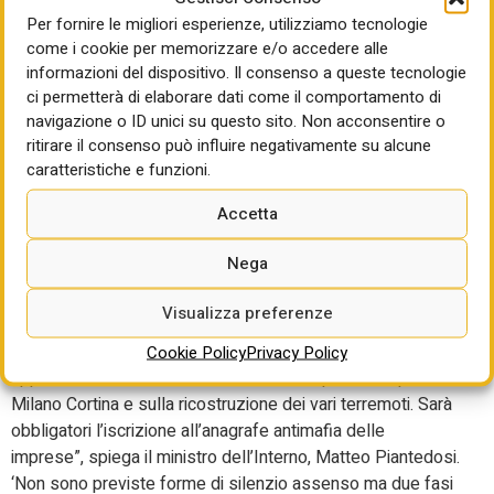
Infrastrutture. In mancanza di questa qualificazione, ci
Per fornire le migliori esperienze, utilizziamo tecnologie
rivolgeremo a una stazione appaltante terza. La prima che
come i cookie per memorizzare e/o accedere alle
mi viene in mente è Anas, anche tenendo conto che è un
informazioni del dispositivo. Il consenso a queste tecnologie
ci permetterà di elaborare dati come il comportamento di
nostro azionista importante”.
navigazione o ID unici su questo sito. Non acconsentire o
Ieri al Mit si sono riuniti gli esperti anti-mafia che a vario
ritirare il consenso può influire negativamente su alcune
titolo collaboreranno in previsione dei lavori per il Ponte. Il
caratteristiche e funzioni.
fulcro dell’intervento legislativo è il trasferimento delle
Accetta
competenze sulla realizzazione dell’opera alla struttura di
prevenzione antimafia centralizzata presso il Viminale,
Nega
presieduto dal prefetto, Paolo Canaparo. “Trasferiamo la
procedura di realizzazione del Ponte sullo Stretto alla
Visualizza preferenze
struttura per la prevenzione antimafia presso il Viminale,
centralizzando gli esiti dei controlli e della gestione degli
Cookie Policy
Privacy Policy
appalti. La struttura sta lavorando da tempo sulle opere di
Milano Cortina e sulla ricostruzione dei vari terremoti. Sarà
obbligatori l’iscrizione all’anagrafe antimafia delle
imprese”, spiega il ministro dell’Interno, Matteo Piantedosi.
‘Non sono previste forme di silenzio assenso ma due fasi