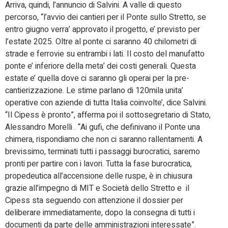
Arriva, quindi, l’annuncio di Salvini. A valle di questo
percorso, “l’avvio dei cantieri per il Ponte sullo Stretto, se
entro giugno verra’ approvato il progetto, e’ previsto per
l’estate 2025. Oltre al ponte ci saranno 40 chilometri di
strade e ferrovie su entrambi i lati. Il costo del manufatto
ponte e’ inferiore della meta’ dei costi generali. Questa
estate e’ quella dove ci saranno gli operai per la pre-
cantierizzazione. Le stime parlano di 120mila unita’
operative con aziende di tutta Italia coinvolte’, dice Salvini.
“Il Cipess è pronto”, afferma poi il sottosegretario di Stato,
Alessandro Morelli . “Ai gufi, che definivano il Ponte una
chimera, rispondiamo che non ci saranno rallentamenti. A
brevissimo, terminati tutti i passaggi burocratici, saremo
pronti per partire con i lavori. Tutta la fase burocratica,
propedeutica all’accensione delle ruspe, è in chiusura
grazie all’impegno di MIT e Società dello Stretto e il
Cipess sta seguendo con attenzione il dossier per
deliberare immediatamente, dopo la consegna di tutti i
documenti da parte delle amministrazioni interessate”.