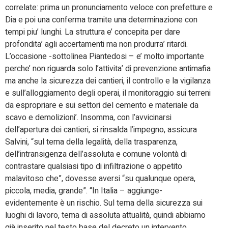
correlate: prima un pronunciamento veloce con prefetture e
Dia e poi una conferma tramite una determinazione con
tempi piu’ lunghi. La struttura e’ concepita per dare
profondita’ agli accertamenti ma non produrra’ ritardi.
L’occasione -sottolinea Piantedosi – e’ molto importante
perche’ non riguarda solo l’attivita’ di prevenzione antimafia
ma anche la sicurezza dei cantieri, il controllo e la vigilanza
e sull’alloggiamento degli operai, il monitoraggio sui terreni
da espropriare e sui settori del cemento e materiale da
scavo e demolizioni’. Insomma, con l’avvicinarsi
dell’apertura dei cantieri, si rinsalda l’impegno, assicura
Salvini, “sul tema della legalità, della trasparenza,
dell’intransigenza dell’assoluta e comune volontà di
contrastare qualsiasi tipo di infiltrazione o appetito
malavitoso che”, dovesse aversi “su qualunque opera,
piccola, media, grande”. “In Italia – aggiunge-
evidentemente è un rischio. Sul tema della sicurezza sui
luoghi di lavoro, tema di assoluta attualità, quindi abbiamo
già inserito nel testo base del decreto un intervento