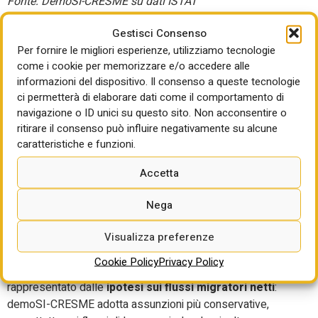
Fonte: DemoSI-CRESME su dati ISTAT
In sintesi, mentre lo scenario ISTAT tende a sottovalutare
Gestisci Consenso
la contrazione demografica, il CRESME restituisce un
Per fornire le migliori esperienze, utilizziamo tecnologie
quadro più aderente ai dati osservati e alle dinamiche in
come i cookie per memorizzare e/o accedere alle
atto, ponendosi come riferimento più solido per la
informazioni del dispositivo. Il consenso a queste tecnologie
pianificazione di lungo periodo.
ci permetterà di elaborare dati come il comportamento di
navigazione o ID unici su questo sito. Non acconsentire o
La figura mostra chiaramente come
le curve CRESME
ritirare il consenso può influire negativamente su alcune
siano sistematicamente al di sotto di quelle ISTAT
,
caratteristiche e funzioni.
soprattutto nello scenario basso, che prevede al 2053 una
Accetta
popolazione residente inferiore a
50 milioni di abitanti
,
mentre lo scenario ISTAT più pessimistico ne prevede
Nega
quasi
51 milioni
. Anche lo scenario alto del CRESME
risulta più contenuto rispetto a quello ISTAT, con una
Visualizza preferenze
differenza di oltre un milione di unità al 2053
.
Cookie Policy
Privacy Policy
Il principale fattore esplicativo di queste divergenze è
rappresentato dalle
ipotesi sui flussi migratori netti
:
demoSI-CRESME adotta assunzioni più conservative,