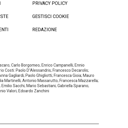
I
PRIVACY POLICY
ISTE
GESTISCI COOKIE
ENTI
REDAZIONE
Biscaro; Carlo Borgomeo; Enrico Campanelli; Ennio
ario Costi: Paolo D’Alessandris; Francesco Decarolis;
nna Gagliardi; Paolo Ghigliotti; Francesca Gioia; Mauro
milia Martinelli; Antonio Massarutto; Francesca Mazzarella;
 Emilio Sacchi; Mario Sebastiani; Gabriella Sparano;
nio Valori; Edoardo Zanchini