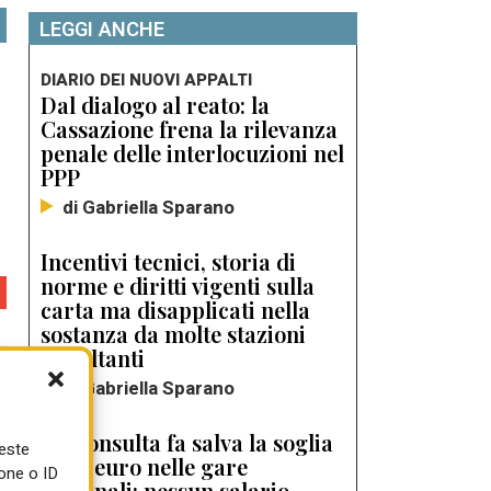
LEGGI ANCHE
DIARIO DEI NUOVI APPALTI
Dal dialogo al reato: la
Cassazione frena la rilevanza
penale delle interlocuzioni nel
PPP
di Gabriella Sparano
Incentivi tecnici, storia di
norme e diritti vigenti sulla
carta ma disapplicati nella
sostanza da molte stazioni
appaltanti
di Gabriella Sparano
La Consulta fa salva la soglia
ueste
dei 9 euro nelle gare
one o ID
regionali: nessun salario