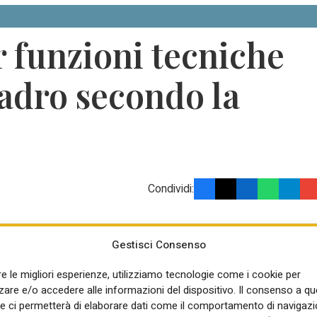
r funzioni tecniche
adro secondo la
Condividi:
Gestisci Consenso
Sei già registrato? Accedi per
re le migliori esperienze, utilizziamo tecnologie come i cookie per
on
leggere l'articolo:
re e/o accedere alle informazioni del dispositivo. Il consenso a q
e ci permetterà di elaborare dati come il comportamento di navigazi
o
Nome utente o indirizzo email