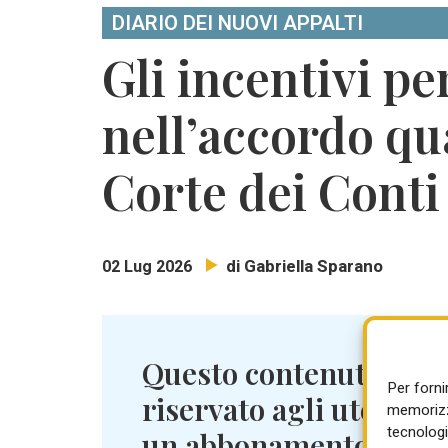
DIARIO DEI NUOVI APPALTI
Gli incentivi pe
nell’accordo qu
Corte dei Conti
di Gabriella Sparano
02 Lug 2026
Questo contenuto è
Per forni
riservato agli utenti c
memorizza
tecnologi
un abbonamento attiv