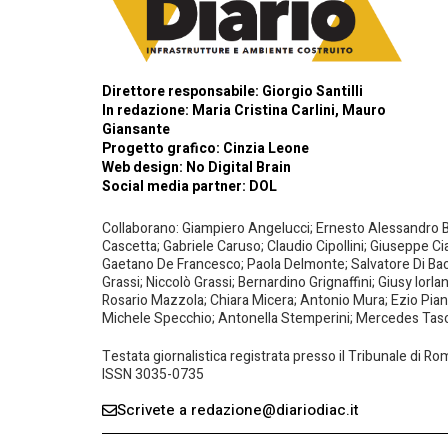
Direttore responsabile: Giorgio Santilli
In redazione: Maria Cristina Carlini, Mauro
Giansante
Progetto grafico: Cinzia Leone
Web design:
No Digital Brain
Social media partner:
DOL
Collaborano: Giampiero Angelucci; Ernesto Alessandro Bar
Cascetta; Gabriele Caruso; Claudio Cipollini; Giuseppe Ci
Gaetano De Francesco; Paola Delmonte; Salvatore Di Bacco
Grassi; Niccolò Grassi; Bernardino Grignaffini; Giusy Iorl
Rosario Mazzola; Chiara Micera; Antonio Mura; Ezio Piante
Michele Specchio; Antonella Stemperini; Mercedes Tasced
Testata giornalistica registrata presso il Tribunale di R
ISSN 3035-0735
Scrivete a redazione@diariodiac.it