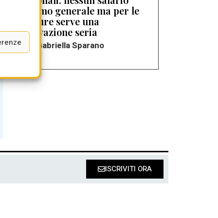
minimo generale ma per le
censure serve una
motivazione seria
erenze
di Gabriella Sparano
ISCRIVITI ORA