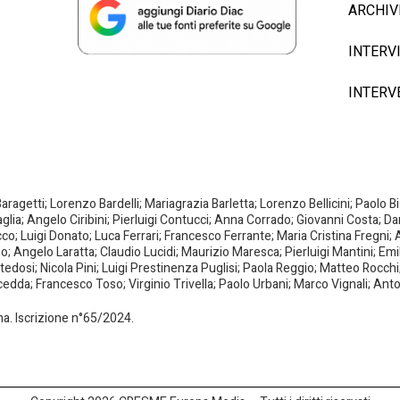
ARCHIV
INTERV
INTERV
agetti; Lorenzo Bardelli; Mariagrazia Barletta; Lorenzo Bellicini; Paolo 
aglia; Angelo Ciribini; Pierluigi Contucci; Anna Corrado; Giovanni Costa; D
; Luigi Donato; Luca Ferrari; Francesco Ferrante; Maria Cristina Fregni; A
ano; Angelo Laratta; Claudio Lucidi; Maurizio Maresca; Pierluigi Mantini; E
dosi; Nicola Pini; Luigi Prestinenza Puglisi; Paola Reggio; Matteo Rocchi;
da; Francesco Toso; Virginio Trivella; Paolo Urbani; Marco Vignali; Anto
oma. Iscrizione n°65/2024.