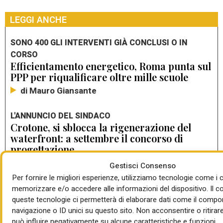
LEGGI ANCHE
SONO 400 GLI INTERVENTI GIÀ CONCLUSI O IN
CORSO
Efficientamento energetico, Roma punta sul
PPP per riqualificare oltre mille scuole
di Mauro Giansante
L'ANNUNCIO DEL SINDACO
Crotone, si sblocca la rigenerazione del
waterfront: a settembre il concorso di
progettazione
di Mauro Giansante
Gestisci Consenso
Per fornire le migliori esperienze, utilizziamo tecnologie come i 
LA CITTÀ DEI GIOVANI/1
memorizzare e/o accedere alle informazioni del dispositivo. Il 
Simone (Urbis): “Noi ci ribelliamo. Ci
queste tecnologie ci permetterà di elaborare dati come il compo
ribelliamo al degrado”. La rigenerazione
navigazione o ID unici su questo sito. Non acconsentire o ritirar
del parchetto di via Gela a Roma con
può influire negativamente su alcune caratteristiche e funzioni.