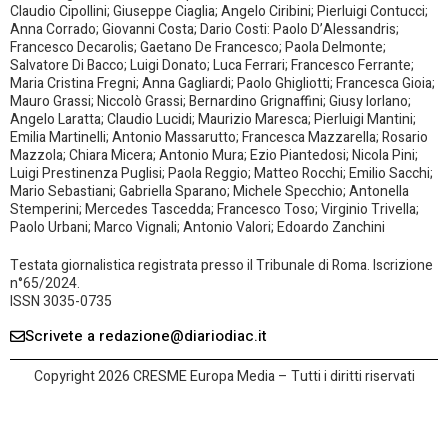
Claudio Cipollini; Giuseppe Ciaglia; Angelo Ciribini; Pierluigi Contucci;
Anna Corrado; Giovanni Costa; Dario Costi: Paolo D’Alessandris;
Francesco Decarolis; Gaetano De Francesco; Paola Delmonte;
Salvatore Di Bacco; Luigi Donato; Luca Ferrari; Francesco Ferrante;
Maria Cristina Fregni; Anna Gagliardi; Paolo Ghigliotti; Francesca Gioia;
Mauro Grassi; Niccolò Grassi; Bernardino Grignaffini; Giusy Iorlano;
Angelo Laratta; Claudio Lucidi; Maurizio Maresca; Pierluigi Mantini;
Emilia Martinelli; Antonio Massarutto; Francesca Mazzarella; Rosario
Mazzola; Chiara Micera; Antonio Mura; Ezio Piantedosi; Nicola Pini;
Luigi Prestinenza Puglisi; Paola Reggio; Matteo Rocchi; Emilio Sacchi;
Mario Sebastiani; Gabriella Sparano; Michele Specchio; Antonella
Stemperini; Mercedes Tascedda; Francesco Toso; Virginio Trivella;
Paolo Urbani; Marco Vignali; Antonio Valori; Edoardo Zanchini
Testata giornalistica registrata presso il Tribunale di Roma. Iscrizione
n°65/2024.
ISSN 3035-0735
Scrivete a redazione@diariodiac.it
Copyright 2026 CRESME Europa Media – Tutti i diritti riservati