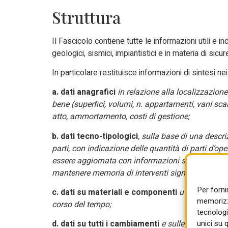
Struttura
Il Fascicolo contiene tutte le informazioni utili e in
geologici, sismici, impiantistici e in materia di sicu
In particolare restituisce informazioni di sintesi ne
a. dati anagrafici
in relazione alla localizzazione 
bene (superfici, volumi, n. appartamenti, vani scala
atto, ammortamento, costi di gestione;
b. dati tecno-tipologici
, sulla base di una descriz
parti, con indicazione delle quantità di parti d’o
essere aggiornata con informazioni sull’evoluzione 
mantenere memoria di interventi significativi su e
Per forni
c. dati su materiali e componenti
utilizzati nel
memorizza
corso del tempo;
tecnologi
unici su 
d. dati su tutti i cambiamenti
e sulle modifiche si