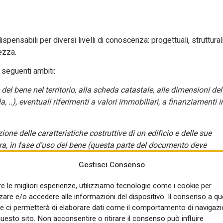
dispensabili per diversi livelli di conoscenza: progettuali, strutturali
rezza.
i seguenti ambiti:
del bene nel territorio, alla scheda catastale, alle dimensioni del
, ..), eventuali riferimenti a valori immobiliari, a finanziamenti i
ione delle caratteristiche costruttive di un edificio e delle sue
pera, in fase d’uso del bene (questa parte del documento deve
delle condizioni dell’edificio e delle sue parti, oltre che
Gestisci Consenso
lementi importanti (ad esempio parti strutturali);
re le migliori esperienze, utilizziamo tecnologie come i cookie per
l’edificio in modo tale da poterne valutare il comportamento nel
re e/o accedere alle informazioni del dispositivo. Il consenso a q
e ci permetterà di elaborare dati come il comportamento di navigazi
questo sito. Non acconsentire o ritirare il consenso può influire
gnificative per l’intero edificio o per alcune delle sue parti, siano