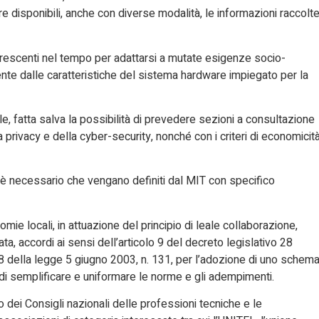
e disponibili, anche con diverse modalità, le informazioni raccolt
crescenti nel tempo per adattarsi a mutate esigenze socio-
e dalle caratteristiche del sistema hardware impiegato per la
, fatta salva la possibilità di prevedere sezioni a consultazione
la privacy e della cyber-security, nonché con i criteri di economicit
i è necessario che vengano definiti dal MIT con specifico
ie locali, in attuazione del principio di leale collaborazione,
a, accordi ai sensi dell’articolo 9 del decreto legislativo 28
o 8 della legge 5 giugno 2003, n. 131, per l’adozione di uno schem
e di semplificare e uniformare le norme e gli adempimenti.
 dei Consigli nazionali delle professioni tecniche e le