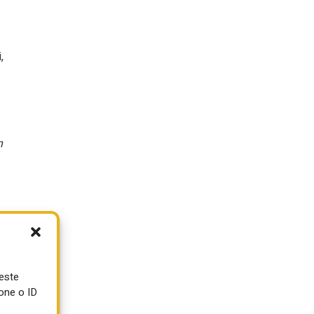
,
n
ueste
one o ID