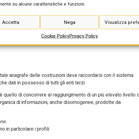
ente su alcune caratteristiche e funzioni.
rutturali, impiantistici) o anche amministrativo (variazione
di variazioni nelle regole d’uso del bene, da mantenere
Accetta
Nega
Visualizza pref
rimento ai documenti prodotti nella fase di realizzazione così
Cookie Policy
Privacy Policy
in molti casi certificativi della legalità e del corretto e buon esito
tale anagrafe delle costruzioni deve raccordarsi con il sistema
he dati in possesso di tutti gli enti terzi.
 quello di concorrere al raggiungimento di un più elevato livello d
 organica di informazioni, anche disomogenee, prodotte da:
ne.
 in particolare i profili: