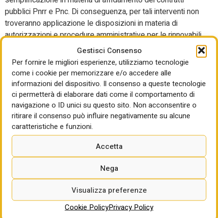
semplificazione in materia di affidamento dei contratti
pubblici Pnrr e Pnc. Di conseguenza, per tali interventi non
troveranno applicazione le disposizioni in materia di
autorizzazioni e procedure amministrative per le rinnovabili.
Gestisci Consenso
Un’altra proposta stoppata giovedì scorso, invece, è quella
Per fornire le migliori esperienze, utilizziamo tecnologie
di Forza Italia sulla possibilità di stipulare accordi ad hoc
come i cookie per memorizzare e/o accedere alle
per l’incenerimento e stoccaggio dei rifiuti radioattivi
informazioni del dispositivo. Il consenso a queste tecnologie
all’estero. La proposta chiedeva, per “garantire il
ci permetterà di elaborare dati come il comportamento di
trattamento dei rifiuti radioattivi secondo criteri di sicurezza
navigazione o ID unici su questo sito. Non acconsentire o
ed economicità”, che il ministro dell’Ambiente e della
ritirare il consenso può influire negativamente su alcune
sicurezza energetica, Sogin e i soggetti gestori dei singoli
caratteristiche e funzioni.
depositi di rifiuti radioattivi, sentito l’Isin, potessero
Accetta
stipulare un Accordo di acquisto di capacità produttiva (AA-
CP) con impianti di trattamento termico di rifiuti radioattivi
Nega
situati all’estero, “per il trattamento dei rifiuti giacenti e di
futura produzione, sia istituzionali che derivanti da attività
Visualizza preferenze
non energetiche”.
Cookie Policy
Privacy Policy
Salva, invece, la proposta di Fi che inserisce tra i progetti