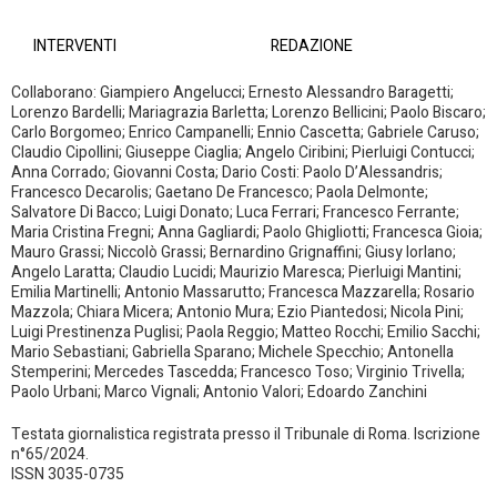
INTERVENTI
REDAZIONE
Collaborano: Giampiero Angelucci; Ernesto Alessandro Baragetti;
Lorenzo Bardelli; Mariagrazia Barletta; Lorenzo Bellicini; Paolo Biscaro;
Carlo Borgomeo; Enrico Campanelli; Ennio Cascetta; Gabriele Caruso;
Claudio Cipollini; Giuseppe Ciaglia; Angelo Ciribini; Pierluigi Contucci;
Anna Corrado; Giovanni Costa; Dario Costi: Paolo D’Alessandris;
Francesco Decarolis; Gaetano De Francesco; Paola Delmonte;
Salvatore Di Bacco; Luigi Donato; Luca Ferrari; Francesco Ferrante;
Maria Cristina Fregni; Anna Gagliardi; Paolo Ghigliotti; Francesca Gioia;
Mauro Grassi; Niccolò Grassi; Bernardino Grignaffini; Giusy Iorlano;
Angelo Laratta; Claudio Lucidi; Maurizio Maresca; Pierluigi Mantini;
Emilia Martinelli; Antonio Massarutto; Francesca Mazzarella; Rosario
Mazzola; Chiara Micera; Antonio Mura; Ezio Piantedosi; Nicola Pini;
Luigi Prestinenza Puglisi; Paola Reggio; Matteo Rocchi; Emilio Sacchi;
Mario Sebastiani; Gabriella Sparano; Michele Specchio; Antonella
Stemperini; Mercedes Tascedda; Francesco Toso; Virginio Trivella;
Paolo Urbani; Marco Vignali; Antonio Valori; Edoardo Zanchini
Testata giornalistica registrata presso il Tribunale di Roma. Iscrizione
n°65/2024.
ISSN 3035-0735