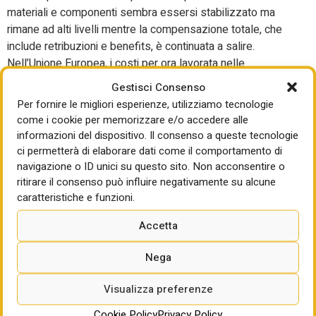
materiali e componenti sembra essersi stabilizzato ma
rimane ad alti livelli mentre la compensazione totale, che
include retribuzioni e benefits, è continuata a salire.
Nell’Unione Europea, i costi per ora lavorata nelle
costruzioni è salita del 5,8% nel secondo trimestre del
Gestisci Consenso
2024 rispetto allo stesso periodo del 2023 e il costo del
Per fornire le migliori esperienze, utilizziamo tecnologie
lavoro negli Usa è cresciuto del 3% nel terzo trimestre di
come i cookie per memorizzare e/o accedere alle
quest’anno rispetto al corrispondente periodo del 2023.
informazioni del dispositivo. Il consenso a queste tecnologie
Una stretta sulle politiche di immigazione da parte
ci permetterà di elaborare dati come il comportamento di
dell’amministrazione Trump potrebbe anche incidere sulla
navigazione o ID unici su questo sito. Non acconsentire o
disponibilità di lavoro nel settore.
ritirare il consenso può influire negativamente su alcune
caratteristiche e funzioni.
Dbrs Morningstar prevede che le aziende nel proprio
portafoglio di credit rating (con una significativa quota nel
Accetta
settore publico) registrino nel 2025 una crescita dei ricavi a
Nega
una cifra medio-bassa. Riguardo ai margini, “ci aspettiamo
che i grandi gruppi di costruzioni gestiscano con attenzione
Visualizza preferenze
le vendite, i costi amministrativi e continuino a riflettere i
costi più alti di materiali e costo del lavoro nei prezzi delle
Cookie Policy
Privacy Policy