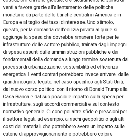
costruzioni a livello globale. C’è sicuramente la spinta di
venti a favore grazie all’allentamento delle politiche
monetarie da parte delle banche centrali in America e in
Europa e al taglio dei tassi d’interesse. Uno stimolo,
questo, per la domanda dell’edilizia privata al quale si
aggiunge la spesa che dovrebbe rimanere forte per le
infrastrutture delle settore pubblico, trainata dagli impegni
di spesa assunti dalle amministrazioni pubbliche e dai
fondamentali della domanda a lungo termine sostenuta dai
processi di urbanizzazione, sostenibilità ed efficienza
energetica. I venti contrari potrebbero invece arrivare dalle
grandi incognite legate, nel caso specifico agli Stati Uniti,
dal nuovo corso politico
con il ritorno di Donald Trump alla
Casa Bianca e dal suo possibile impatto sulla spesa per
infrastrutture, sugli accordi commerciali e sul contesto
normativo generale. Ci sono poi altre sfide e pressioni per
il settore legati, ad esempio, ai rischi geopolitici o agli alti
costi dei materiali, che potrebbero avere un impatto sulle
catene di approvvigionamento e potrebbero colpire