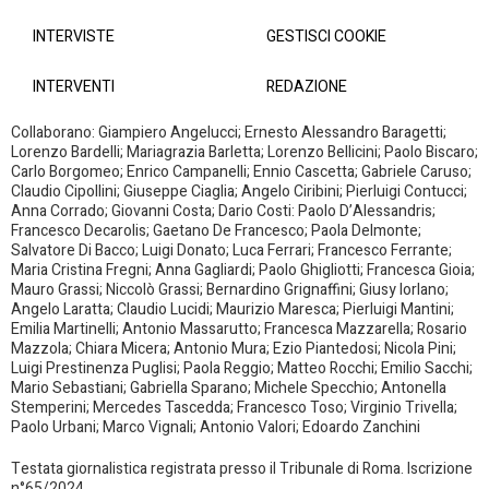
INTERVISTE
GESTISCI COOKIE
INTERVENTI
REDAZIONE
Collaborano: Giampiero Angelucci; Ernesto Alessandro Baragetti;
Lorenzo Bardelli; Mariagrazia Barletta; Lorenzo Bellicini; Paolo Biscaro;
Carlo Borgomeo; Enrico Campanelli; Ennio Cascetta; Gabriele Caruso;
Claudio Cipollini; Giuseppe Ciaglia; Angelo Ciribini; Pierluigi Contucci;
Anna Corrado; Giovanni Costa; Dario Costi: Paolo D’Alessandris;
Francesco Decarolis; Gaetano De Francesco; Paola Delmonte;
Salvatore Di Bacco; Luigi Donato; Luca Ferrari; Francesco Ferrante;
Maria Cristina Fregni; Anna Gagliardi; Paolo Ghigliotti; Francesca Gioia;
Mauro Grassi; Niccolò Grassi; Bernardino Grignaffini; Giusy Iorlano;
Angelo Laratta; Claudio Lucidi; Maurizio Maresca; Pierluigi Mantini;
Emilia Martinelli; Antonio Massarutto; Francesca Mazzarella; Rosario
Mazzola; Chiara Micera; Antonio Mura; Ezio Piantedosi; Nicola Pini;
Luigi Prestinenza Puglisi; Paola Reggio; Matteo Rocchi; Emilio Sacchi;
Mario Sebastiani; Gabriella Sparano; Michele Specchio; Antonella
Stemperini; Mercedes Tascedda; Francesco Toso; Virginio Trivella;
Paolo Urbani; Marco Vignali; Antonio Valori; Edoardo Zanchini
Testata giornalistica registrata presso il Tribunale di Roma. Iscrizione
n°65/2024.