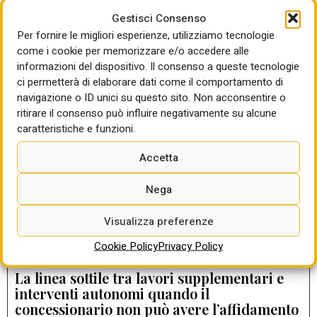
Gestisci Consenso
Per fornire le migliori esperienze, utilizziamo tecnologie
come i cookie per memorizzare e/o accedere alle
LEGGI ANCHE
informazioni del dispositivo. Il consenso a queste tecnologie
ci permetterà di elaborare dati come il comportamento di
OCCASIONAL PAPER DI BANKITALIA
navigazione o ID unici su questo sito. Non acconsentire o
Appalti, sui ritardi delle opere pubbliche
ritirare il consenso può influire negativamente su alcune
pesa la capacità amministrativa di stazioni
caratteristiche e funzioni.
appaltanti e Rup
di Giorgio Santilli
Accetta
Nega
L’accordo quadro non può essere
subappaltato: tre condizioni e la differenza
Visualizza preferenze
tra subappalto facoltativo e qualificante
di Gabriella Sparano
Cookie Policy
Privacy Policy
La linea sottile tra lavori supplementari e
interventi autonomi quando il
concessionario non può avere l’affidamento