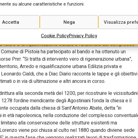
ente su alcune caratteristiche e funzioni.
 ancora degrado. È in questa spirale negativa che rischiava di
a. Una zona non ai margini della città, va detto subito, ma molto
re del centro storico, al gioiello artistico e architettonico che è la
Accetta
Nega
Visualizza pref
ini anche a causa di una viabilità che la taglia fuori. Ma ora a
Cookie Policy
Privacy Policy
rbano della città toscana è il progetto di rigenerazione urbana “San
i fulcro è la riqualificazione edilizia e funzionale del complesso
l Comune di Pistoia ha partecipato al bando e ha ottenuto un
orse Pnrr. “Si tratta di intervento vero di rigenerazione urbana”,
ritorio, Arredo e riqualificazione urbana Edilizia privata e
eonardo Cialdi, che a Diac Diario racconta le tappe e gli obiettivi
imati o in via di ultimazione e altri ancora in corso.
rittura alla seconda metà del 1200, per ricostruire le vicissitudini
 1278 l’ordine mendicante degli Agostiniani fonda la chiesa e il
e occupata dalla chiesa di Sant’Antonio Abate, detta “in
ni in età napoleonica, nella conduzione del complesso conventual
 limitano alla conservazione delle strutture esistenti ma
an Lorenzo viene poi chiusa al culto nel 1880 quando diviene sede
0. E’ in questa fase che vengono realizzati lavori di trasformazione