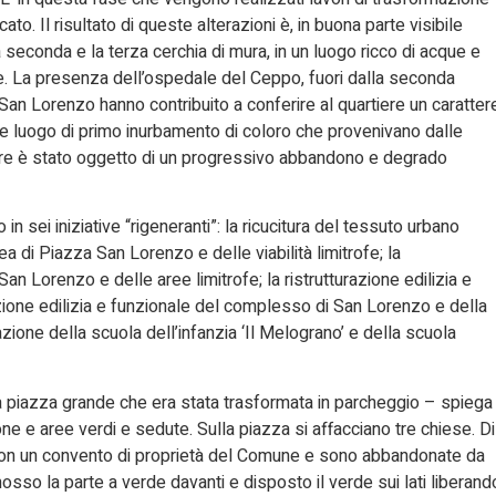
to. Il risultato di queste alterazioni è, in buona parte visibile
 la seconda e la terza cerchia di mura, in un luogo ricco di acque e
ive. La presenza dell’ospedale del Ceppo, fuori dalla seconda
San Lorenzo hanno contribuito a conferire al quartiere un caratter
che luogo di primo inurbamento di coloro che provenivano dalle
tiere è stato oggetto di un progressivo abbandono e degrado
in sei iniziative “rigeneranti”: la ricucitura del tessuto urbano
rea di Piazza San Lorenzo e delle viabilità limitrofe; la
San Lorenzo e delle aree limitrofe; la ristrutturazione edilizia e
icazione edilizia e funzionale del complesso di San Lorenzo e della
azione della scuola dell’infanzia ‘Il Melograno’ e della scuola
 piazza grande che era stata trasformata in parcheggio – spiega
e e aree verdi e sedute. Sulla piazza si affacciano tre chiese. Di
con un convento di proprietà del Comune e sono abbandonate da
so la parte a verde davanti e disposto il verde sui lati liberand