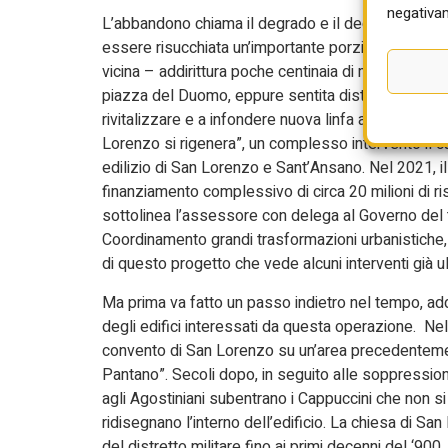
negativam
L’abbandono chiama il degrado e il degrado chiama
essere risucchiata un’importante porzione di Pistoi
vicina – addirittura poche centinaia di metri – al cuo
piazza del Duomo, eppure sentita distante dai cittad
rivitalizzare e a infondere nuova linfa al tessuto u
Lorenzo si rigenera”, un complesso intervento il cu
edilizio di San Lorenzo e Sant’Ansano. Nel 2021, i
finanziamento complessivo di circa 20 milioni di ris
sottolinea l’assessore con delega al Governo del ter
Coordinamento grandi trasformazioni urbanistiche, L
di questo progetto che vede alcuni interventi già ult
Ma prima va fatto un passo indietro nel tempo, addi
degli edifici interessati da questa operazione. Nel
convento di San Lorenzo su un’area precedentement
Pantano”. Secoli dopo, in seguito alle soppressio
agli Agostiniani subentrano i Cappuccini che non si
ridisegnano l’interno dell’edificio. La chiesa di S
del distretto militare fino ai primi decenni del ‘90