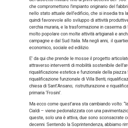
che compromettono l’impianto originario del fabbrica
nello stato attuale dell’edificio, che si insedia tra
quindi favorevole allo sviluppo di attività produtt
cerchia muraria, e la trasformazione in caserma di 
molto popolare con molte attività artigianali e an
campagne e dal Sud Italia. Ma negli anni, il quar
economico, sociale ed edilizio.
E’ da qui che prende le mosse il progetto articolato 
attraverso intervernti di mobilità sostenibile dell’a
riqualificazione estetica e funzionale della piazza 
riqualificazione funzionale di Villa Benti; riqualif
chiesa di Sant’Ansano; ristrutturazione e riqualific
primaria ‘Frosini’.
Ma ecco come quest’area sta cambiando volto: “la
Cialdi – viene pedonalizzata con una pavimentazion
queste, solo una è attiva, due sono sconsacrate 
decenni. Sentendo la Soprintendenza, abbiamo rimos