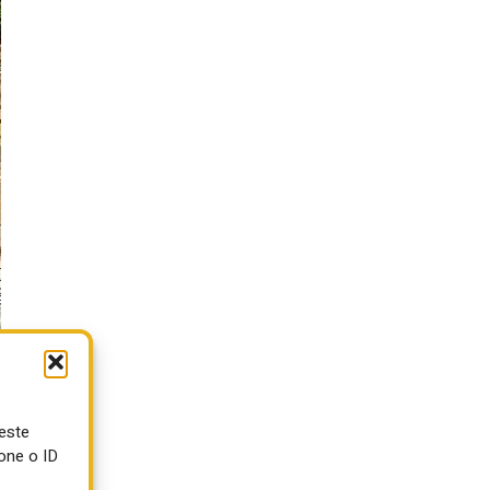
ueste
one o ID