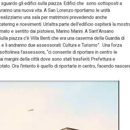
sguardo gli edifici sulla piazza. Edifici che sono sottoposti a
vranno una nuova vita. A San Lorenzo riportiamo le unità
, realizziamo una sala per matrimoni prevedendo anche
atering e ricevimenti. Un’altra parte dell’edificio ospiterà la mostr
mato e sentito dai pistoiesi, Marino Marini. A Sant’Ansano
la piazza c’è Villa Benti che era una caserma della Guardia di
a e li andranno due assessorati: Cultura e Turismo”. Una forza
ttolinea l’assessore, “ci consente di riportare in centro le
i margini della città dove sono stati trasferiti Prefettura e
ato. Ora l’intento è quello di riportarle in centro, facendo nascer