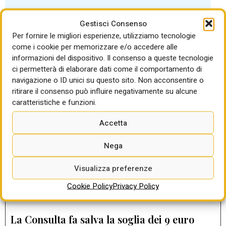
Gestisci Consenso
Per fornire le migliori esperienze, utilizziamo tecnologie
come i cookie per memorizzare e/o accedere alle
informazioni del dispositivo. Il consenso a queste tecnologie
LEGGI ANCHE
ci permetterà di elaborare dati come il comportamento di
navigazione o ID unici su questo sito. Non acconsentire o
DIARIO DEI NUOVI APPALTI
ritirare il consenso può influire negativamente su alcune
Dal dialogo al reato: la Cassazione frena la
caratteristiche e funzioni.
rilevanza penale delle interlocuzioni nel
PPP
Accetta
di Gabriella Sparano
Nega
Incentivi tecnici, storia di norme e diritti
vigenti sulla carta ma disapplicati nella
Visualizza preferenze
sostanza da molte stazioni appaltanti
Cookie Policy
Privacy Policy
di Gabriella Sparano
La Consulta fa salva la soglia dei 9 euro