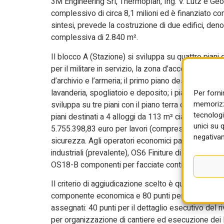
3M Engineering Srl, Thermoplan, Ing. V. Lutz e Ge
complessivo di circa 8,1 milioni ed è finanziato co
sintesi, prevede la costruzione di due edifici, den
complessiva di 2.840 m².
Il blocco A (Stazione) si sviluppa su quattro piani di
per il militare in servizio, la zona d’accoglienza, i
d’archivio e l’armeria; il primo piano destinato a zo
lavanderia, spogliatoio e deposito; i piani superiori
Per forni
memorizza
sviluppa su tre piani con il piano terra destinato a
tecnologi
piani destinati a 4 alloggi da 113 m² ciascuno. L’i
unici su 
5.755.398,83 euro per lavori (compresi 1.529.981,
negativam
sicurezza. Agli operatori economici partecipanti è r
industriali (prevalente), OS6 Finiture di opere general
OS18-B componenti per facciate continue (scorpor
Il criterio di aggiudicazione scelto è quello dell’
componente economica e 80 punti per l’offerta tecni
assegnati: 40 punti per il dettaglio esecutivo del ri
per organizzazione di cantiere ed esecuzione dei la