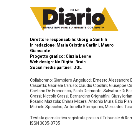
Direttore responsabile: Giorgio Santilli
In redazione: Maria Cristina Carlini, Mauro
Giansante
Progetto grafico: Cinzia Leone
Web design:
No Digital Brain
Social media partner:
DOL
Collaborano: Giampiero Angelucci; Ernesto Alessandro Bar
Cascetta; Gabriele Caruso; Claudio Cipollini; Giuseppe Ci
Gaetano De Francesco; Paola Delmonte; Salvatore Di Bacco
Grassi; Niccolò Grassi; Bernardino Grignaffini; Giusy Iorl
Rosario Mazzola; Chiara Micera; Antonio Mura; Ezio Piante
Michele Specchio; Antonella Stemperini; Mercedes Tasced
Testata giornalistica registrata presso il Tribunale di R
ISSN 3035-0735