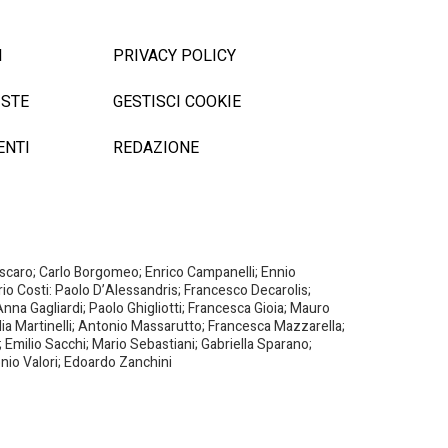
I
PRIVACY POLICY
ISTE
GESTISCI COOKIE
ENTI
REDAZIONE
Biscaro; Carlo Borgomeo; Enrico Campanelli; Ennio
ario Costi: Paolo D’Alessandris; Francesco Decarolis;
nna Gagliardi; Paolo Ghigliotti; Francesca Gioia; Mauro
milia Martinelli; Antonio Massarutto; Francesca Mazzarella;
 Emilio Sacchi; Mario Sebastiani; Gabriella Sparano;
nio Valori; Edoardo Zanchini