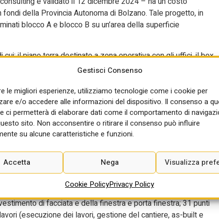
oconsulting e validato il 12 dicembre 2024 – ha un costo
n fondi della Provincia Autonoma di Bolzano. Tale progetto, in
ominati blocco A e blocco B su un’area della superficie
 cui: il piano terra destinato a zona operativa con gli uffici, il box
 locali di custodia temporanea di persone e di sicurezza, i locali
Gestisci Consenso
na logistica con cucina e sala ritrovo, camere doppie, locali di
 destinati a 4 alloggi da 95 m² ciascuno. Il blocco B invece si
re le migliori esperienze, utilizziamo tecnologie come i cookie per
re e/o accedere alle informazioni del dispositivo. Il consenso a q
 aree di deposito con un ufficio dedicato e un wc e i restanti due
e ci permetterà di elaborare dati come il comportamento di navigazi
mporto dei lavori in gara, pari a 5.927.138,17 euro, è composto da: 
questo sito. Non acconsentire o ritirare il consenso può influire
74 euro per manodopera); – 171.739,34 euro per oneri per la
ente su alcune caratteristiche e funzioni.
ichiesta la qualificazione alle categorie SOA OG1 edifici civili ed
i in materiali lignei, plastici, metallici e vetrosi (scorporabile) e
abile).
Accetta
Nega
Visualizza pref
offerta economicamente più vantaggiosa, con 20 punti per la
Cookie Policy
Privacy Policy
ca. Riguardo ai criteri di valutazione dell’offerta tecnica, sono
vestimento di facciata e della finestra e porta finestra; 31 punti
vori (esecuzione dei lavori, gestione del cantiere, as-built e