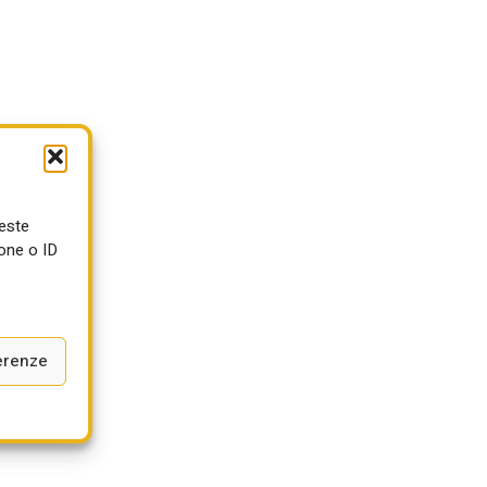
ueste
one o ID
–
erenze