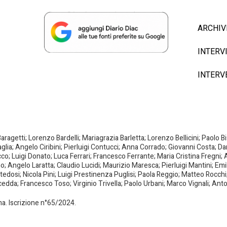
ARCHIV
INTERV
INTERV
agetti; Lorenzo Bardelli; Mariagrazia Barletta; Lorenzo Bellicini; Paolo 
aglia; Angelo Ciribini; Pierluigi Contucci; Anna Corrado; Giovanni Costa; D
; Luigi Donato; Luca Ferrari; Francesco Ferrante; Maria Cristina Fregni; A
ano; Angelo Laratta; Claudio Lucidi; Maurizio Maresca; Pierluigi Mantini; E
dosi; Nicola Pini; Luigi Prestinenza Puglisi; Paola Reggio; Matteo Rocchi;
da; Francesco Toso; Virginio Trivella; Paolo Urbani; Marco Vignali; Anto
oma. Iscrizione n°65/2024.