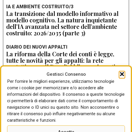
IA E AMBIENTE COSTRUITO/3
La transizione dal modello informativo al
modello cognitivo. La natura inquietante
dell’IA avanzata nel settore dell’ambiente
costruito: 2026/2035 (parte 3)
DIARIO DEI NUOVI APPALTI
La riforma della Corte dei conti è legge,
tutte le novità per gli appalti: la rete
protettiva per il Rup, l’obbligo assicurativo
per colpa grave, il controllo collaborativo,
Gestisci Consenso
la sanzione pecuniaria per i ritardi
Per fornire le migliori esperienze, utilizziamo tecnologie
come i cookie per memorizzare e/o accedere alle
di Gabriella Sparano
informazioni del dispositivo. Il consenso a queste tecnologie
ci permetterà di elaborare dati come il comportamento di
LA DIRETTRICE DEL DEMANIO APPENA
navigazione o ID unici su questo sito. Non acconsentire o
CONFERMATA
ritirare il consenso può influire negativamente su alcune
“Con i 28 piani città decise con i Comuni
caratteristiche e funzioni.
destinazioni per 4 milioni di mq e 300
immobili da rigenerare. Sui primi 90
Accetta