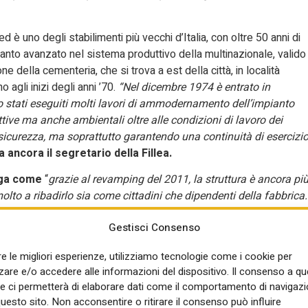
 è uno degli stabilimenti più vecchi d’Italia, con oltre 50 anni di
anto avanzato nel sistema produttivo della multinazionale, valido
e della cementeria, che si trova a est della città, in località
 agli inizi degli anni ’70.
“Nel dicembre 1974 è entrato in
no stati eseguiti molti lavori di ammodernamento dell’impianto
ttive ma anche ambientali oltre alle condizioni di lavoro dei
e sicurezza, ma soprattutto garantendo una continuità di esercizi
 ancora il segretario della Fillea.
ega come
“
grazie al revamping del 2011, la struttura è ancora pi
olto a ribadirlo sia come cittadini che dipendenti della fabbrica.
o investimento con una nuova linea di cottura. Difatti, la
Gestisci Consenso
solido secondario, provenienti da raccolta differenziata, ha
olare
”. Come in molte cementerie l’obiettivo di Heidelberg
re le migliori esperienze, utilizziamo tecnologie come i cookie per
i ed applicazioni sostenibili, attraverso la riduzione delle
re e/o accedere alle informazioni del dispositivo. Il consenso a q
i al 2030 e 2050 (carbon neutrality). Con questo scopo, da un lato
e ci permetterà di elaborare dati come il comportamento di navigazi
le emissioni di CO
attraverso i progetti di Carbon Capture Usage 
2
questo sito. Non acconsentire o ritirare il consenso può influire