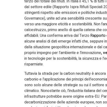
terzo del totale dei rifiuti. In Italia il 45,1 % di tutti 
dal settore edile (Rapporto Ispra Rifiuti Speciali 
stringenti rispetto alle emissioni e politiche indust
Governance), unite ad una sensibilità crescente su q
verso una maggiore eticità e sostenibilità. Non fan
calcestruzzo, primo anello di quella catena che cond
affidabili. Una conferma arriva dal Terzo
Rapporto d
alcune analisi di dati emerge infatti che, seppure 
dalla situazione geopolitica internazionale e dal c
proprio impegno per l’ambiente e l’innovazione
, v
in tecnologie per la sostenibilità, la sicurezza e l
risparmiate.
Tuttavia la strada per la carbon neutrality è ancora 
carbonio e l’applicazione dei principi dell’economia 
sono solo alcune delle strategie su cui il settore
climatico. Nonostante ciò, l’industria italiana del
infrastrutture potrebbe avere origine extra-EU. Par
decarbonizzazione delle aziende europee, non sos