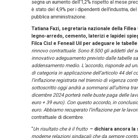
segna un aumento dell’1,2% rispetto al mese prec
è stato del 4,9% per i dipendenti dell’industria, del 
pubblica amministrazione.
Tatiana Fazi, segretaria nazionale della Fillea
legno-arredo, cemento, laterizi e lapidei spie
Filca Cisl e Feneail Uil per adeguare le tabelle 
rinnovo contrattuale. Sono 8.500 gli addetti del 
innovativo adeguamento previsto dalle tabelle sa
addensamento medio. L’accordo, risponde ad una r
di categoria in applicazione dell’articolo 44 del c
l’inflazione registrata nel triennio di vigenza con
sottoscritto oggi andrà a sommarsi all’ultima tra
dicembre 2024 porterà nelle buste paga delle lavo
euro + 39 euro). Con questo accordo, in conclusio
euro. Abbiamo recuperato l’inflazione per le lavorat
contrattuale di dicembre.
“
Un risultato che è il frutto
– dichiara ancora la 
moderne relazioni sindacali che da sempre contradd