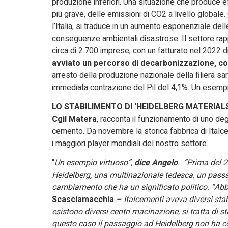
produzione inferiori. Una situazione che produce eff
più grave, delle emissioni di CO2 a livello global
l’Italia, si traduce in un aumento esponenziale del
conseguenze ambientali disastrose. Il settore rap
circa di 2.700 imprese, con un fatturato nel 2022 di
avviato un percorso di decarbonizzazione, con 
arresto della produzione nazionale della filiera 
immediata contrazione del Pil del 4,1%. Un esempio 
LO STABILIMENTO DI ‘HEIDELBERG MATERIAL
Cgil Matera
, racconta il funzionamento di uno degl
cemento. Da novembre la storica fabbrica di Italce
i maggiori player mondiali del nostro settore.
“
Un esempio virtuoso”,
dice Angelo
. “Prima del 
Heidelberg, una multinazionale tedesca, un pass
cambiamento che ha un significato politico. “Ab
Scasciamacchia
– Italcementi aveva diversi stabi
esistono diversi centri macinazione, si tratta di s
questo caso il passaggio ad Heidelberg non ha co