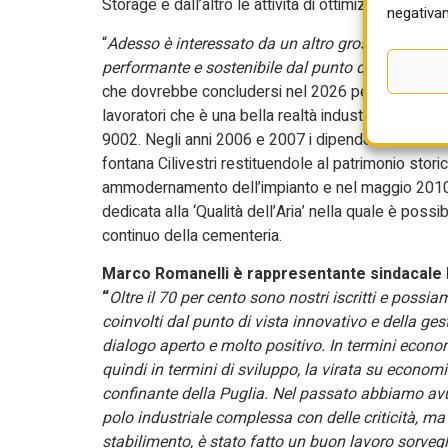
Storage e dall’altro le attività di ottimizzazione d
negativam
“
Adesso è interessato da un altro grosso investi
performante e sostenibile dal punto di vista ambi
che dovrebbe concludersi nel 2026 per la sostitu
lavoratori che è una bella realtà industriale. Nel 1
9002. Negli anni 2006 e 2007 i dipendenti, utilizza
fontana Cilivestri restituendole al patrimonio storico
ammodernamento dell’impianto e nel maggio 2010 il
dedicata alla ‘Qualità dell’Aria’ nella quale è possib
continuo della cementeria.
Marco Romanelli è rappresentante sindacale R
“
Oltre il 70 per cento sono nostri iscritti e possi
coinvolti dal punto di vista innovativo e della ge
dialogo aperto e molto positivo. In termini econom
quindi in termini di sviluppo, la virata su economi
confinante della Puglia. Nel passato abbiamo avuto
polo industriale complessa con delle criticità, ma
stabilimento, è stato fatto un buon lavoro sorveg