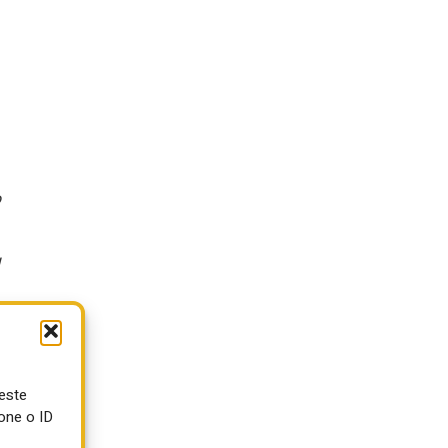
o
ù
ueste
one o ID
&