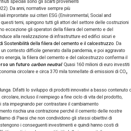
i rifiuti speciali sono gli scarti provenienti
2022). Da anni, normative sempre più
riali improntate sui criteri ESG (Environmental, Social and
uesti temi, spingono tutti gli attori del settore delle costruzioni
no eccezione gli operatori della filiera del cemento e del
uce alla realizzazione di infrastrutture ed edifici sicuri e
i Sostenibilità della filiera del cemento e il calcestruzzo
. Da
in un contesto difficile generato dalla pandemia, e poi aggravato
aro energia, la filiera del cemento e del calcestruzzo conferma il
erso un futuro
carbon neutral
. Quasi 160 milioni di euro investiti
’economia circolare e circa 370 mila tonnellate di emissioni di CO₂
lunga. Difatti lo sviluppo di prodotti innovativi a basso contenuto d
circolare, incluso il reimpiego a fine ciclo di vita del prodotto,
 si sta impegnando per contrastare il cambiamento
 cemento rischia una contrazione perché il cemento delle nostre
liamo di Paesi che non condividono gli stessi obiettivi di
tengono i conseguenti investimenti e quindi hanno costi di