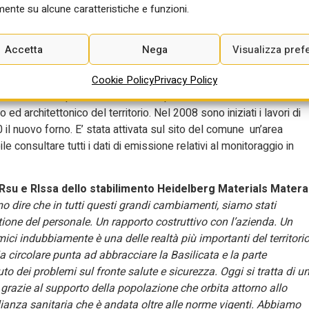
i processo e prodotto.
ente su alcune caratteristiche e funzioni.
mento che porterà ad essere Matera uno stabilimento ancor più
entale a livello europeo
”. Si tratta di 30 milioni di euro con lavori
Accetta
Nega
Visualizza pref
zione del vecchio combustibile al 90%. Possiamo dire come
997 la cementeria ha conseguito la certificazione di qualità ISO
Cookie Policy
Privacy Policy
ndo il loro tempo libero, hanno recuperato una cisterna a tetto e la
 ed architettonico del territorio. Nel 2008 sono iniziati i lavori di
 nuovo forno. E’ stata attivata sul sito del comune un’area
ile consultare tutti i dati di emissione relativi al monitoraggio in
su e Rlssa dello stabilimento Heidelberg Materials Matera
amo dire che in tutti questi grandi cambiamenti, siamo stati
stione del personale. Un rapporto costruttivo con l’azienda. Un
ici indubbiamente è una delle realtà più importanti del territorio
a circolare punta ad abbracciare la Basilicata e la parte
 dei problemi sul fronte salute e sicurezza. Oggi si tratta di u
 grazie al supporto della popolazione che orbita attorno allo
lianza sanitaria che è andata oltre alle norme vigenti. Abbiamo