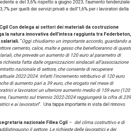
edente e del 3,6% rispetto a giugno 2023; l’aumento tendenziale
3,7% per quelli dei servizi privati e dell’1,6% per i lavoratori della
 Cgil Con delega ai settori dei materiali da costruzione
ga la natura innovativa dell’intesa raggiunta tra Federbeton,
salariali.
“
Oggi chiudiamo un importante accordo, guardando a
settore cemento, calce, malte e gesso che beneficeranno di quest
lariali, che prevede un aumento di 120 euro al parametro di
ichiesta fatta dalle organizzazioni sindacali all’associazione
ontratto nazionale di settore, che consente di recuperare
trattuale 2022-2024. Infatti l’incremento retributivo di 120 euro
nche di aumento pari a 39 euro, che erogato nel mese di
ratrici e lavoratori un ulteriore aumento medio di 159 euro (120
ne, l’aumento sul triennio 2022-2024 raggiungerà la cifra di 239
rici e ai lavoratori
”. Una tappa importante in vista del rinnovo
segretaria nazionale Fillea Cgil
– del clima costruttivo e di
istinguono il settore. Le richieste delle lavoratrici e dei