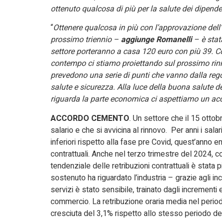
ottenuto qualcosa di più per la salute dei dipende
“
Ottenere qualcosa in più con l’approvazione dell’a
prossimo triennio –
aggiunge Romanelli
– è stata
settore porteranno a casa 120 euro con più 39. Co
contempo ci stiamo proiettando sul prossimo rinn
prevedono una serie di punti che vanno dalla re
salute e sicurezza. Alla luce della buona salute de
riguarda la parte economica ci aspettiamo un ac
ACCORDO CEMENTO
. Un settore che il 15 ott
salario e che si avvicina al rinnovo. Per anni i salari
inferiori rispetto alla fase pre Covid, quest’anno 
contrattuali. Anche nel terzo trimestre del 2024, co
tendenziale delle retribuzioni contrattuali è stata p
sostenuto ha riguardato l’industria – grazie agli in
servizi è stato sensibile, trainato dagli incrementi 
commercio. La retribuzione oraria media nel perio
cresciuta del 3,1% rispetto allo stesso periodo del