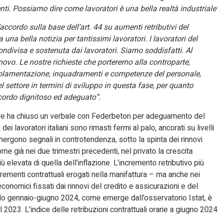
nti. Possiamo dire come lavoratori è una bella realtà industriale”
ccordo sulla base dell’art. 44 su aumenti retributivi del
 una bella notizia per tantissimi lavoratori. I lavoratori del
ndivisa e sostenuta dai lavoratori. Siamo soddisfatti. Al
ovo. Le nostre richieste che porteremo alla controparte,
golamentazione, inquadramenti e competenze del personale,
l settore in termini di sviluppo in questa fase, per quanto
cordo dignitoso ed adeguato”.
obre ha chiuso un verbale con Federbeton per adeguamento del
 dei lavoratori italiani sono rimasti fermi al palo, ancorati su livelli
emergono segnali in controtendenza, sotto la spinta dei rinnovi
me già nei due trimestri precedenti, nel privato la crescita
iù elevata di quella dell’inflazione. L’incremento retributivo più
crementi contrattuali erogati nella manifattura – ma anche nei
economici fissati dai rinnovi del credito e assicurazioni e del
do gennaio-giugno 2024, come emerge dall’osservatorio Istat, è
 2023. L’indice delle retribuzioni contrattuali orarie a giugno 2024