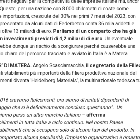
etti negativi per la competitività delle imprese italiane ma, ancor
e. Questo, per una nazione con 8.000 chilometri di coste come
le importazioni, cresciute del 30% nei primi 7 mesi del 2023, con
presentato da alcuni dati di Federbeton conta 36 mila addetti e
 oltre 13 miliardi di euro.
Parliamo di un comparto che ha già
investimenti previsti di 4,2 miliardi di euro
. Un eventuale
sarebbe dunque un rischio da scongiurare perché causerebbe una
chiaro del percorso tracciato e avviato in Italia è a Matera.
S’ DI MATERA.
Angelo Scasciamacchia,
il segretario della Fille
i stabilimenti più importanti della filiera produttiva nazionale del
menti diventa ‘Heidelberg Materials’, la multinazionale tedesca tr
2016 eravamo Italcementi, ora siamo diventati dipendenti di
aggio che si è definitivamente concluso quest’anno”. Un
biamo perso un altro marchio italiano –
afferma
limenti in tutta Italia a ciclo continuo. Nel nostro Paese
tabilimenti che si occupano solo di alcune fasi del prodotto. In
mportato alcuna peculiarità, l’impianto organizzativo è rimasto