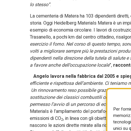
lo stesso”
.
La cementeria di Matera ha 103 dipendenti diretti, ed
storia. Oggi Heidelberg Materials Matera è un impi
esempio di economia circolare. I lavori di costruzion
Trasanello, a pochi km dal centro cittadino, risalgono
esercizio il forno. Nel corso di questo tempo, so
volti a migliorare sempre più le prestazioni produ
dipendenti nella direzione della tutela di salute 
a favore anche dell’occupazione locale
”,
racconta
Angelo lavora nella fabbrica dal 2005 e spi
efficiente e rispettosa dell’ambiente. Ci teniamo m
Un rinnovamento reso possibile grazie ad un gross
sostituzione dei classici combustili con quelli di 
permesso l’avvio di un percorso di economia circ
Per forni
Materials è l’ampliamento del portafoglio di prodott
memorizza
emissioni di CO
, in linea con gli obiettivi europe
2
tecnologi
nascono le azioni dirette mirate alla riduzione del
unici su 