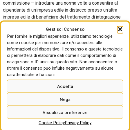
commissione – introdurre una norma volta a consentire al
dipendente di un’impresa edile in distacco presso un’altra
impresa edile di beneficiare del trattamento di integrazione
salariale ordinaria (CIGO) eventualmente richiesto
Gestisci Consenso
dall’impresa distaccataria, al verificarsi di eventi
Per fornire le migliori esperienze, utilizziamo tecnologie
oggettivamente non evitabili (es. eventi meteo), per i propri
come i cookie per memorizzare e/o accedere alle
dipendenti adibiti all’unità produttiva presso la quale lavora
informazioni del dispositivo. Il consenso a queste tecnologie
anche il dipendente in distacco”.
ci permetterà di elaborare dati come il comportamento di
navigazione o ID unici su questo sito. Non acconsentire o
La seconda proposta riguarda, invece, un aspetto tecnico
ritirare il consenso può influire negativamente su alcune
ma fondamentale del codice appalti: la reintroduzione della
caratteristiche e funzioni.
soglia di scorporo delle categoria SOA. Il vecchio codice
appalti del 2016 prevedeva la definizione della categoria
Accetta
prevalente e delle categorie scorporabili (che vengono
eseguite da imprese specialistiche), identificando queste
Nega
ultime con le categorie di lavori non appartenenti alla
prevalente di importo superiore al 10% dell’importo
Visualizza preferenze
complessivo dell’opera, ma anche per i lavori ugualmente
Cookie Policy
Privacy Policy
non appartenenti alla categoria prevalente di importo