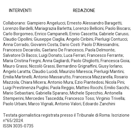
INTERVENTI
REDAZIONE
Collaborano: Giampiero Angelucci; Ernesto Alessandro Baragetti;
Lorenzo Bardelli; Mariagrazia Barletta; Lorenzo Bellicini; Paolo Biscaro;
Carlo Borgomeo; Enrico Campanelli; Ennio Cascetta; Gabriele Caruso;
Claudio Cipollini; Giuseppe Ciaglia; Angelo Ciribini; Pierluigi Contucci;
Anna Corrado; Giovanni Costa; Dario Costi: Paolo D’Alessandris;
Francesco Decarolis; Gaetano De Francesco; Paola Delmonte;
Salvatore Di Bacco; Luigi Donato; Luca Ferrari; Francesco Ferrante;
Maria Cristina Fregni; Anna Gagliardi; Paolo Ghigliotti; Francesca Gioia;
Mauro Grassi; Niccolò Grassi; Bernardino Grignaffini; Giusy Iorlano;
Angelo Laratta; Claudio Lucidi; Maurizio Maresca; Pierluigi Mantini;
Emilia Martinelli; Antonio Massarutto; Francesca Mazzarella; Rosario
Mazzola; Chiara Micera; Antonio Mura; Ezio Piantedosi; Nicola Pini;
Luigi Prestinenza Puglisi; Paola Reggio; Matteo Rocchi; Emilio Sacchi;
Mario Sebastiani; Gabriella Sparano; Michele Specchio; Antonella
Stemperini; Mercedes Tascedda; Francesco Toso; Virginio Trivella;
Paolo Urbani; Marco Vignali; Antonio Valori; Edoardo Zanchini
Testata giornalistica registrata presso il Tribunale di Roma. Iscrizione
n°65/2024.
ISSN 3035-0735