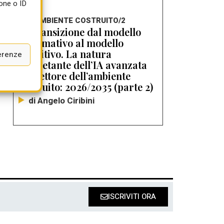
one o ID
IA E AMBIENTE COSTRUITO/2
La transizione dal modello
informativo al modello
cognitivo. La natura
erenze
inquietante dell’IA avanzata
nel settore dell’ambiente
costruito: 2026/2035 (parte 2)
di Angelo Ciribini
ISCRIVITI ORA