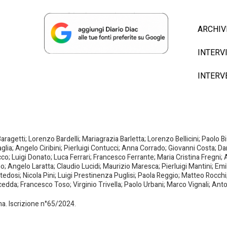
ARCHIV
INTERV
INTERV
agetti; Lorenzo Bardelli; Mariagrazia Barletta; Lorenzo Bellicini; Paolo 
aglia; Angelo Ciribini; Pierluigi Contucci; Anna Corrado; Giovanni Costa; D
; Luigi Donato; Luca Ferrari; Francesco Ferrante; Maria Cristina Fregni; A
ano; Angelo Laratta; Claudio Lucidi; Maurizio Maresca; Pierluigi Mantini; E
dosi; Nicola Pini; Luigi Prestinenza Puglisi; Paola Reggio; Matteo Rocchi;
da; Francesco Toso; Virginio Trivella; Paolo Urbani; Marco Vignali; Anto
oma. Iscrizione n°65/2024.