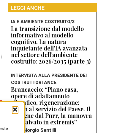
LEGGI ANCHE
IA E AMBIENTE COSTRUITO/3
La transizione dal modello
informativo al modello
cognitivo. La natura
inquietante dell’IA avanzata
nel settore dell’ambiente
i
costruito: 2026/2035 (parte 3)
INTERVISTA ALLA PRESIDENTE DEI
COSTRUTTORI ANCE
Brancaccio: “Piano casa,
opere di adattamento
climatico, rigenerazione:
siamo al servizio del Paese. Il
Pil viene dal Pnrr, la manovra
l’ha salvato in extremis”
ueste
di Giorgio Santilli