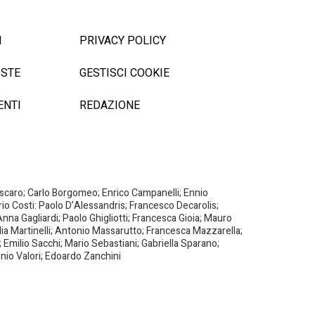
I
PRIVACY POLICY
ISTE
GESTISCI COOKIE
ENTI
REDAZIONE
Biscaro; Carlo Borgomeo; Enrico Campanelli; Ennio
ario Costi: Paolo D’Alessandris; Francesco Decarolis;
nna Gagliardi; Paolo Ghigliotti; Francesca Gioia; Mauro
milia Martinelli; Antonio Massarutto; Francesca Mazzarella;
 Emilio Sacchi; Mario Sebastiani; Gabriella Sparano;
nio Valori; Edoardo Zanchini