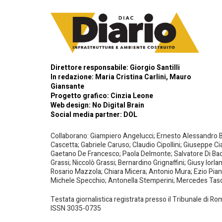
Direttore responsabile: Giorgio Santilli
In redazione: Maria Cristina Carlini, Mauro
Giansante
Progetto grafico: Cinzia Leone
Web design:
No Digital Brain
Social media partner:
DOL
Collaborano: Giampiero Angelucci; Ernesto Alessandro Bar
Cascetta; Gabriele Caruso; Claudio Cipollini; Giuseppe Ci
Gaetano De Francesco; Paola Delmonte; Salvatore Di Bacco
Grassi; Niccolò Grassi; Bernardino Grignaffini; Giusy Iorl
Rosario Mazzola; Chiara Micera; Antonio Mura; Ezio Piante
Michele Specchio; Antonella Stemperini; Mercedes Tasced
Testata giornalistica registrata presso il Tribunale di R
ISSN 3035-0735