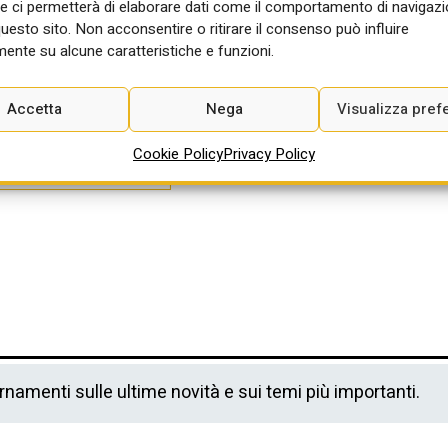
e ci permetterà di elaborare dati come il comportamento di navigazi
 al 5
questo sito. Non acconsentire o ritirare il consenso può influire
Scarica qui tutti i bandi SAI pubblicati dal
ente su alcune caratteristiche e funzioni.
30 maggio al 5 giugno 2026
Accetta
Nega
Visualizza pref
Cookie Policy
Privacy Policy
ornamenti sulle ultime novità e sui temi più importanti.