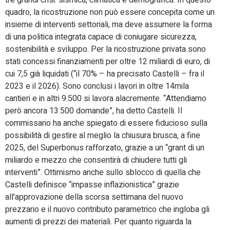
tre grandi crisi: sismica, climatica e demografica. In questo
quadro, la ricostruzione non può essere concepita come un
insieme di interventi settoriali, ma deve assumere la forma
di una politica integrata capace di coniugare sicurezza,
sostenibilità e sviluppo. Per la ricostruzione privata sono
stati concessi finanziamenti per oltre 12 miliardi di euro, di
cui 7,5 già liquidati (“il 70% – ha precisato Castelli – fra il
2023 e il 2026). Sono conclusi i lavori in oltre 14mila
cantieri e in altri 9.500 si lavora alacremente. “Attendiamo
però ancora 13.500 domande”, ha detto Castelli. Il
commissario ha anche spiegato di essere fiducioso sulla
possibilità di gestire al meglio la chiusura brusca, a fine
2025, del Superbonus rafforzato, grazie a un “grant di un
miliardo e mezzo che consentirà di chiudere tutti gli
interventi”. Ottimismo anche sullo sblocco di quella che
Castelli definisce “impasse inflazionistica” grazie
all’approvazione della scorsa settimana del nuovo
prezzario e il nuovo contributo parametrico che ingloba gli
aumenti di prezzi dei materiali. Per quanto riguarda la