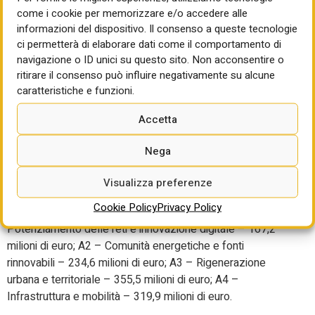
come i cookie per memorizzare e/o accedere alle
ecologica e digitale e della prevenzione dei rischi,
informazioni del dispositivo. Il consenso a queste tecnologie
valorizzando l’ambiente e i beni culturali, per dare
ci permetterà di elaborare dati come il comportamento di
all’Appennino Centrale una nuova prospettiva di
navigazione o ID unici su questo sito. Non acconsentire o
popolamento e di crescita economica”. Il finanziamento
ritirare il consenso può influire negativamente su alcune
di 1 miliardo e 780 milioni di euro
,
derivante dal FNC, offre
caratteristiche e funzioni.
alle imprese e alle amministrazioni pubbliche “risorse
aggiuntive e complementari rispetto a quelle già stanziate
Accetta
per gli interventi di ricostruzione post sisma, pubblici e
Nega
privati, e a quelle previste dagli strumenti nazionali,
compresi quelli finanziati dal PNRR nazionale”.
Visualizza preferenze
Il programma è diviso in due parti. La Misura A è dotata di 1
Cookie Policy
Privacy Policy
miliardo e 80 milioni di euro, così ripartiti: A1 –
Potenziamento delle reti e innovazione digitale – 167,2
milioni di euro; A2 – Comunità energetiche e fonti
rinnovabili – 234,6 milioni di euro; A3 – Rigenerazione
urbana e territoriale – 355,5 milioni di euro; A4 –
Infrastruttura e mobilità – 319,9 milioni di euro.