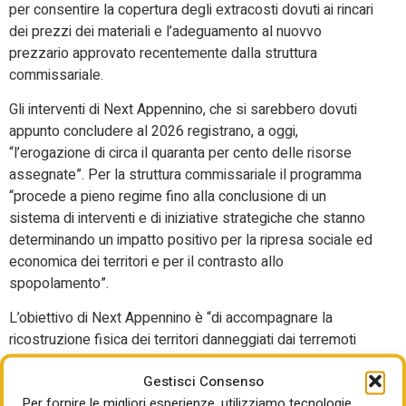
per consentire la copertura degli extracosti dovuti ai rincari
dei prezzi dei materiali e l’adeguamento al nuovvo
prezzario approvato recentemente dalla struttura
commissariale.
Gli interventi di Next Appennino, che si sarebbero dovuti
appunto concludere al 2026 registrano, a oggi,
“l’erogazione di circa il quaranta per cento delle risorse
assegnate”. Per la struttura commissariale il programma
“procede a pieno regime fino alla conclusione di un
sistema di interventi e di iniziative strategiche che stanno
determinando un impatto positivo per la ripresa sociale ed
economica dei territori e per il contrasto allo
spopolamento”.
L’obiettivo di Next Appennino è “di accompagnare la
ricostruzione fisica dei territori danneggiati dai terremoti
con risorse dedicate, per offrire nuove opportunità di
Gestisci Consenso
sviluppo alle comunità locali, alle imprese, alle
Per fornire le migliori esperienze, utilizziamo tecnologie
amministrazioni pubbliche, nel segno della transizione