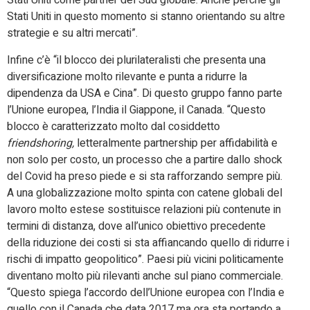
Stati Uniti come partner del Sud globale. Anche perché gli
Stati Uniti in questo momento si stanno orientando su altre
strategie e su altri mercati”.
Infine c’è “il blocco dei plurilateralisti che presenta una
diversificazione molto rilevante e punta a ridurre la
dipendenza da USA e Cina”. Di questo gruppo fanno parte
l’Unione europea, l’India il Giappone, il Canada. “Questo
blocco è caratterizzato molto dal cosiddetto
friendshoring,
letteralmente partnership per affidabilità e
non solo per costo, un processo che a partire dallo shock
del Covid ha preso piede e si sta rafforzando sempre più.
A una globalizzazione molto spinta con catene globali del
lavoro molto estese sostituisce relazioni più contenute in
termini di distanza, dove all’unico obiettivo precedente
della riduzione dei costi si sta affiancando quello di ridurre i
rischi di impatto geopolitico”. Paesi più vicini politicamente
diventano molto più rilevanti anche sul piano commerciale.
“Questo spiega l’accordo dell’Unione europea con l’India e
quello con il Canada che data 2017 ma ora sta portando a