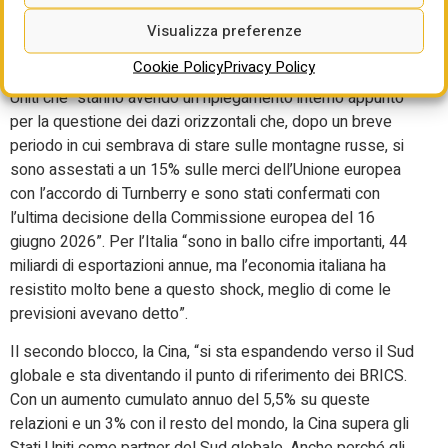
shock esterno. Possiamo dire che il commercio non è più
governato solo dall’economia, ma è governato dalla
Visualizza preferenze
politica”. E la politica in questi tre anni è andata creando e
Cookie Policy
Privacy Policy
rafforzando una divisione del mondo in tre blocchi. Gli Stati
Uniti che “stanno avendo un ripiegamento interno appunto
per la questione dei dazi orizzontali che, dopo un breve
periodo in cui sembrava di stare sulle montagne russe, si
sono assestati a un 15% sulle merci dell’Unione europea
con l’accordo di Turnberry e sono stati confermati con
l’ultima decisione della Commissione europea del 16
giugno 2026”. Per l’Italia “sono in ballo cifre importanti, 44
miliardi di esportazioni annue, ma l’economia italiana ha
resistito molto bene a questo shock, meglio di come le
previsioni avevano detto”.
Il secondo blocco, la Cina, “si sta espandendo verso il Sud
globale e sta diventando il punto di riferimento dei BRICS.
Con un aumento cumulato annuo del 5,5% su queste
relazioni e un 3% con il resto del mondo, la Cina supera gli