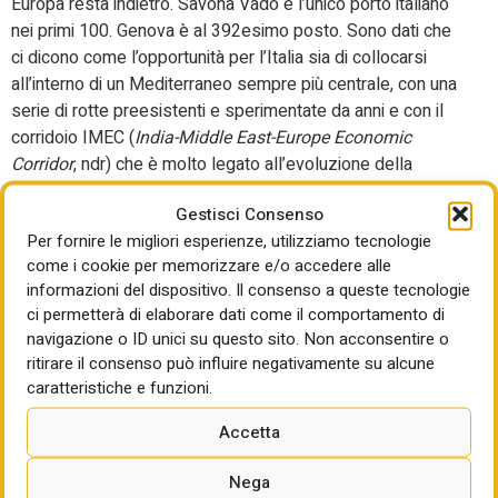
Europa resta indietro. Savona Vado è l’unico porto italiano
nei primi 100. Genova è al 392esimo posto. Sono dati che
ci dicono come l’opportunità per l’Italia sia di collocarsi
all’interno di un Mediterraneo sempre più centrale, con una
serie di rotte preesistenti e sperimentate da anni e con il
corridoio IMEC (
India-Middle East-Europe Economic
Corridor
, ndr) che è molto legato all’evoluzione della
situazione geopolitica, ma rappresenta qualcosa su cui si
Gestisci Consenso
vuole investire, con i mercati del Nord Africa che dovranno
Per fornire le migliori esperienze, utilizziamo tecnologie
a un certo punto entrare in gioco effettivamente”.
come i cookie per memorizzare e/o accedere alle
Lo speech di Bergantino ha voluto dare un affresco anche
informazioni del dispositivo. Il consenso a queste tecnologie
di quanto sta succedendo nella geopolitica legata agli
ci permetterà di elaborare dati come il comportamento di
navigazione o ID unici su questo sito. Non acconsentire o
affari, partendo dal numero 61%. “Rappresenta – ha
ritirare il consenso può influire negativamente su alcune
svelato Bergantino – la percentuale di importazioni
caratteristiche e funzioni.
americane oggi soggette a dazi. E se pensiamo che nel
gennaio 2025, poco meno di 18 mesi fa, erano solo il 13%,
Accetta
vediamo bene che questo è l’effetto di una scelta politica,
di una scelta proprio deliberata, organizzata, non di uno
Nega