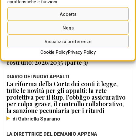
caratteristiche e funzioni.
Accetta
LEGGI ANCHE
Nega
IA E AMBIENTE COSTRUITO/3
La transizione dal modello informativo al
Visualizza preferenze
modello cognitivo. La natura inquietante
Cookie Policy
Privacy Policy
dell’IA avanzata nel settore dell’ambiente
costruito: 2026/2035 (parte 3)
DIARIO DEI NUOVI APPALTI
La riforma della Corte dei conti è legge,
tutte le novità per gli appalti: la rete
protettiva per il Rup, l’obbligo assicurativo
per colpa grave, il controllo collaborativo,
la sanzione pecuniaria per i ritardi
di Gabriella Sparano
LA DIRETTRICE DEL DEMANIO APPENA