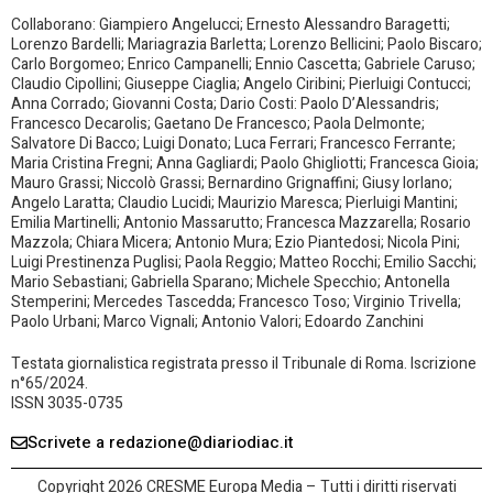
Collaborano: Giampiero Angelucci; Ernesto Alessandro Baragetti;
Lorenzo Bardelli; Mariagrazia Barletta; Lorenzo Bellicini; Paolo Biscaro;
Carlo Borgomeo; Enrico Campanelli; Ennio Cascetta; Gabriele Caruso;
Claudio Cipollini; Giuseppe Ciaglia; Angelo Ciribini; Pierluigi Contucci;
Anna Corrado; Giovanni Costa; Dario Costi: Paolo D’Alessandris;
Francesco Decarolis; Gaetano De Francesco; Paola Delmonte;
Salvatore Di Bacco; Luigi Donato; Luca Ferrari; Francesco Ferrante;
Maria Cristina Fregni; Anna Gagliardi; Paolo Ghigliotti; Francesca Gioia;
Mauro Grassi; Niccolò Grassi; Bernardino Grignaffini; Giusy Iorlano;
Angelo Laratta; Claudio Lucidi; Maurizio Maresca; Pierluigi Mantini;
Emilia Martinelli; Antonio Massarutto; Francesca Mazzarella; Rosario
Mazzola; Chiara Micera; Antonio Mura; Ezio Piantedosi; Nicola Pini;
Luigi Prestinenza Puglisi; Paola Reggio; Matteo Rocchi; Emilio Sacchi;
Mario Sebastiani; Gabriella Sparano; Michele Specchio; Antonella
Stemperini; Mercedes Tascedda; Francesco Toso; Virginio Trivella;
Paolo Urbani; Marco Vignali; Antonio Valori; Edoardo Zanchini
Testata giornalistica registrata presso il Tribunale di Roma. Iscrizione
n°65/2024.
ISSN 3035-0735
Scrivete a redazione@diariodiac.it
Copyright 2026 CRESME Europa Media – Tutti i diritti riservati