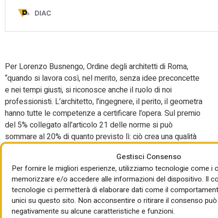
Per Lorenzo Busnengo, Ordine degli architetti di Roma,
“quando si lavora così, nel merito, senza idee preconcette
e nei tempi giusti, si riconosce anche il ruolo di noi
professionisti. L’architetto, l’ingegnere, il perito, il geometra
hanno tutte le competenze a certificare l’opera. Sul premio
del 5% collegato all’articolo 21 delle norme si può
sommare al 20% di quanto previsto lì: ciò crea una qualità
progettuale premiata a monte e realizzata a valle”.
Gestisci Consenso
Veloccia: è il metodo
Per fornire le migliori esperienze, utilizziamo tecnologie come i 
memorizzare e/o accedere alle informazioni del dispositivo. Il 
Zanchini e funziona
tecnologie ci permetterà di elaborare dati come il comportament
unici su questo sito. Non acconsentire o ritirare il consenso può 
negativamente su alcune caratteristiche e funzioni.
Proprio questo plauso unanime, ha spiegato in chiusura