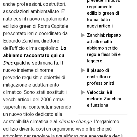
prevede il nuovo
anche professioni, costruttori,
regolamento
associazioni ambientaliste. E’
edilizio green di
nato così il nuovo regolamento
Roma: tutti i
edilizio green di Roma Capitale
nuovi articoli
presentato ieri e coordinato da
Zanchini: rispetto
Edoardo Zanchini, direttore
ad altre città
dell’ufficio clima capitolino.
Lo
abbiamo scritto
regole flessibili e
abbiamo raccontato qui su
leggere
Diac
qualche settimana fa
. Il
nuovo insieme di norme
Il plauso di
costruttori e
prevede requisiti e obiettivi di
professionisti
mitigazione e adattamento
climatico. Sono stati sostituiti i
Veloccia: è il
metodo Zanchini
vecchi articoli del 2006 ormai
e funziona
superati nei contenuti, inserendo
un nuovo titolo dedicato alla
sostenibilità climatica e al
climate change
. L’organismo
edilizio diventa così un organismo vivo oltre che più
articolato per regolare la riqualificazione energetica degli