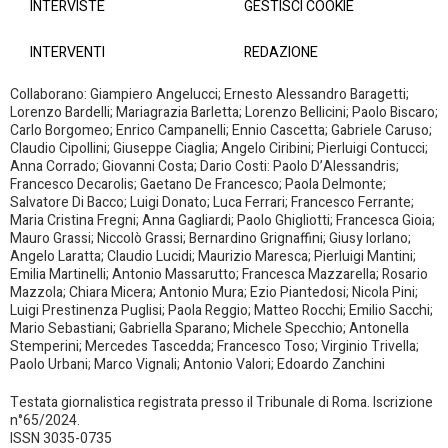
INTERVISTE
GESTISCI COOKIE
INTERVENTI
REDAZIONE
Collaborano: Giampiero Angelucci; Ernesto Alessandro Baragetti;
Lorenzo Bardelli; Mariagrazia Barletta; Lorenzo Bellicini; Paolo Biscaro;
Carlo Borgomeo; Enrico Campanelli; Ennio Cascetta; Gabriele Caruso;
Claudio Cipollini; Giuseppe Ciaglia; Angelo Ciribini; Pierluigi Contucci;
Anna Corrado; Giovanni Costa; Dario Costi: Paolo D’Alessandris;
Francesco Decarolis; Gaetano De Francesco; Paola Delmonte;
Salvatore Di Bacco; Luigi Donato; Luca Ferrari; Francesco Ferrante;
Maria Cristina Fregni; Anna Gagliardi; Paolo Ghigliotti; Francesca Gioia;
Mauro Grassi; Niccolò Grassi; Bernardino Grignaffini; Giusy Iorlano;
Angelo Laratta; Claudio Lucidi; Maurizio Maresca; Pierluigi Mantini;
Emilia Martinelli; Antonio Massarutto; Francesca Mazzarella; Rosario
Mazzola; Chiara Micera; Antonio Mura; Ezio Piantedosi; Nicola Pini;
Luigi Prestinenza Puglisi; Paola Reggio; Matteo Rocchi; Emilio Sacchi;
Mario Sebastiani; Gabriella Sparano; Michele Specchio; Antonella
Stemperini; Mercedes Tascedda; Francesco Toso; Virginio Trivella;
Paolo Urbani; Marco Vignali; Antonio Valori; Edoardo Zanchini
Testata giornalistica registrata presso il Tribunale di Roma. Iscrizione
n°65/2024.
ISSN 3035-0735