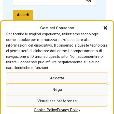
Accedi
Password dimenticata?
Gestisci Consenso
Per fornire le migliori esperienze, utilizziamo tecnologie
come i cookie per memorizzare e/o accedere alle
informazioni del dispositivo. Il consenso a queste tecnologie
ci permetterà di elaborare dati come il comportamento di
navigazione o ID unici su questo sito. Non acconsentire o
ritirare il consenso può influire negativamente su alcune
LEGGI ANCHE
caratteristiche e funzioni.
DIARIO DEI NUOVI APPALTI
Accetta
Dal dialogo al reato: la Cassazione frena la
rilevanza penale delle interlocuzioni nel
Nega
PPP
di Gabriella Sparano
Visualizza preferenze
Cookie Policy
Privacy Policy
Incentivi tecnici, storia di norme e diritti