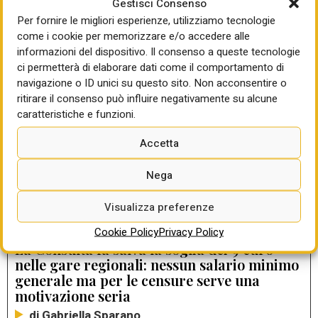
Gestisci Consenso
Per fornire le migliori esperienze, utilizziamo tecnologie
LEGGI ANCHE
come i cookie per memorizzare e/o accedere alle
informazioni del dispositivo. Il consenso a queste tecnologie
DIARIO DEI NUOVI APPALTI
ci permetterà di elaborare dati come il comportamento di
Dal dialogo al reato: la Cassazione frena la
navigazione o ID unici su questo sito. Non acconsentire o
rilevanza penale delle interlocuzioni nel
ritirare il consenso può influire negativamente su alcune
PPP
caratteristiche e funzioni.
di Gabriella Sparano
Accetta
Incentivi tecnici, storia di norme e diritti
Nega
vigenti sulla carta ma disapplicati nella
sostanza da molte stazioni appaltanti
Visualizza preferenze
di Gabriella Sparano
Cookie Policy
Privacy Policy
La Consulta fa salva la soglia dei 9 euro
nelle gare regionali: nessun salario minimo
generale ma per le censure serve una
motivazione seria
di Gabriella Sparano