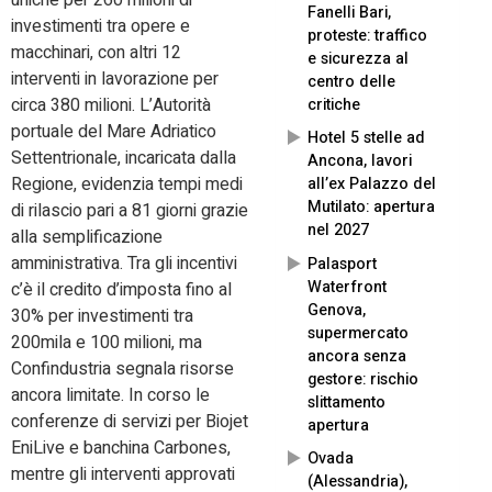
uniche per 260 milioni di
Fanelli Bari,
investimenti tra opere e
proteste: traffico
macchinari, con altri 12
e sicurezza al
interventi in lavorazione per
centro delle
circa 380 milioni. L’Autorità
critiche
portuale del Mare Adriatico
Hotel 5 stelle ad
Settentrionale, incaricata dalla
Ancona, lavori
Regione, evidenzia tempi medi
all’ex Palazzo del
Mutilato: apertura
di rilascio pari a 81 giorni grazie
nel 2027
alla semplificazione
amministrativa. Tra gli incentivi
Palasport
Waterfront
c’è il credito d’imposta fino al
Genova,
30% per investimenti tra
supermercato
200mila e 100 milioni, ma
ancora senza
Confindustria segnala risorse
gestore: rischio
ancora limitate. In corso le
slittamento
conferenze di servizi per Biojet
apertura
EniLive e banchina Carbones,
Ovada
mentre gli interventi approvati
(Alessandria),