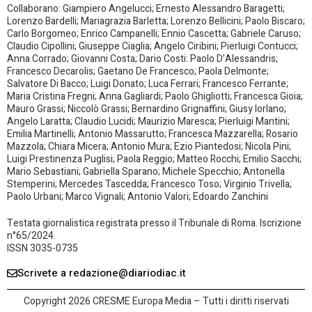
Collaborano: Giampiero Angelucci; Ernesto Alessandro Baragetti;
Lorenzo Bardelli; Mariagrazia Barletta; Lorenzo Bellicini; Paolo Biscaro;
Carlo Borgomeo; Enrico Campanelli; Ennio Cascetta; Gabriele Caruso;
Claudio Cipollini; Giuseppe Ciaglia; Angelo Ciribini; Pierluigi Contucci;
Anna Corrado; Giovanni Costa; Dario Costi: Paolo D’Alessandris;
Francesco Decarolis; Gaetano De Francesco; Paola Delmonte;
Salvatore Di Bacco; Luigi Donato; Luca Ferrari; Francesco Ferrante;
Maria Cristina Fregni; Anna Gagliardi; Paolo Ghigliotti; Francesca Gioia;
Mauro Grassi; Niccolò Grassi; Bernardino Grignaffini; Giusy Iorlano;
Angelo Laratta; Claudio Lucidi; Maurizio Maresca; Pierluigi Mantini;
Emilia Martinelli; Antonio Massarutto; Francesca Mazzarella; Rosario
Mazzola; Chiara Micera; Antonio Mura; Ezio Piantedosi; Nicola Pini;
Luigi Prestinenza Puglisi; Paola Reggio; Matteo Rocchi; Emilio Sacchi;
Mario Sebastiani; Gabriella Sparano; Michele Specchio; Antonella
Stemperini; Mercedes Tascedda; Francesco Toso; Virginio Trivella;
Paolo Urbani; Marco Vignali; Antonio Valori; Edoardo Zanchini
Testata giornalistica registrata presso il Tribunale di Roma. Iscrizione
n°65/2024.
ISSN 3035-0735
Scrivete a redazione@diariodiac.it
Copyright 2026 CRESME Europa Media – Tutti i diritti riservati