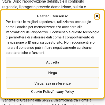
Stura. Dopo l’approvazione definitiva e il contributo
regionale, il progetto prevede demolizione, pulizia e
bonifica, con armonizzazione dell’area fluviale e nuove
Gestisci Consenso
piantumazioni autoctone. L’intervento da 545mila euro
Per fornire le migliori esperienze, utilizziamo tecnologie
chiude la riqualificazione della sponda destra legata allo
come i cookie per memorizzare e/o accedere alle
Story Park, avviato nei primi anni Duemila. La bonifica si
informazioni del dispositivo. Il consenso a queste tecnologie
inserisce nel più ampio programma di passeggiate e verde
ci permetterà di elaborare dati come il comportamento di
lungo Stura e Orba, sostenuto da 1,6 milioni regionali e
navigazione o ID unici su questo sito. Non acconsentire o
256mila euro di cofinanziamento comunale.
ritirare il consenso può influire negativamente su alcune
caratteristiche e funzioni.
Variante di Grassina,
Accetta
inaugurato il primo lotto:
meno traffico sulla
Nega
Chiantigiana
Visualizza preferenze
Cookie Policy
Privacy Policy
A Bagno a Ripoli (FI) è stato inaugurato il primo lotto della
Variante di Grassina alla SR222 Chiantigiana tra Ponte a