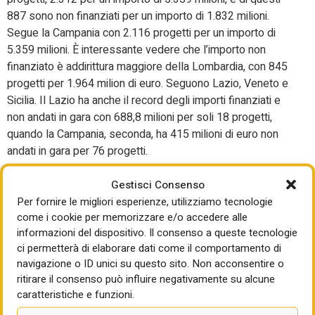
887 sono non finanziati per un importo di 1.832 milioni.
Segue la Campania con 2.116 progetti per un importo di
5.359 milioni. È interessante vedere che l’importo non
finanziato è addirittura maggiore della Lombardia, con 845
progetti per 1.964 milion di euro. Seguono Lazio, Veneto e
Sicilia. Il Lazio ha anche il record degli importi finanziati e
non andati in gara con 688,8 milioni per soli 18 progetti,
quando la Campania, seconda, ha 415 milioni di euro non
andati in gara per 76 progetti.
Infine ci sono i progetti andati a gara solo
Gestisci Consenso
parzialmente.
Per fornire le migliori esperienze, utilizziamo tecnologie
come i cookie per memorizzare e/o accedere alle
Sì, qui torna la Lombardia nettamente in cima alla classifica
informazioni del dispositivo. Il consenso a queste tecnologie
con 862 progetti e un importo non speso di 811,8 milioni.
ci permetterà di elaborare dati come il comportamento di
navigazione o ID unici su questo sito. Non acconsentire o
Si può trarre un giudizio complessivo sulle difficoltà
ritirare il consenso può influire negativamente su alcune
di attuazione del Pnrr da questo vostro lavoro?
caratteristiche e funzioni.
Possiamo dire che c’è uno zoccolo duro di progetti che il