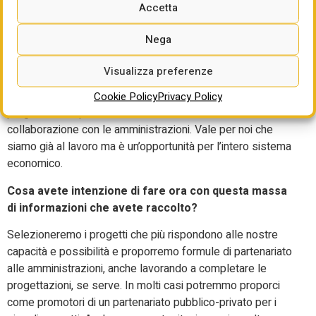
Accetta
Pnrr ha contribuito a far venire alla luce, ma che
difficilmente potranno essere realizzati con il Pnrr. Un gran
Nega
numero di opere a cui è stato dedicato il lavoro di
funzionari pubblici e anche spese per la progettazione, che
Visualizza preferenze
ora rischiano seriamente di non andare a buon fine. Noi
vogliamo vederla in positivo e la chiamiamo una riserva di
Cookie Policy
Privacy Policy
progetti su cui possiamo metterci a lavorare, in
collaborazione con le amministrazioni. Vale per noi che
siamo già al lavoro ma è un’opportunità per l’intero sistema
economico.
Cosa avete intenzione di fare ora con questa massa
di informazioni che avete raccolto?
Selezioneremo i progetti che più rispondono alle nostre
capacità e possibilità e proporremo formule di partenariato
alle amministrazioni, anche lavorando a completare le
progettazioni, se serve. In molti casi potremmo proporci
come promotori di un partenariato pubblico-privato per i