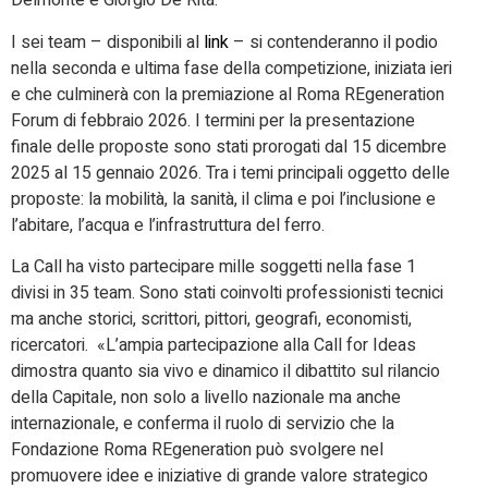
Delmonte e Giorgio De Rita.
I sei team – disponibili al
link
– si contenderanno il podio
nella seconda e ultima fase della competizione, iniziata ieri
e che culminerà con la premiazione al Roma REgeneration
Forum di febbraio 2026. I termini per la presentazione
finale delle proposte sono stati prorogati dal 15 dicembre
2025 al 15 gennaio 2026. Tra i temi principali oggetto delle
proposte: la mobilità, la sanità, il clima e poi l’inclusione e
l’abitare, l’acqua e l’infrastruttura del ferro.
La Call ha visto partecipare mille soggetti nella fase 1
divisi in 35 team. Sono stati coinvolti professionisti tecnici
ma anche storici, scrittori, pittori, geografi, economisti,
ricercatori. «L’ampia partecipazione alla Call for Ideas
dimostra quanto sia vivo e dinamico il dibattito sul rilancio
della Capitale, non solo a livello nazionale ma anche
internazionale, e conferma il ruolo di servizio che la
Fondazione Roma REgeneration può svolgere nel
promuovere idee e iniziative di grande valore strategico