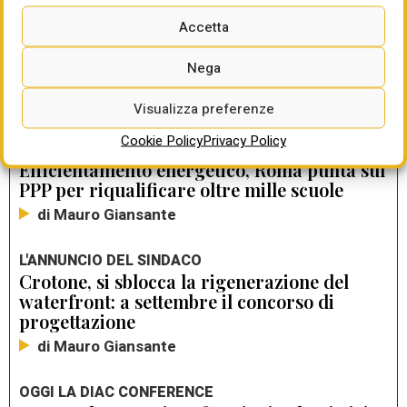
Accetta
Nega
LEGGI ANCHE
Visualizza preferenze
SONO 400 GLI INTERVENTI GIÀ CONCLUSI O IN
Cookie Policy
Privacy Policy
CORSO
Efficientamento energetico, Roma punta sul
PPP per riqualificare oltre mille scuole
di Mauro Giansante
L'ANNUNCIO DEL SINDACO
Crotone, si sblocca la rigenerazione del
waterfront: a settembre il concorso di
progettazione
di Mauro Giansante
OGGI LA DIAC CONFERENCE