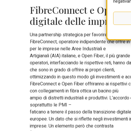
negativam
FibreConnect e Open Fib
digitale delle imprese i
Una partnership strategica per favorire la transizio
FibreConnect, operatore indipendente che offre in 
per le imprese nelle Aree Industriali e
Artigianali (AIA) italiane, e Open Fiber, il più gran
operatori, interfacciando le rispettive reti, hanno 
che sono in grado di offrire ai propri clienti,
ottimizzando in questo modo gli investimenti e acc
FibreConnect e Open Fiber offriranno ai rispettivi c
con collegamenti in fibra ottica un bacino più
ampio di distretti industriali e produttivi. L’accord
soprattutto le PMI –
faticano a tenere il passo della transizione digita
europee. Un dato che si riflette negli investimenti i
imprese. Un elemento però che contrasta