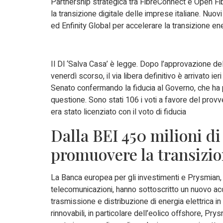
Partnership strategica tra FibreConnect e Open Fib
la transizione digitale delle imprese italiane. Nuov
ed Enfinity Global per accelerare la transizione en
Il Dl ‘Salva Casa’ è legge. Dopo l’approvazione d
venerdì scorso, il via libera definitivo è arrivato ieri 
Senato confermando la fiducia al Governo, che ha 
questione. Sono stati 106 i voti a favore del provv
era stato licenziato con il voto di fiducia
Dalla BEI 450 milioni d
promuovere la transizi
La Banca europea per gli investimenti e Prysmian, 
telecomunicazioni, hanno sottoscritto un nuovo acco
trasmissione e distribuzione di energia elettrica
rinnovabili, in particolare dell’eolico offshore, Pr