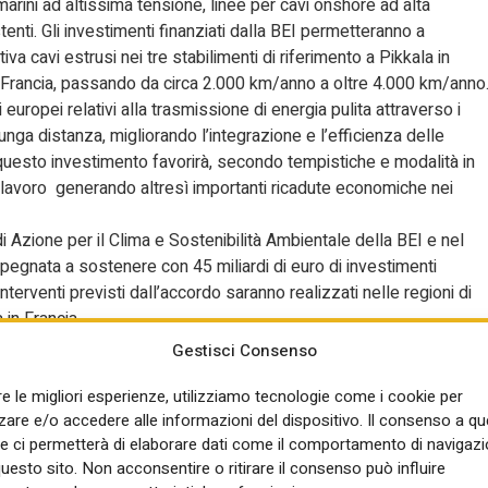
arini ad altissima tensione, linee per cavi onshore ad alta
tenti. Gli investimenti finanziati dalla BEI permetteranno a
va cavi estrusi nei tre stabilimenti di riferimento a Pikkala in
 in Francia, passando da circa 2.000 km/anno a oltre 4.000 km/anno
europei relativi alla trasmissione di energia pulita attraverso i
unga distanza, migliorando l’integrazione e l’efficienza delle
, questo investimento favorirà, secondo tempistiche e modalità in
 di lavoro generando altresì importanti ricadute economiche nei
di Azione per il Clima e Sostenibilità Ambientale della BEI e nel
egnata a sostenere con 45 miliardi di euro di investimenti
 interventi previsti dall’accordo saranno realizzati nelle regioni di
in Francia,
onomiche regionali e a promuovere uno sviluppo economico più
Gestisci Consenso
ian e la BEI. In passato, la BEI ha sostenuto la ricerca e lo
re le migliori esperienze, utilizziamo tecnologie come i cookie per
re e/o accedere alle informazioni del dispositivo. Il consenso a q
 a supportare i centri di eccellenza di Prysmian nella produzione 
e ci permetterà di elaborare dati come il comportamento di navigazi
lite con l’interconnessione di sistemi integrati di risorse
questo sito. Non acconsentire o ritirare il consenso può influire