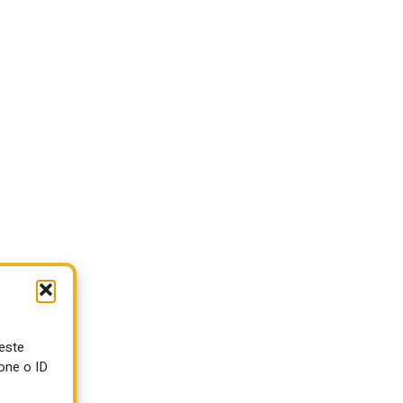
.
ueste
e
one o ID