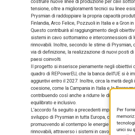
costruire nuove linee di produzione per cavi sottom
tensione, oltre a miglioramenti tecnici su linee esis
Prysmian di raddoppiare la propria capacità produtti
Finlandia, Arco Felice, Pozzuoli in Italia e a Gron
Questo contribuirà al raggiungimento degli obiettivi 
sistemi in cavo sottomarino e interconnessioni di l
rinnovabili. Inoltre, secondo le stime di Prysmian
via di definizione, la realizzazione di nuovi posti
paesi coinvolti.
Il progetto si inserisce pienamente negli obiettivi 
quadro di REPowerEU, che la banca dell’UE si è imp
aggiuntivi entro il 2027. Inoltre, circa la metà degli
coesione, come la Campania in Italia e la Borgogna 
contribuendo così anche a ridurre le disparità ec
equilibrato e inclusivo.
L’accordo fa seguito a precedenti impegni tra Prysm
Per forni
memorizza
sviluppo di Prysmian in tutta Europa, contribuendo
tecnologi
promuovendo al contempo le energie rinnovabili e pu
unici su 
rinnovabili, attraverso i sistemi in cavo.