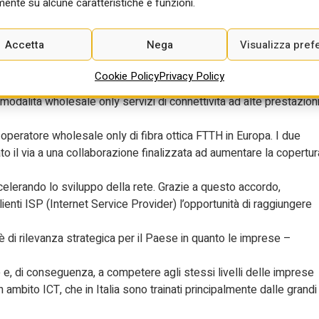
ente su alcune caratteristiche e funzioni.
er insieme per la transizione
taliane
Accetta
Nega
Visualizza pref
Cookie Policy
Privacy Policy
ne digitale delle imprese italiane: a sottoscriverla sono stati
modalità wholesale only servizi di connettività ad alte prestazion
de operatore wholesale only di fibra ottica FTTH in Europa. I due
dato il via a una collaborazione finalizzata ad aumentare la copertur
elerando lo sviluppo della rete. Grazie a questo accordo,
lienti ISP (Internet Service Provider) l’opportunità di raggiungere
o è di rilevanza strategica per il Paese in quanto le imprese –
le e, di conseguenza, a competere agli stessi livelli delle imprese
n ambito ICT, che in Italia sono trainati principalmente dalle grandi