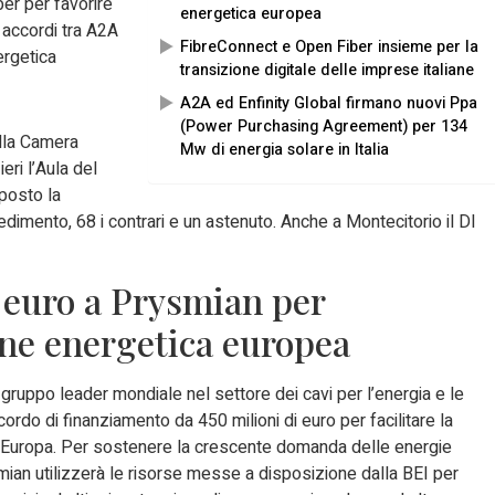
er per favorire
energetica europea
i accordi tra A2A
FibreConnect e Open Fiber insieme per la
ergetica
transizione digitale delle imprese italiane
A2A ed Enfinity Global firmano nuovi Ppa
(Power Purchasing Agreement) per 134
ella Camera
Mw di energia solare in Italia
ieri l’Aula del
posto la
edimento, 68 i contrari e un astenuto. Anche a Montecitorio il Dl
i euro a Prysmian per
one energetica europea
gruppo leader mondiale nel settore dei cavi per l’energia e le
rdo di finanziamento da 450 milioni di euro per facilitare la
 in Europa. Per sostenere la crescente domanda delle energie
ysmian utilizzerà le risorse messe a disposizione dalla BEI per