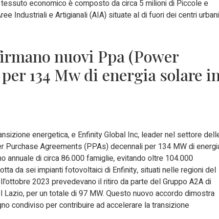
l tessuto economico è composto da circa 5 milioni di Piccole e
 Industriali e Artigianali (AIA) situate al di fuori dei centri urbani
 firmano nuovi Ppa (Power
er 134 Mw di energia solare i
transizione energetica, e Enfinity Global Inc, leader nel settore dell
Power Purchase Agreements (PPAs) decennali per 134 MW di energi
umo annuale di circa 86.000 famiglie, evitando oltre 104.000
a da sei impianti fotovoltaici di Enfinity, situati nelle regioni del
ll’ottobre 2023 prevedevano il ritiro da parte del Gruppo A2A di
 nel Lazio, per un totale di 97 MW. Questo nuovo accordo dimostra
gno condiviso per contribuire ad accelerare la transizione